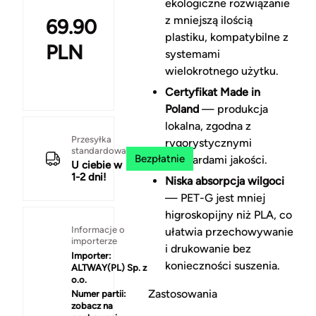
ekologiczne rozwiązanie
z mniejszą ilością
69.90
plastiku, kompatybilne z
PLN
systemami
wielokrotnego użytku.
Certyfikat Made in
Poland
— produkcja
lokalna, zgodna z
Przesyłka
rygorystycznymi
standardowa
Bezpłatnie
standardami jakości.
U ciebie w
1-2 dni!
Niska absorpcja wilgoci
— PET-G jest mniej
higroskopijny niż PLA, co
Informacje o
ułatwia przechowywanie
importerze
i drukowanie bez
Importer:
konieczności suszenia.
ALTWAY(PL) Sp. z
o.o.
Zastosowania
Numer partii:
zobacz na