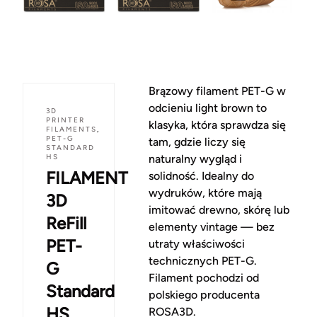
Brązowy filament PET-G w
odcieniu light brown to
3D
PRINTER
klasyka, która sprawdza się
FILAMENTS
,
PET-G
tam, gdzie liczy się
STANDARD
HS
naturalny wygląd i
FILAMENT
solidność. Idealny do
wydruków, które mają
3D
imitować drewno, skórę lub
ReFill
elementy vintage — bez
PET-
utraty właściwości
technicznych PET-G.
G
Filament pochodzi od
Standard
polskiego producenta
HS
ROSA3D.