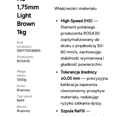
1,75mm
Właściwości materiału
Light
High Speed (HS)
—
Brown
filament polskiego
1kg
producenta ROSA3D
zoptymalizowany do
Kod
druku z prędkością 30–
produktu:
5907753136893
60 mm/s, zachowując
Producent:
stabilność wymiarową i
ROSA3D
gładkość powierzchni.
Waga
Tolerancja średnicy
netto:
±0,05 mm
— precyzyjna
1000g
kalibracja zapewnia
Kolor:
Brązowy
równomierny przepływ
Typ szpuli:
materiału, redukując
Refill
ryzyko zatkania dyszy.
Barwa:
Szpula ReFill
—
Brązowy