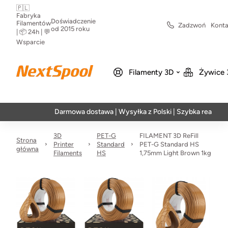
🇵🇱
Fabryka
Doświadczenie
Filamentów
Zadzwoń
Konta
od 2015 roku
| 📦 24h | 💬
Wsparcie
Filamenty 3D
Żywice 
Darmowa dostawa | Wysyłka z Polski | Szybka realizacja w 24
3D
PET-G
FILAMENT 3D ReFill
Strona
Printer
Standard
PET-G Standard HS
główna
Filaments
HS
1,75mm Light Brown 1kg