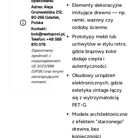
opakowaniu
Elementy dekoracyjne
Adres:
Aleja
imitujące drewno — np.
Grunwaldzka 212,
80-266 Gdańsk,
ramki, wazony czy
Polska
ozdoby ścienne.
Kontakt:
bok@nextspool.pl,
Prototypy mebli lub
Telefon: +48 588
uchwytów w stylu retro,
810 078
Zapewniamy
gdzie brązowy kolor
zgodność z
dodaje ciepła i
rozporządzeniem
autentyczności.
UE 2023/988
(GPSR) oraz innymi
Obudowy urządzeń
obowiązującymi
normami.
elektronicznych, gdzie
estetyka vintage łączy
się z wytrzymałością
PET-G.
Modele architektoniczne
z efektem "starzonego"
drewna, bez
konieczności