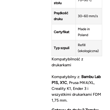
70–90°C
stołu
Prędkość
30–60 mm/s
druku
Made in
Certyfikat
Poland
Refill
Typ szpuli
(ekologiczna)
Kompatybilność z
drukarkami
Kompatybilny z:
Bambu Lab
P1S, X1C
, Prusa MK4/XL,
Creality K1, Ender 3 i
wszystkimi drukarkami FDM
1,75 mm.