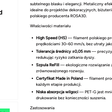
subtelnego blasku i elegancji. Metaliczny e
idealne do projektów dekoracyjnych, biżuter
d
polskiego producenta ROSA3D.
Właściwości materiału
High Speed (HS)
— filament polskiego p
prędkościami 30–60 mm/s, bez utraty jak
Tolerancja średnicy ±0,05 mm
— precyzyj
redukując ryzyko zatkania dyszy.
Szpula ReFill
— ekologiczne rozwiązanie z 
zrównoważonego rozwoju.
Certyfikat Made in Poland
— filament prod
każdym etapie produkcji.
Niska absorpcja wilgoci
— PET-G jest mnie
drukowanie bez konieczności suszenia.
Zastosowania