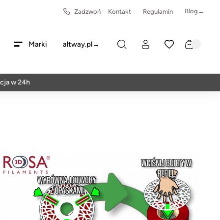
Blog→
Zadzwoń
Kontakt
Regulamin
Marki
altway.pl→
24h