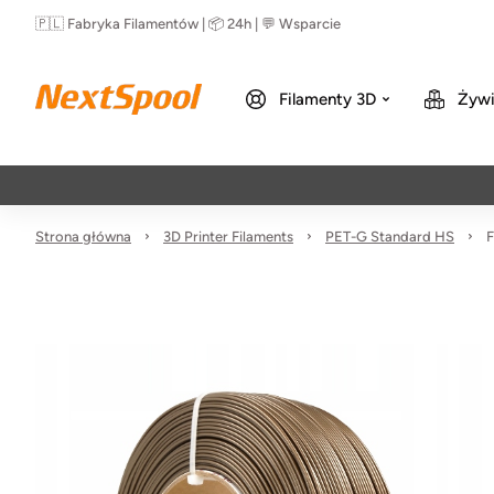
🇵🇱 Fabryka Filamentów | 📦 24h | 💬 Wsparcie
Filamenty 3D
Żywi
Strona główna
3D Printer Filaments
PET-G Standard HS
F