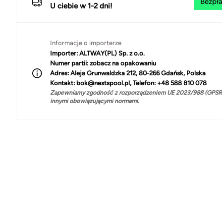
Bezpła
U ciebie w 1-2 dni!
Informacje o importerze
Importer:
ALTWAY(PL) Sp. z o.o.
Numer partii:
zobacz na opakowaniu
Adres:
Aleja Grunwaldzka 212, 80-266 Gdańsk, Polska
Kontakt:
bok@nextspool.pl, Telefon: +48 588 810 078
Zapewniamy zgodność z rozporządzeniem UE 2023/988 (GPSR)
innymi obowiązującymi normami.