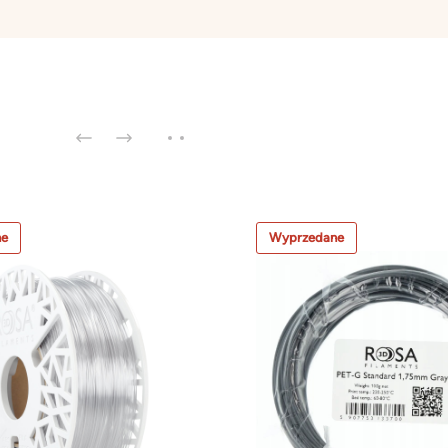
ne
Wyprzedane