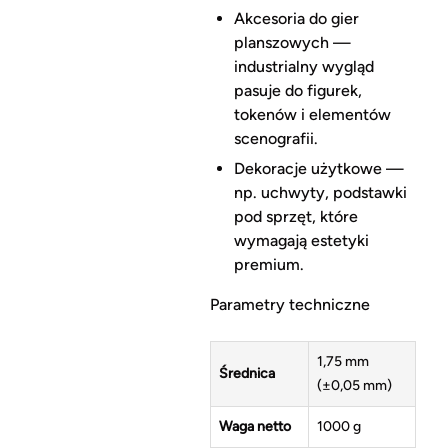
Akcesoria do gier
planszowych —
industrialny wygląd
pasuje do figurek,
tokenów i elementów
scenografii.
Dekoracje użytkowe —
np. uchwyty, podstawki
pod sprzęt, które
wymagają estetyki
premium.
Parametry techniczne
1,75 mm
Średnica
(±0,05 mm)
Waga netto
1000 g