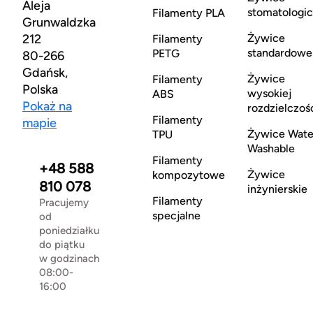
Aleja
stomatologi
Filamenty PLA
Grunwaldzka
212
Żywice
Filamenty
standardowe
PETG
80-266
Gdańsk,
Żywice
Filamenty
Polska
wysokiej
ABS
Pokaż na
rozdzielczoś
Filamenty
mapie
Żywice Wate
TPU
Washable
Filamenty
+48 588
Żywice
kompozytowe
810 078
inżynierskie
Filamenty
Pracujemy
specjalne
od
poniedziałku
do piątku
w godzinach
08:00-
16:00