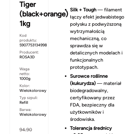
Tiger
Silk + Tough
— filament
(black+orange)
łączy efekt jedwabistego
1kg
połysku z podwyższoną
wytrzymałością
Kod
mechaniczną, co
produktu:
5907753134998
sprawdza się w
Producent:
detalicznych modelach i
ROSA3D
funkcjonalnych
prototypach.
Waga
netto:
Surowce roślinne
1000g
(kukurydza)
— materiał
Kolor:
biodegradowalny,
Wielokolorowy
certyfikowany przez
Typ szpuli:
Refill
FDA, bezpieczny dla
Barwa:
użytkowników i
Wielokolorowy
środowiska.
Tolerancja średnicy
94.90