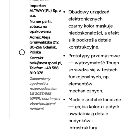
Importer:
ALTWAY(PL) Sp. z
Obudowy urządzeń
o.o.
elektronicznych —
Numer partii:
czarny kolor maskuje
zobacz na
opakowaniu
niedoskonałości, a efekt
Adres:
Aleja
silk podkreśla detale
Grunwaldzka 212,
konstrukcyjne.
80-266 Gdańsk,
Polska
Prototypy przemysłowe
Kontakt:
— wytrzymałość Tough
bok@nextspool.pl,
Telefon: +48 588
sprawdza się w testach
810 078
funkcjonalnych, np.
Zapewniamy
elementów
zgodność z
rozporządzeniem
mechanicznych.
UE 2023/988
(GPSR) oraz innymi
Modele architektoniczne
obowiązującymi
— głębia koloru i połysk
normami.
uwydatniają detale
budynków i
infrastruktury.