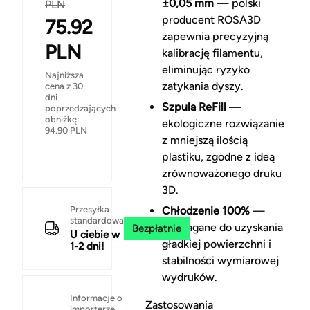
±0,05 mm
— polski
PLN
producent ROSA3D
75.92
zapewnia precyzyjną
PLN
kalibrację filamentu,
eliminując ryzyko
Najniższa
zatykania dyszy.
cena z 30
dni
Szpula ReFill
—
poprzedzających
obniżkę:
ekologiczne rozwiązanie
94.90
PLN
z mniejszą ilością
plastiku, zgodne z ideą
zrównoważonego druku
3D.
Przesyłka
Chłodzenie 100%
—
standardowa
wymagane do uzyskania
Bezpłatnie
U ciebie w
gładkiej powierzchni i
1-2 dni!
stabilności wymiarowej
wydruków.
Informacje o
Zastosowania
importerze