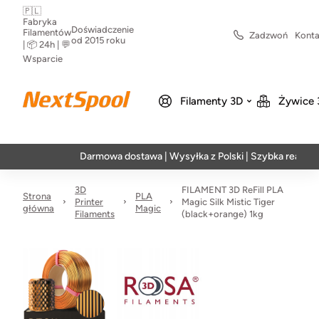
🇵🇱
Fabryka
Doświadczenie
Filamentów
Zadzwoń
Konta
od 2015 roku
| 📦 24h | 💬
Wsparcie
Filamenty 3D
Żywice 
Darmowa dostawa | Wysyłka z Polski | Szybka realizacja w 24
3D
FILAMENT 3D ReFill PLA
Strona
PLA
Printer
Magic Silk Mistic Tiger
główna
Magic
Filaments
(black+orange) 1kg