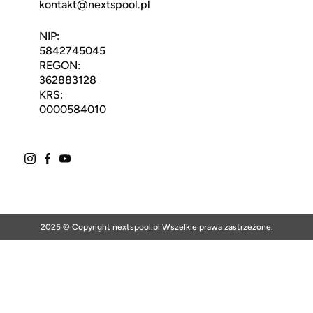
kontakt@nextspool.pl
NIP:
5842745045
REGON:
362883128
KRS:
0000584010