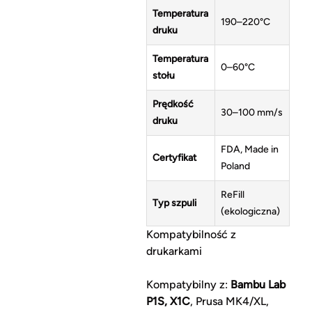
Temperatura
190–220°C
druku
Temperatura
0–60°C
stołu
Prędkość
30–100 mm/s
druku
FDA, Made in
Certyfikat
Poland
ReFill
Typ szpuli
(ekologiczna)
Kompatybilność z
drukarkami
Kompatybilny z:
Bambu Lab
P1S, X1C
, Prusa MK4/XL,