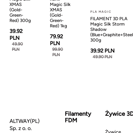
XMAS
Magic Silk
(Gold-
XMAS
PLA MAGIC
Green-
(Gold-
FILAMENT 3D PLA
Red) 300g
Green-
Magic Silk Storm
Red) 1kg
Shadow
39.92
(Blue+Graphite+Steel
79.92
PLN
300g
PLN
49.90
PLN
99.90
39.92 PLN
PLN
49.90 PLN
Filamenty
Żywice 3
FDM
ALTWAY(PL)
Sp. z o. o.
Żywice