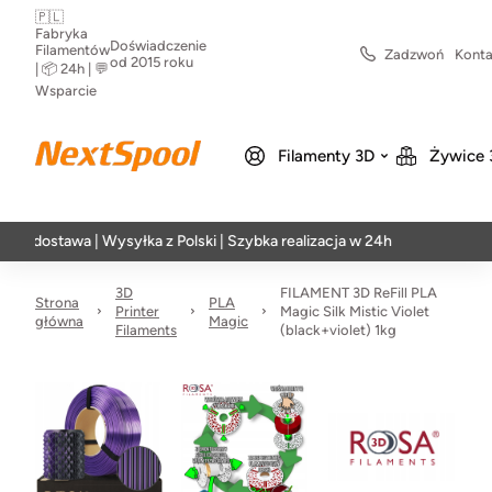
🇵🇱
Fabryka
Doświadczenie
Filamentów
Zadzwoń
Konta
od 2015 roku
| 📦 24h | 💬
Wsparcie
Filamenty 3D
Żywice 
awa | Wysyłka z Polski | Szybka realizacja w 24h
3D
FILAMENT 3D ReFill PLA
Strona
PLA
Printer
Magic Silk Mistic Violet
główna
Magic
Filaments
(black+violet) 1kg