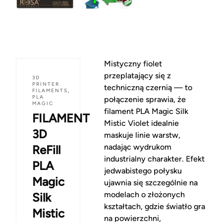
Mistyczny fiolet
przeplatający się z
3D
PRINTER
techniczną czernią — to
FILAMENTS
,
PLA
połączenie sprawia, że
MAGIC
filament PLA Magic Silk
FILAMENT
Mistic Violet idealnie
3D
maskuje linie warstw,
nadając wydrukom
ReFill
industrialny charakter. Efekt
PLA
jedwabistego połysku
Magic
ujawnia się szczególnie na
modelach o złożonych
Silk
kształtach, gdzie światło gra
Mistic
na powierzchni,