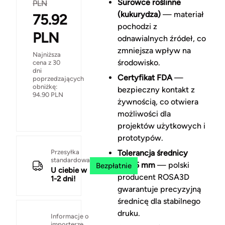
Surowce roślinne
PLN
(kukurydza)
— materiał
75.92
pochodzi z
PLN
odnawialnych źródeł, co
zmniejsza wpływ na
Najniższa
środowisko.
cena z 30
dni
Certyfikat FDA
—
poprzedzających
obniżkę:
bezpieczny kontakt z
94.90
PLN
żywnością, co otwiera
możliwości dla
projektów użytkowych i
prototypów.
Przesyłka
Tolerancja średnicy
standardowa
±0,05 mm
— polski
Bezpłatnie
U ciebie w
producent ROSA3D
1-2 dni!
gwarantuje precyzyjną
średnicę dla stabilnego
druku.
Informacje o
importerze