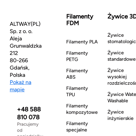
Filamenty
Żywice 3
FDM
ALTWAY(PL)
Sp. z o. o.
Żywice
Aleja
stomatologi
Filamenty PLA
Grunwaldzka
212
Żywice
Filamenty
standardowe
PETG
80-266
Gdańsk,
Żywice
Filamenty
Polska
wysokiej
ABS
Pokaż na
rozdzielczoś
Filamenty
mapie
Żywice Wate
TPU
Washable
Filamenty
+48 588
Żywice
kompozytowe
810 078
inżynierskie
Filamenty
Pracujemy
specjalne
od