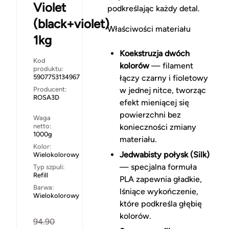
Violet
podkreślając każdy detal.
(black+violet)
Właściwości materiału
1kg
Koekstruzja dwóch
Kod
kolorów
— filament
produktu:
5907753134967
łączy czarny i fioletowy
Producent:
w jednej nitce, tworząc
ROSA3D
efekt mieniącej się
powierzchni bez
Waga
netto:
konieczności zmiany
1000g
materiału.
Kolor:
Jedwabisty połysk (Silk)
Wielokolorowy
— specjalna formuła
Typ szpuli:
Refill
PLA zapewnia gładkie,
Barwa:
lśniące wykończenie,
Wielokolorowy
które podkreśla głębię
kolorów.
94.90