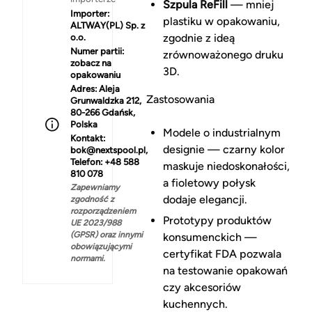
Szpula ReFill
— mniej
Importer:
plastiku w opakowaniu,
ALTWAY(PL) Sp. z
zgodnie z ideą
o.o.
Numer partii:
zrównoważonego druku
zobacz na
3D.
opakowaniu
Adres:
Aleja
Zastosowania
Grunwaldzka 212,
80-266 Gdańsk,
Polska
Modele o industrialnym
Kontakt:
designie — czarny kolor
bok@nextspool.pl,
Telefon: +48 588
maskuje niedoskonałości,
810 078
a fioletowy połysk
Zapewniamy
dodaje elegancji.
zgodność z
rozporządzeniem
Prototypy produktów
UE 2023/988
(GPSR) oraz innymi
konsumenckich —
obowiązującymi
certyfikat FDA pozwala
normami.
na testowanie opakowań
czy akcesoriów
kuchennych.