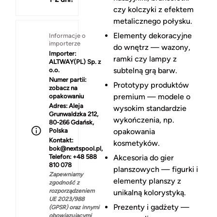
czy kolczyki z efektem
metalicznego połysku.
Elementy dekoracyjne
Informacje o
importerze
do wnętrz — wazony,
Importer:
ramki czy lampy z
ALTWAY(PL) Sp. z
subtelną grą barw.
o.o.
Numer partii:
Prototypy produktów
zobacz na
premium — modele o
opakowaniu
Adres:
Aleja
wysokim standardzie
Grunwaldzka 212,
wykończenia, np.
80-266 Gdańsk,
Polska
opakowania
Kontakt:
kosmetyków.
bok@nextspool.pl,
Telefon: +48 588
Akcesoria do gier
810 078
planszowych — figurki i
Zapewniamy
elementy planszy z
zgodność z
rozporządzeniem
unikalną kolorystyką.
UE 2023/988
Prezenty i gadżety —
(GPSR) oraz innymi
obowiązującymi