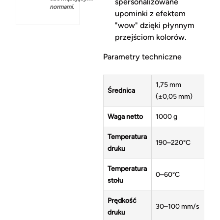
spersonalizowane
normami.
upominki z efektem
"wow" dzięki płynnym
przejściom kolorów.
Parametry techniczne
1,75 mm
Średnica
(±0,05 mm)
Waga netto
1000 g
Temperatura
190–220°C
druku
Temperatura
0–60°C
stołu
Prędkość
30–100 mm/s
druku