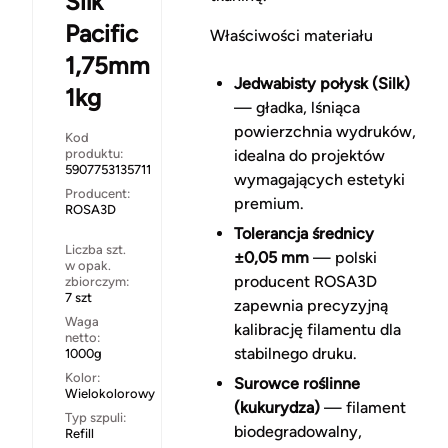
Silk
Pacific
Właściwości materiału
1,75mm
Jedwabisty połysk (Silk)
1kg
— gładka, lśniąca
powierzchnia wydruków,
Kod
produktu:
idealna do projektów
5907753135711
wymagających estetyki
Producent:
premium.
ROSA3D
Tolerancja średnicy
Liczba szt.
±0,05 mm
— polski
w opak.
producent ROSA3D
zbiorczym:
7 szt
zapewnia precyzyjną
Waga
kalibrację filamentu dla
netto:
stabilnego druku.
1000g
Kolor:
Surowce roślinne
Wielokolorowy
(kukurydza)
— filament
Typ szpuli:
biodegradowalny,
Refill