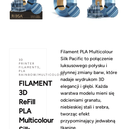
Filament PLA Multicolour
Silk Pacific to połączenie
3D
PRINTER
luksusowego połysku i
FILAMENTS
,
PLA
płynnej zmiany barw, które
RAINBOW/MULTICOLOUR
nadaje wydrukom 3D
FILAMENT
elegancji i głębi. Każda
3D
warstwa modelu mieni się
odcieniami granatu,
ReFill
niebieskiej stali i srebra,
PLA
tworząc efekt
Multicolour
przypominający jedwabną
tkaninę.