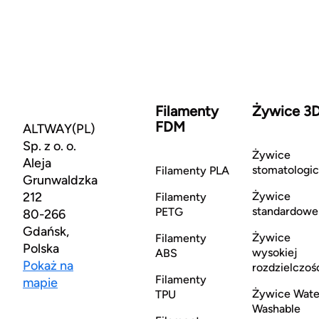
Filamenty
Żywice 3
FDM
ALTWAY(PL)
Sp. z o. o.
Żywice
Aleja
stomatologi
Filamenty PLA
Grunwaldzka
212
Żywice
Filamenty
standardowe
PETG
80-266
Gdańsk,
Żywice
Filamenty
Polska
wysokiej
ABS
Pokaż na
rozdzielczoś
Filamenty
mapie
Żywice Wate
TPU
Washable