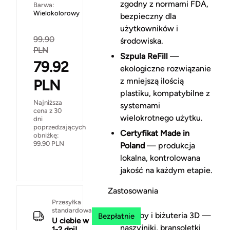
zgodny z normami FDA,
Barwa:
Wielokolorowy
bezpieczny dla
użytkowników i
99.90
środowiska.
PLN
Szpula ReFill
—
79.92
ekologiczne rozwiązanie
z mniejszą ilością
PLN
plastiku, kompatybilne z
Najniższa
systemami
cena z 30
wielokrotnego użytku.
dni
poprzedzających
Certyfikat Made in
obniżkę:
99.90
PLN
Poland
— produkcja
lokalna, kontrolowana
jakość na każdym etapie.
Zastosowania
Przesyłka
standardowa
Ozdoby i biżuteria 3D —
Bezpłatnie
U ciebie w
naszyjniki, bransoletki
1-2 dni!