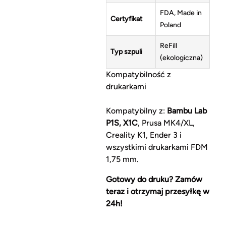
FDA, Made in
Certyfikat
Poland
ReFill
Typ szpuli
(ekologiczna)
Kompatybilność z
drukarkami
Kompatybilny z:
Bambu Lab
P1S, X1C
, Prusa MK4/XL,
Creality K1, Ender 3 i
wszystkimi drukarkami FDM
1,75 mm.
Gotowy do druku? Zamów
teraz i otrzymaj przesyłkę w
24h!