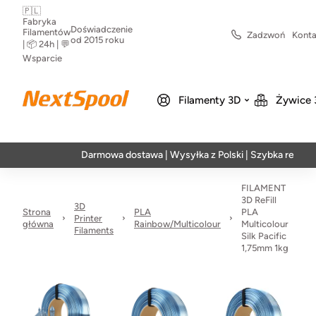
🇵🇱
Fabryka
Doświadczenie
Filamentów
Zadzwoń
Konta
od 2015 roku
| 📦 24h | 💬
Wsparcie
Filamenty 3D
Żywice 
Darmowa dostawa | Wysyłka z Polski | Szybka realizacja w 2
FILAMENT
3D ReFill
3D
Strona
PLA
PLA
Printer
główna
Rainbow/Multicolour
Multicolour
Filaments
Silk Pacific
1,75mm 1kg