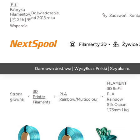
🇵🇱
Fabryka
Doświadczenie
Filamentów
Zadzwoń
Konta
od 2015 roku
| 📦 24h | 💬
Wsparcie
Filamenty 3D
Żywice 
Darmowa dostawa | Wysyłka z Polski | Szybka realizacja w 24
FILAMENT
3D ReFill
3D
Strona
PLA
PLA
Printer
główna
Rainbow/Multicolour
Rainbow
Filaments
Silk Ocean
1,75mm 1 kg