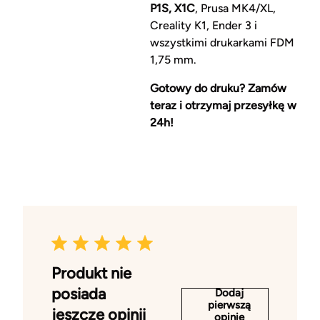
P1S, X1C
, Prusa MK4/XL,
Creality K1, Ender 3 i
wszystkimi drukarkami FDM
1,75 mm.
Gotowy do druku? Zamów
teraz i otrzymaj przesyłkę w
24h!
Produkt nie
posiada
Dodaj
pierwszą
jeszcze opinii
opinię