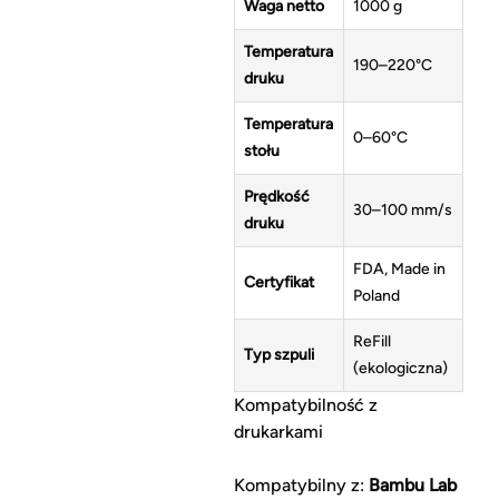
Waga netto
1000 g
Temperatura
190–220°C
druku
Temperatura
0–60°C
stołu
Prędkość
30–100 mm/s
druku
FDA, Made in
Certyfikat
Poland
ReFill
Typ szpuli
(ekologiczna)
Kompatybilność z
drukarkami
Kompatybilny z:
Bambu Lab