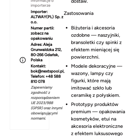
Informacje o
dostaw.
importerze
Importer:
Zastosowania
ALTWAY(PL) Sp. z
o.o.
Biżuteria i akcesoria
Numer partii:
zobacz na
ozdobne — naszyjniki,
opakowaniu
bransoletki czy spinki z
Adres:
Aleja
efektem mieniącej się
Grunwaldzka 212,
80-266 Gdańsk,
powierzchni.
Polska
Modele dekoracyjne —
Kontakt:
bok@nextspool.pl,
wazony, lampy czy
Telefon: +48 588
figurki, które mają
810 078
imitować szkło lub
Zapewniamy
zgodność z
ceramikę z połyskiem.
rozporządzeniem
UE 2023/988
Prototypy produktów
(GPSR) oraz innymi
premium — opakowania
obowiązującymi
kosmetyków, etui na
normami.
akcesoria elektroniczne
z efektem luksusowego