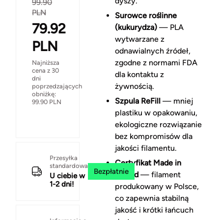
dyszy.
99.90
PLN
Surowce roślinne
79.92
(kukurydza)
— PLA
wytwarzane z
PLN
odnawialnych źródeł,
zgodne z normami FDA
Najniższa
cena z 30
dla kontaktu z
dni
żywnością.
poprzedzających
obniżkę:
Szpula ReFill
— mniej
99.90
PLN
plastiku w opakowaniu,
ekologiczne rozwiązanie
bez kompromisów dla
jakości filamentu.
Przesyłka
Certyfikat Made in
standardowa
Bezpłatnie
Poland
— filament
U ciebie w
1-2 dni!
produkowany w Polsce,
co zapewnia stabilną
jakość i krótki łańcuch