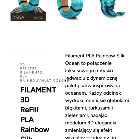
Filament PLA Rainbow Silk
Ocean to połączenie
3D
PRINTER
luksusowego połysku
FILAMENTS
,
PLA
jedwabiu z dynamiczną
RAINBOW/MULTICOLOUR
paletą barw inspirowaną
FILAMENT
oceanem. Każdy odcinek
3D
wydruku mieni się głębokimi
błękitami, turkusami i
ReFill
zieleniami, nadając
PLA
modelom 3D elegancki,
Rainbow
zmieniający się efekt
wizualny — idealny do