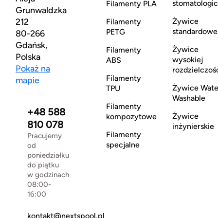
stomatologi
Filamenty PLA
Grunwaldzka
212
Żywice
Filamenty
standardowe
PETG
80-266
Gdańsk,
Żywice
Filamenty
Polska
wysokiej
ABS
Pokaż na
rozdzielczoś
Filamenty
mapie
Żywice Wate
TPU
Washable
Filamenty
+48 588
Żywice
kompozytowe
810 078
inżynierskie
Filamenty
Pracujemy
specjalne
od
poniedziałku
do piątku
w godzinach
08:00-
16:00
kontakt@nextspool.pl