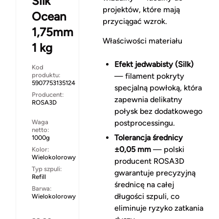
Silk
projektów, które mają
Ocean
przyciągać wzrok.
1,75mm
Właściwości materiału
1 kg
Efekt jedwabisty (Silk)
Kod
produktu:
— filament pokryty
5907753135124
specjalną powłoką, która
Producent:
zapewnia delikatny
ROSA3D
połysk bez dodatkowego
Waga
postprocessingu.
netto:
Tolerancja średnicy
1000g
±0,05 mm
— polski
Kolor:
Wielokolorowy
producent ROSA3D
Typ szpuli:
gwarantuje precyzyjną
Refill
średnicę na całej
Barwa:
długości szpuli, co
Wielokolorowy
eliminuje ryzyko zatkania