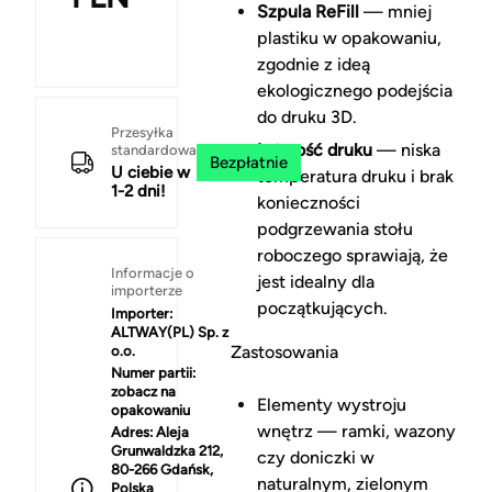
Szpula ReFill
— mniej
plastiku w opakowaniu,
zgodnie z ideą
ekologicznego podejścia
do druku 3D.
Przesyłka
Łatwość druku
— niska
standardowa
Bezpłatnie
U ciebie w
temperatura druku i brak
1-2 dni!
konieczności
podgrzewania stołu
roboczego sprawiają, że
Informacje o
jest idealny dla
importerze
początkujących.
Importer:
ALTWAY(PL) Sp. z
Zastosowania
o.o.
Numer partii:
zobacz na
Elementy wystroju
opakowaniu
wnętrz — ramki, wazony
Adres:
Aleja
Grunwaldzka 212,
czy doniczki w
80-266 Gdańsk,
naturalnym, zielonym
Polska