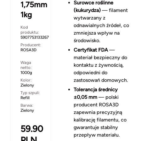
Surowce roślinne
1,75mm
(kukurydza)
— filament
1kg
wytwarzany z
odnawialnych źródeł, co
Kod
produktu:
zmniejsza wpływ na
5907753133267
środowisko.
Producent:
Certyfikat FDA
—
ROSA3D
materiał bezpieczny do
Waga
kontaktu z żywnością,
netto:
odpowiedni do
1000g
zastosowań domowych.
Kolor:
Zielony
Tolerancja średnicy
Typ szpuli:
±0,05 mm
— polski
Refill
producent ROSA3D
Barwa:
Zielony
zapewnia precyzyjną
kalibrację filamentu, co
59.90
gwarantuje stabilny
przepływ materiału.
PLN