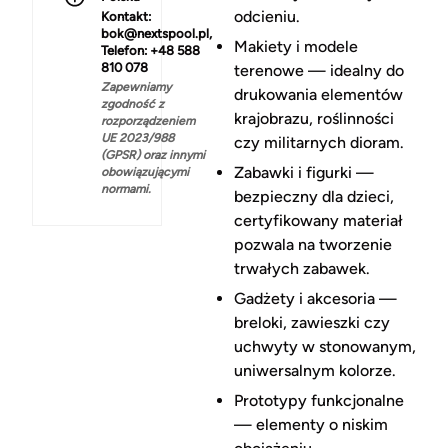
odcieniu.
Kontakt:
bok@nextspool.pl,
Makiety i modele
Telefon: +48 588
810 078
terenowe — idealny do
Zapewniamy
drukowania elementów
zgodność z
krajobrazu, roślinności
rozporządzeniem
UE 2023/988
czy militarnych dioram.
(GPSR) oraz innymi
Zabawki i figurki —
obowiązującymi
normami.
bezpieczny dla dzieci,
certyfikowany materiał
pozwala na tworzenie
trwałych zabawek.
Gadżety i akcesoria —
breloki, zawieszki czy
uchwyty w stonowanym,
uniwersalnym kolorze.
Prototypy funkcjonalne
— elementy o niskim