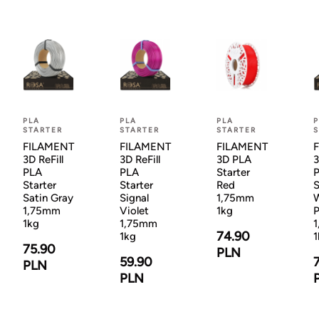
PLA
PLA
PLA
P
STARTER
STARTER
STARTER
S
FILAMENT
FILAMENT
FILAMENT
3D ReFill
3D ReFill
3D PLA
3
PLA
PLA
Starter
Starter
Starter
Red
S
Satin Gray
Signal
1,75mm
1,75mm
Violet
1kg
P
1kg
1,75mm
74.90
1kg
1
75.90
PLN
59.90
PLN
PLN