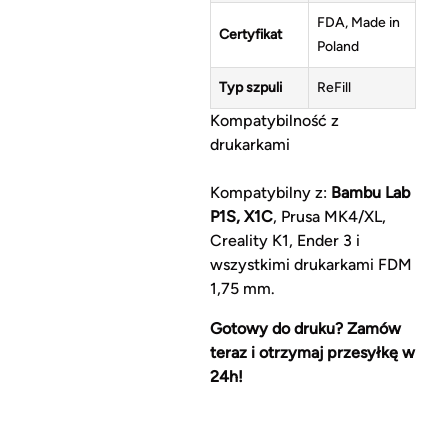
FDA, Made in
Certyfikat
Poland
Typ szpuli
ReFill
Kompatybilność z
drukarkami
Kompatybilny z:
Bambu Lab
P1S, X1C
, Prusa MK4/XL,
Creality K1, Ender 3 i
wszystkimi drukarkami FDM
1,75 mm.
Gotowy do druku? Zamów
teraz i otrzymaj przesyłkę w
24h!