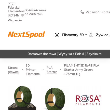
🇵🇱
Fabryka
Doświadczenie
Filamentów
Zadzwoń
Konta
od 2015 roku
| 📦 24h | 💬
Wsparcie
Filamenty 3D
Żywice 
Darmowa dostawa | Wysyłka z Polski | Szybka realizacja w 
3D
FILAMENT 3D ReFill PLA
Strona
PLA
Printer
Starter Army Green
główna
Starter
Filaments
1,75mm 1kg