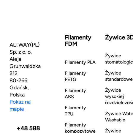
Filamenty
Żywice 3
FDM
ALTWAY(PL)
Sp. z o. o.
Żywice
Aleja
stomatologi
Filamenty PLA
Grunwaldzka
212
Żywice
Filamenty
standardowe
PETG
80-266
Gdańsk,
Żywice
Filamenty
Polska
wysokiej
ABS
Pokaż na
rozdzielczoś
Filamenty
mapie
Żywice Wate
TPU
Washable
Filamenty
+48 588
Żywice
kompozytowe