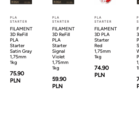
PLA
PLA
PLA
P
STARTER
STARTER
STARTER
S
FILAMENT
FILAMENT
FILAMENT
3D ReFill
3D ReFill
3D PLA
3
PLA
PLA
Starter
Starter
Starter
Red
S
Satin Gray
Signal
1,75mm
1,75mm
Violet
1kg
P
1kg
1,75mm
74.90
1kg
1
75.90
PLN
59.90
PLN
PLN