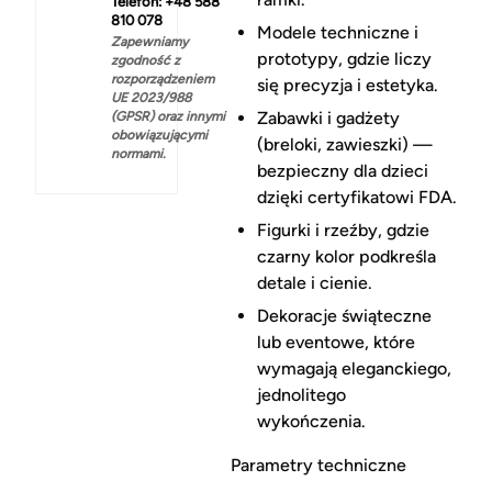
Telefon: +48 588
810 078
Modele techniczne i
Zapewniamy
prototypy, gdzie liczy
zgodność z
rozporządzeniem
się precyzja i estetyka.
UE 2023/988
Zabawki i gadżety
(GPSR) oraz innymi
obowiązującymi
(breloki, zawieszki) —
normami.
bezpieczny dla dzieci
dzięki certyfikatowi FDA.
Figurki i rzeźby, gdzie
czarny kolor podkreśla
detale i cienie.
Dekoracje świąteczne
lub eventowe, które
wymagają eleganckiego,
jednolitego
wykończenia.
Parametry techniczne