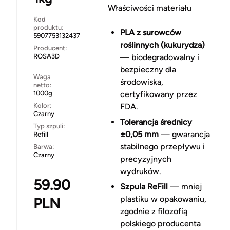
Właściwości materiału
Kod
produktu:
PLA z surowców
5907753132437
roślinnych (kukurydza)
Producent:
ROSA3D
— biodegradowalny i
bezpieczny dla
Waga
środowiska,
netto:
1000g
certyfikowany przez
Kolor:
FDA.
Czarny
Tolerancja średnicy
Typ szpuli:
±0,05 mm
— gwarancja
Refill
stabilnego przepływu i
Barwa:
Czarny
precyzyjnych
wydruków.
59.90
Szpula ReFill
— mniej
plastiku w opakowaniu,
PLN
zgodnie z filozofią
polskiego producenta