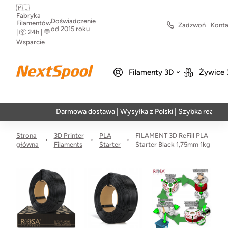
🇵🇱
Fabryka
Doświadczenie
Filamentów
Zadzwoń
Konta
od 2015 roku
| 📦 24h | 💬
Wsparcie
Filamenty 3D
Żywice 
Darmowa dostawa | Wysyłka z Polski | Szybka realizacja w 2
Strona
3D Printer
PLA
FILAMENT 3D ReFill PLA
główna
Filaments
Starter
Starter Black 1,75mm 1kg