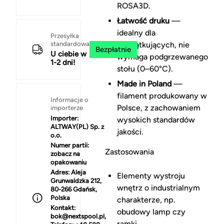
ROSA3D.
Łatwość druku
—
idealny dla
Przesyłka
standardowa
początkujących, nie
Bezpłatnie
U ciebie w
wymaga podgrzewanego
1-2 dni!
stołu (0–60°C).
Made in Poland
—
filament produkowany w
Informacje o
Polsce, z zachowaniem
importerze
Importer:
wysokich standardów
ALTWAY(PL) Sp. z
jakości.
o.o.
Numer partii:
Zastosowania
zobacz na
opakowaniu
Adres:
Aleja
Elementy wystroju
Grunwaldzka 212,
wnętrz o industrialnym
80-266 Gdańsk,
Polska
charakterze, np.
Kontakt:
obudowy lamp czy
bok@nextspool.pl,
ramki.