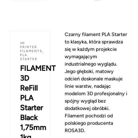
Czarny filament PLA Starter
to klasyka, która sprawdza
3D
PRINTER
się w każdym projekcie
FILAMENTS
,
PLA
wymagającym
STARTER
industrialnego wyglądu.
FILAMENT
Jego głęboki, matowy
3D
odcień doskonale maskuje
linie warstw, nadając
ReFill
modelom 3D profesjonalny i
PLA
spójny wygląd bez
Starter
dodatkowej obróbki.
Filament pochodzi od
Black
polskiego producenta
1,75mm
ROSA3D.
1kg