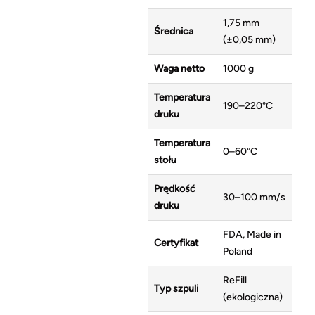
1,75 mm
Średnica
(±0,05 mm)
Waga netto
1000 g
Temperatura
190–220°C
druku
Temperatura
0–60°C
stołu
Prędkość
30–100 mm/s
druku
FDA, Made in
Certyfikat
Poland
ReFill
Typ szpuli
(ekologiczna)