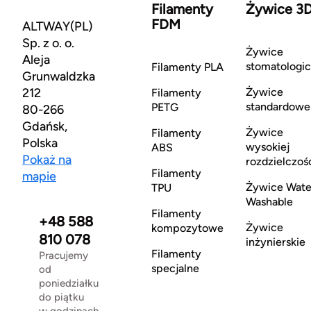
Filamenty
Żywice 3
FDM
ALTWAY(PL)
Sp. z o. o.
Żywice
Aleja
stomatologi
Filamenty PLA
Grunwaldzka
212
Żywice
Filamenty
standardowe
PETG
80-266
Gdańsk,
Żywice
Filamenty
Polska
wysokiej
ABS
Pokaż na
rozdzielczoś
Filamenty
mapie
Żywice Wate
TPU
Washable
Filamenty
+48 588
Żywice
kompozytowe
810 078
inżynierskie
Filamenty
Pracujemy
specjalne
od
poniedziałku
do piątku
w godzinach