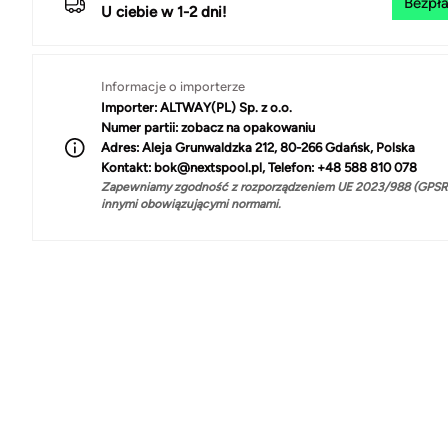
Bezpła
U ciebie w 1-2 dni!
Informacje o importerze
Importer:
ALTWAY(PL) Sp. z o.o.
Numer partii:
zobacz na opakowaniu
Adres:
Aleja Grunwaldzka 212, 80-266 Gdańsk, Polska
Kontakt:
bok@nextspool.pl, Telefon: +48 588 810 078
Zapewniamy zgodność z rozporządzeniem UE 2023/988 (GPSR)
innymi obowiązującymi normami.