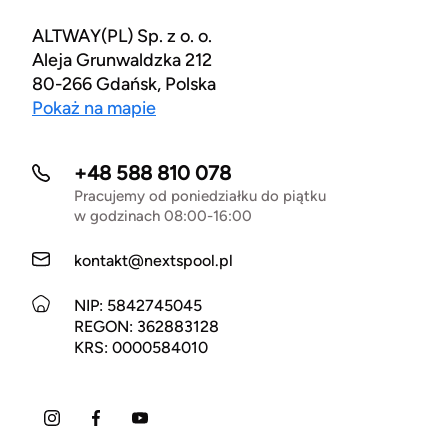
ALTWAY(PL) Sp. z o. o.
Aleja Grunwaldzka 212
80-266 Gdańsk, Polska
Pokaż na mapie
+48 588 810 078
Pracujemy od poniedziałku do piątku
w godzinach 08:00-16:00
kontakt@nextspool.pl
NIP: 5842745045
REGON: 362883128
KRS: 0000584010