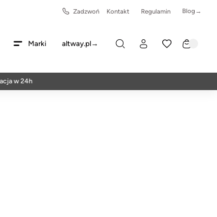
Blog→
Zadzwoń
Kontakt
Regulamin
Marki
altway.pl→
 24h