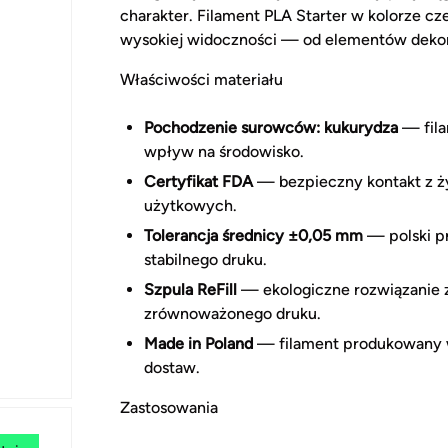
charakter. Filament PLA Starter w kolorze 
wysokiej widoczności — od elementów dekor
Właściwości materiału
Pochodzenie surowców: kukurydza
— fila
wpływ na środowisko.
Certyfikat FDA
— bezpieczny kontakt z ży
użytkowych.
Tolerancja średnicy ±0,05 mm
— polski p
stabilnego druku.
Szpula ReFill
— ekologiczne rozwiązanie z 
zrównoważonego druku.
Made in Poland
— filament produkowany w 
dostaw.
Zastosowania