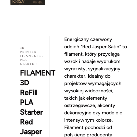
Energiczny czerwony
odcień "Red Jasper Satin" to
3D
PRINTER
filament, który przyciąga
FILAMENTS
,
PLA
wzrok i nadaje wydrukom
STARTER
wyrazisty, sygnalizacyjny
FILAMENT
charakter. Idealny do
3D
projektów wymagających
wysokiej widoczności,
ReFill
takich jak elementy
PLA
ostrzegawcze, akcenty
Starter
dekoracyjne czy modele o
intensywnym kolorze.
Red
Filament pochodzi od
Jasper
polskiego producenta