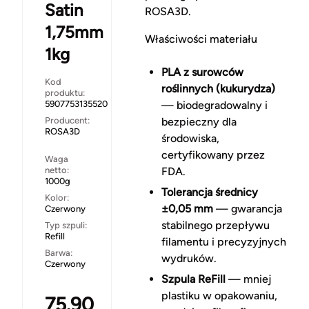
Satin
ROSA3D.
1,75mm
Właściwości materiału
1kg
PLA z surowców
Kod
roślinnych (kukurydza)
produktu:
5907753135520
— biodegradowalny i
Producent:
bezpieczny dla
ROSA3D
środowiska,
certyfikowany przez
Waga
netto:
FDA.
1000g
Tolerancja średnicy
Kolor:
±0,05 mm
— gwarancja
Czerwony
stabilnego przepływu
Typ szpuli:
Refill
filamentu i precyzyjnych
Barwa:
wydruków.
Czerwony
Szpula ReFill
— mniej
plastiku w opakowaniu,
75.90