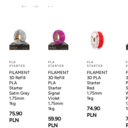
PLA
PLA
PLA
P
STARTER
STARTER
STARTER
S
FILAMENT
FILAMENT
FILAMENT
3D ReFill
3D ReFill
3D PLA
3
PLA
PLA
Starter
Starter
Starter
Red
S
Satin Gray
Signal
1,75mm
1,75mm
Violet
1kg
P
1kg
1,75mm
74.90
1kg
1
75.90
PLN
59.90
PLN
PLN