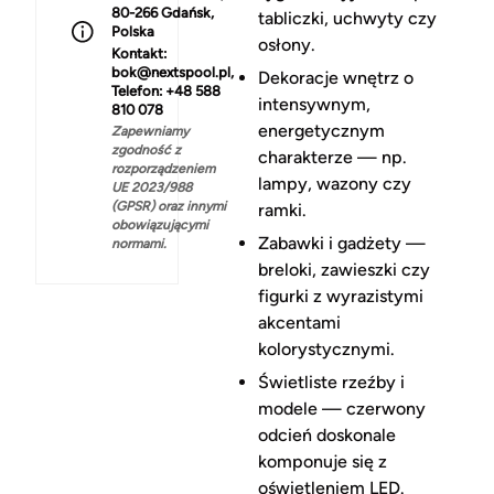
80-266 Gdańsk,
tabliczki, uchwyty czy
Polska
osłony.
Kontakt:
bok@nextspool.pl,
Dekoracje wnętrz o
Telefon: +48 588
intensywnym,
810 078
energetycznym
Zapewniamy
zgodność z
charakterze — np.
rozporządzeniem
lampy, wazony czy
UE 2023/988
(GPSR) oraz innymi
ramki.
obowiązującymi
Zabawki i gadżety —
normami.
breloki, zawieszki czy
figurki z wyrazistymi
akcentami
kolorystycznymi.
Świetliste rzeźby i
modele — czerwony
odcień doskonale
komponuje się z
oświetleniem LED.