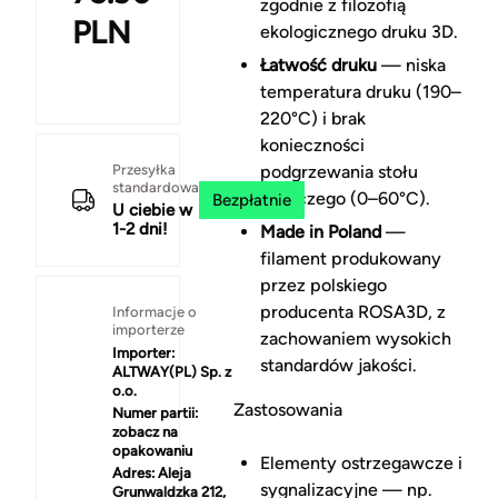
zgodnie z filozofią
PLN
ekologicznego druku 3D.
Łatwość druku
— niska
temperatura druku (190–
220°C) i brak
konieczności
Przesyłka
podgrzewania stołu
standardowa
roboczego (0–60°C).
Bezpłatnie
U ciebie w
1-2 dni!
Made in Poland
—
filament produkowany
przez polskiego
producenta ROSA3D, z
Informacje o
importerze
zachowaniem wysokich
Importer:
standardów jakości.
ALTWAY(PL) Sp. z
o.o.
Zastosowania
Numer partii:
zobacz na
opakowaniu
Elementy ostrzegawcze i
Adres:
Aleja
sygnalizacyjne — np.
Grunwaldzka 212,