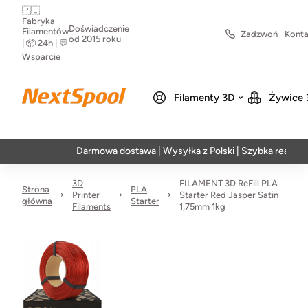
🇵🇱
Fabryka
Doświadczenie
Filamentów
Zadzwoń
Konta
od 2015 roku
| 📦 24h | 💬
Wsparcie
Filamenty 3D
Żywice 
Darmowa dostawa | Wysyłka z Polski | Szybka realizacja w 2
3D
FILAMENT 3D ReFill PLA
Strona
PLA
Printer
Starter Red Jasper Satin
główna
Starter
Filaments
1,75mm 1kg