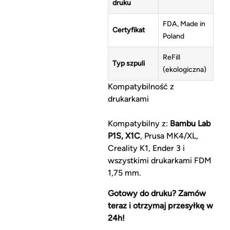
druku
FDA, Made in
Certyfikat
Poland
ReFill
Typ szpuli
(ekologiczna)
Kompatybilność z
drukarkami
Kompatybilny z:
Bambu Lab
P1S, X1C
, Prusa MK4/XL,
Creality K1, Ender 3 i
wszystkimi drukarkami FDM
1,75 mm.
Gotowy do druku? Zamów
teraz i otrzymaj przesyłkę w
24h!