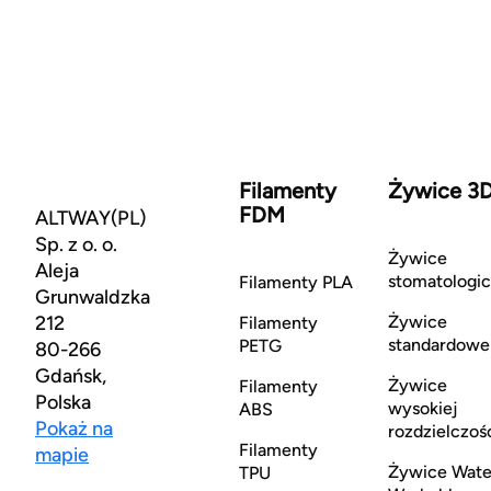
Filamenty
Żywice 3
FDM
ALTWAY(PL)
Sp. z o. o.
Żywice
Aleja
stomatologi
Filamenty PLA
Grunwaldzka
212
Żywice
Filamenty
standardowe
PETG
80-266
Gdańsk,
Żywice
Filamenty
Polska
wysokiej
ABS
Pokaż na
rozdzielczoś
Filamenty
mapie
Żywice Wate
TPU