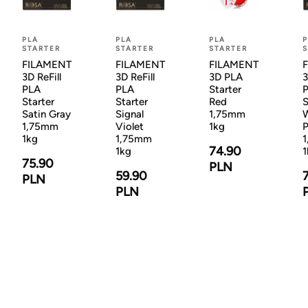
PLA
PLA
PLA
P
STARTER
STARTER
STARTER
S
FILAMENT
FILAMENT
FILAMENT
3D ReFill
3D ReFill
3D PLA
3
PLA
PLA
Starter
Starter
Starter
Red
S
Satin Gray
Signal
1,75mm
1,75mm
Violet
1kg
P
1kg
1,75mm
74.90
1kg
1
75.90
PLN
59.90
PLN
PLN