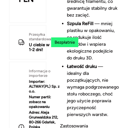
średnicę filamentu, co
gwarantuje stabilny druk
bez zacięć.
Szpula ReFill
— mniej
plastiku w opakowaniu,
Przesyłka
co redukuje ilość
standardowa
Bezpłatnie
odpadów i wspiera
U ciebie w
1-2 dni!
ekologiczne podejście
do druku 3D.
Łatwość druku
—
Informacje o
idealny dla
importerze
początkujących, nie
Importer:
ALTWAY(PL) Sp. z
wymaga podgrzewanego
o.o.
stołu roboczego, choć
Numer partii:
jego użycie poprawia
zobacz na
opakowaniu
przyczepność
Adres:
Aleja
pierwszych warstw.
Grunwaldzka 212,
80-266 Gdańsk,
Zastosowania
Polska