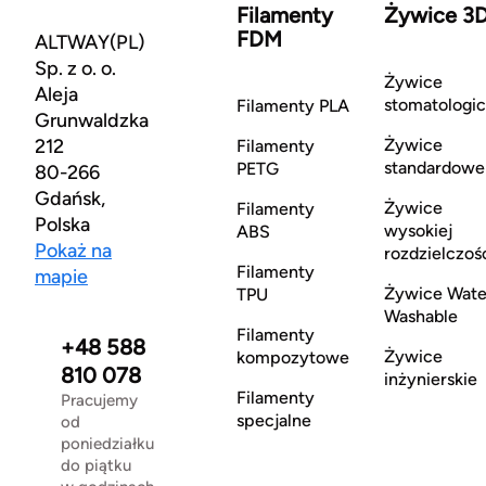
Filamenty
Żywice 3
FDM
ALTWAY(PL)
Sp. z o. o.
Żywice
Aleja
stomatologi
Filamenty PLA
Grunwaldzka
212
Żywice
Filamenty
standardowe
PETG
80-266
Gdańsk,
Żywice
Filamenty
Polska
wysokiej
ABS
Pokaż na
rozdzielczoś
Filamenty
mapie
Żywice Wate
TPU
Washable
Filamenty
+48 588
Żywice
kompozytowe
810 078
inżynierskie
Filamenty
Pracujemy
specjalne
od
poniedziałku
do piątku