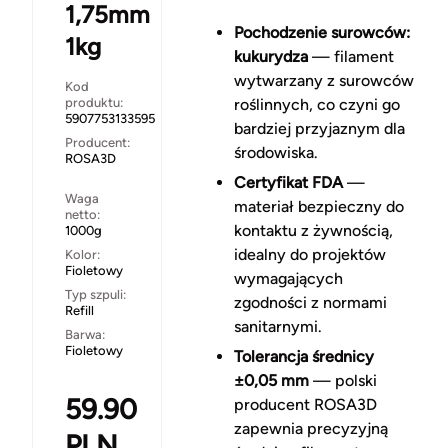
1,75mm
Pochodzenie surowców:
1kg
kukurydza
— filament
wytwarzany z surowców
Kod
produktu:
roślinnych, co czyni go
5907753133595
bardziej przyjaznym dla
Producent:
środowiska.
ROSA3D
Certyfikat FDA
—
Waga
materiał bezpieczny do
netto:
kontaktu z żywnością,
1000g
idealny do projektów
Kolor:
Fioletowy
wymagających
Typ szpuli:
zgodności z normami
Refill
sanitarnymi.
Barwa:
Fioletowy
Tolerancja średnicy
±0,05 mm
— polski
59.90
producent ROSA3D
zapewnia precyzyjną
PLN