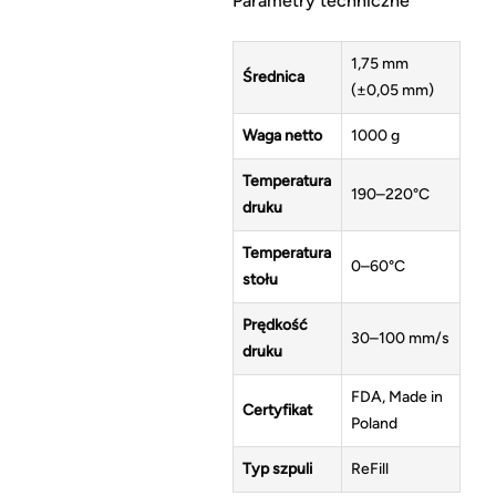
Parametry techniczne
1,75 mm
Średnica
(±0,05 mm)
Waga netto
1000 g
Temperatura
190–220°C
druku
Temperatura
0–60°C
stołu
Prędkość
30–100 mm/s
druku
FDA, Made in
Certyfikat
Poland
Typ szpuli
ReFill