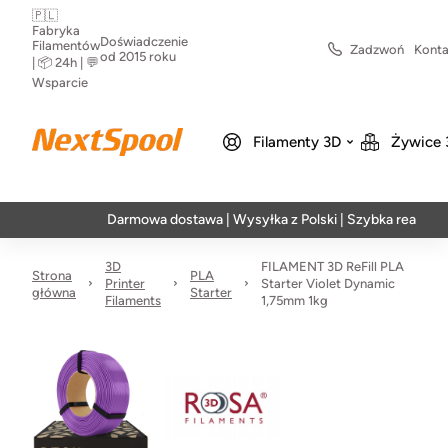
🇵🇱
Fabryka
Doświadczenie
Filamentów
Zadzwoń
Konta
od 2015 roku
| 📦 24h | 💬
Wsparcie
Filamenty 3D
Żywice 
Darmowa dostawa | Wysyłka z Polski | Szybka realizacja w 2
3D
FILAMENT 3D ReFill PLA
Strona
PLA
Printer
Starter Violet Dynamic
główna
Starter
Filaments
1,75mm 1kg