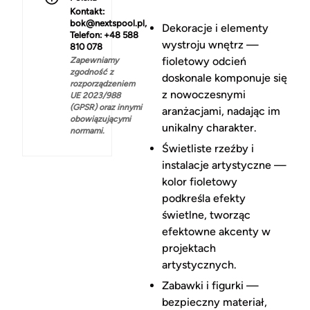
Kontakt:
bok@nextspool.pl,
Dekoracje i elementy
Telefon: +48 588
wystroju wnętrz —
810 078
fioletowy odcień
Zapewniamy
zgodność z
doskonale komponuje się
rozporządzeniem
z nowoczesnymi
UE 2023/988
(GPSR) oraz innymi
aranżacjami, nadając im
obowiązującymi
unikalny charakter.
normami.
Świetliste rzeźby i
instalacje artystyczne —
kolor fioletowy
podkreśla efekty
świetlne, tworząc
efektowne akcenty w
projektach
artystycznych.
Zabawki i figurki —
bezpieczny materiał,