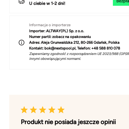
Bezpła
U ciebie w 1-2 dni!
Informacje o importerze
Importer:
ALTWAY(PL) Sp. z o.o.
Numer partii:
zobacz na opakowaniu
Adres:
Aleja Grunwaldzka 212, 80-266 Gdańsk, Polska
Kontakt:
bok@nextspool.pl, Telefon: +48 588 810 078
Zapewniamy zgodność z rozporządzeniem UE 2023/988 (GPSR)
innymi obowiązującymi normami.
Produkt nie posiada jeszcze opinii