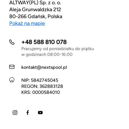
ALTWAY(PL) Sp. z o. o.
Aleja Grunwaldzka 212
80-266 Gdańsk, Polska
Pokaż na mapie
+48 588 810 078
Pracujemy od poniedziałku do piątku
w godzinach 08:00-16:00
kontakt@nextspool.pl
NIP: 5842745045
REGON: 362883128
KRS: 0000584010