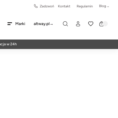
Blog→
Zadzwoń
Kontakt
Regulamin
Marki
altway.pl→
w 24h