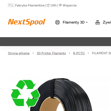
🇵🇱 Fabryka Filamentów | 📦 24h | 💬 Wsparcie
Filamenty 3D
Żywi
Strona główna
3D Printer Filaments
R-PCTG
FILAMENT 3D