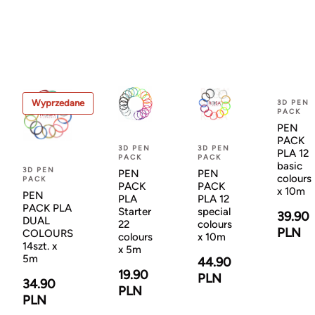
Wyprzedane
3D PEN
PACK
PEN
PACK
3D PEN
3D PEN
PLA 12
PACK
PACK
basic
3D PEN
PEN
PEN
colours
PACK
PACK
PACK
x 10m
PEN
PLA
PLA 12
PACK PLA
Starter
special
39.90
DUAL
22
colours
PLN
COLOURS
colours
x 10m
14szt. x
x 5m
5m
44.90
19.90
PLN
34.90
PLN
PLN