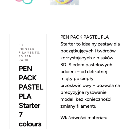
PEN PACK PASTEL PLA
Starter to idealny zestaw dla
3D
PRINTER
początkujących i twórców
FILAMENTS
,
3D PEN
korzystających z pisaków
PACK
3D. Siedem pastelowych
PEN
odcieni – od delikatnej
PACK
mięty po ciepły
brzoskwiniowy – pozwala na
PASTEL
precyzyjne rysowanie
PLA
modeli bez konieczności
Starter
zmiany filamentu.
7
Właściwości materiału
colours