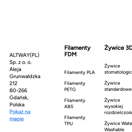
Filamenty
Żywice 3
FDM
ALTWAY(PL)
Sp. z o. o.
Żywice
Aleja
stomatologi
Filamenty PLA
Grunwaldzka
212
Żywice
Filamenty
standardowe
PETG
80-266
Gdańsk,
Żywice
Filamenty
Polska
wysokiej
ABS
Pokaż na
rozdzielczoś
Filamenty
mapie
Żywice Wate
TPU
Washable