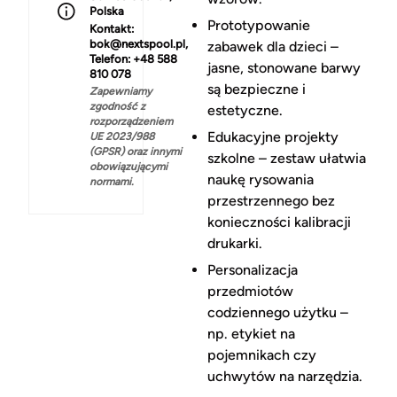
Polska
Prototypowanie
Kontakt:
bok@nextspool.pl,
zabawek dla dzieci –
Telefon: +48 588
jasne, stonowane barwy
810 078
są bezpieczne i
Zapewniamy
zgodność z
estetyczne.
rozporządzeniem
Edukacyjne projekty
UE 2023/988
(GPSR) oraz innymi
szkolne – zestaw ułatwia
obowiązującymi
naukę rysowania
normami.
przestrzennego bez
konieczności kalibracji
drukarki.
Personalizacja
przedmiotów
codziennego użytku –
np. etykiet na
pojemnikach czy
uchwytów na narzędzia.