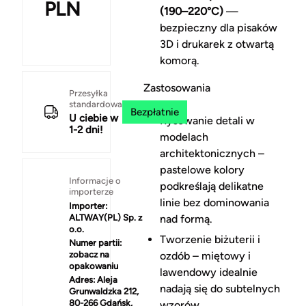
PLN
(190–220°C)
—
bezpieczny dla pisaków
3D i drukarek z otwartą
komorą.
Zastosowania
Przesyłka
standardowa
Bezpłatnie
U ciebie w
Rysowanie detali w
1-2 dni!
modelach
architektonicznych –
pastelowe kolory
Informacje o
podkreślają delikatne
importerze
linie bez dominowania
Importer:
ALTWAY(PL) Sp. z
nad formą.
o.o.
Tworzenie biżuterii i
Numer partii:
zobacz na
ozdób – miętowy i
opakowaniu
lawendowy idealnie
Adres:
Aleja
nadają się do subtelnych
Grunwaldzka 212,
80-266 Gdańsk,
wzorów.