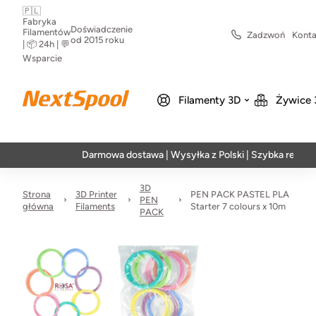
🇵🇱
Fabryka
Doświadczenie
Filamentów
Zadzwoń
Konta
od 2015 roku
| 📦 24h | 💬
Wsparcie
Filamenty 3D
Żywice 
Darmowa dostawa | Wysyłka z Polski | Szybka realizacja w 
3D
Strona
3D Printer
PEN PACK PASTEL PLA
PEN
główna
Filaments
Starter 7 colours x 10m
PACK