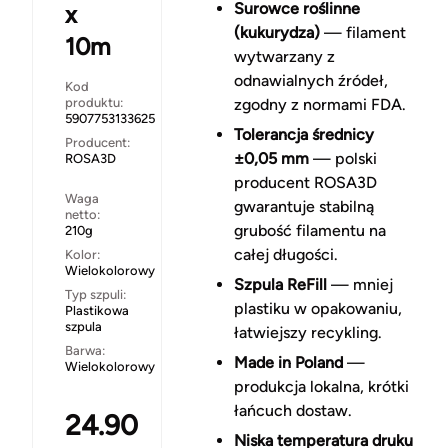
Surowce roślinne
x
(kukurydza)
— filament
10m
wytwarzany z
odnawialnych źródeł,
Kod
produktu:
zgodny z normami FDA.
5907753133625
Tolerancja średnicy
Producent:
±0,05 mm
— polski
ROSA3D
producent ROSA3D
Waga
gwarantuje stabilną
netto:
grubość filamentu na
210g
całej długości.
Kolor:
Wielokolorowy
Szpula ReFill
— mniej
Typ szpuli:
plastiku w opakowaniu,
Plastikowa
szpula
łatwiejszy recykling.
Barwa:
Made in Poland
—
Wielokolorowy
produkcja lokalna, krótki
łańcuch dostaw.
24.90
Niska temperatura druku