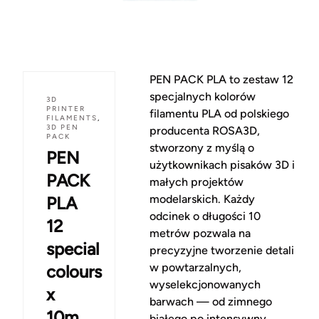
PEN PACK PLA to zestaw 12
specjalnych kolorów
3D
PRINTER
filamentu PLA od polskiego
FILAMENTS
,
3D PEN
producenta ROSA3D,
PACK
stworzony z myślą o
PEN
użytkownikach pisaków 3D i
PACK
małych projektów
modelarskich. Każdy
PLA
odcinek o długości 10
12
metrów pozwala na
special
precyzyjne tworzenie detali
w powtarzalnych,
colours
wyselekcjonowanych
x
barwach — od zimnego
10m
białego po intensywny