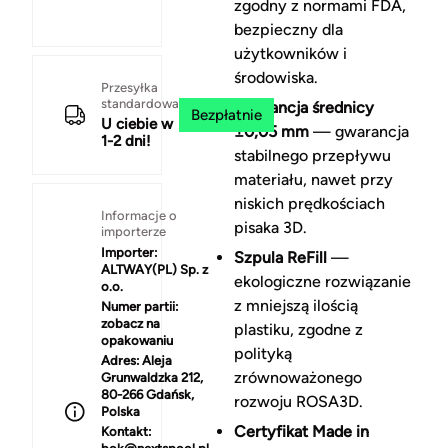
zgodny z normami FDA,
bezpieczny dla
użytkowników i
środowiska.
Przesyłka
standardowa
Tolerancja średnicy
Bezpłatnie
U ciebie w
±0,05 mm
— gwarancja
1-2 dni!
stabilnego przepływu
materiału, nawet przy
niskich prędkościach
Informacje o
pisaka 3D.
importerze
Importer:
Szpula ReFill
—
ALTWAY(PL) Sp. z
ekologiczne rozwiązanie
o.o.
z mniejszą ilością
Numer partii:
zobacz na
plastiku, zgodne z
opakowaniu
polityką
Adres:
Aleja
zrównoważonego
Grunwaldzka 212,
80-266 Gdańsk,
rozwoju ROSA3D.
Polska
Certyfikat Made in
Kontakt: