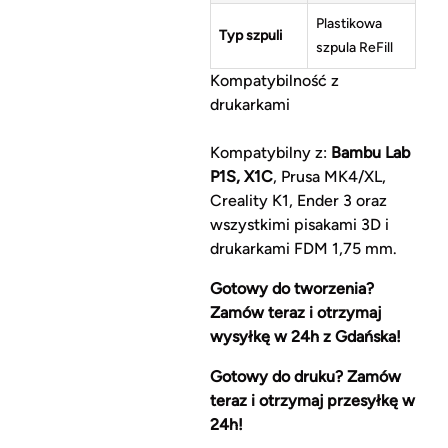
Plastikowa
Typ szpuli
szpula ReFill
Kompatybilność z
drukarkami
Kompatybilny z:
Bambu Lab
P1S, X1C
, Prusa MK4/XL,
Creality K1, Ender 3 oraz
wszystkimi pisakami 3D i
drukarkami FDM 1,75 mm.
Gotowy do tworzenia?
Zamów teraz i otrzymaj
wysyłkę w 24h z Gdańska!
Gotowy do druku? Zamów
teraz i otrzymaj przesyłkę w
24h!