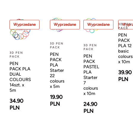
Wyprzedane
Wyprzedane
Wyprzedane
3D PEN
Wypr
PACK
PEN
PACK
3D PEN
PLA 12
3D PEN
PACK
PACK
basic
3D PEN
PEN
PEN
colours
PACK
PACK
PACK
x 10m
PEN
PLA
PASTEL
PACK PLA
Starter
39.90
PLA
DUAL
22
Starter
PLN
COLOURS
colours
7
14szt. x
x 5m
colours
5m
x 10m
19.90
34.90
PLN
24.90
PLN
PLN