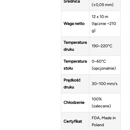
Średnica
(±0,05 mm)
12 x 10 m
Waga netto
(łącznie ~210
g)
Temperatura
190–220°C
druku
Temperatura
0–60°C
stołu
(opcjonalnie)
Prędkość
30–100 mm/s
druku
100%
Chłodzenie
(zalecane)
FDA, Made in
Certyfikat
Poland