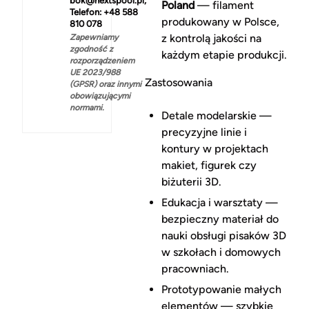
bok@nextspool.pl,
Poland
— filament
Telefon: +48 588
produkowany w Polsce,
810 078
z kontrolą jakości na
Zapewniamy
zgodność z
każdym etapie produkcji.
rozporządzeniem
UE 2023/988
Zastosowania
(GPSR) oraz innymi
obowiązującymi
normami.
Detale modelarskie —
precyzyjne linie i
kontury w projektach
makiet, figurek czy
biżuterii 3D.
Edukacja i warsztaty —
bezpieczny materiał do
nauki obsługi pisaków 3D
w szkołach i domowych
pracowniach.
Prototypowanie małych
elementów — szybkie