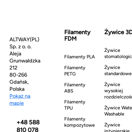
Filamenty
Żywice 3
FDM
ALTWAY(PL)
Sp. z o. o.
Żywice
Aleja
stomatologi
Filamenty PLA
Grunwaldzka
212
Żywice
Filamenty
standardowe
PETG
80-266
Gdańsk,
Żywice
Filamenty
Polska
wysokiej
ABS
Pokaż na
rozdzielczoś
Filamenty
mapie
Żywice Wate
TPU
Washable
Filamenty
+48 588
Żywice
kompozytowe
810 078
inżynierskie