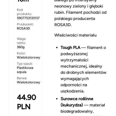
neonowy zielony i głęboki
Kod
rubin. Filament pochodzi od
produktu:
5907753133137
polskiego producenta
Producent:
ROSA3D.
ROSA3D
Właściwości materiału
Waga
netto:
360g
Tough PLA
— filament o
Kolor:
podwyższonej
Wielokolorowy
wytrzymałości
Typ szpuli:
mechanicznej, idealny
Plastikowa
szpula
do drobnych elementów
Barwa:
wymagających
Wielokolorowy
odporności na
uszkodzenia.
44.90
Surowce roślinne
PLN
(kukurydza)
— materiał
biodegradowalny,