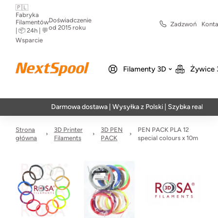
🇵🇱
Fabryka
Doświadczenie
Filamentów
Zadzwoń
Konta
od 2015 roku
| 📦 24h | 💬
Wsparcie
Filamenty 3D
Żywice 
Darmowa dostawa | Wysyłka z Polski | Szybka realizacja w 24h
Strona
3D Printer
3D PEN
PEN PACK PLA 12
główna
Filaments
PACK
special colours x 10m