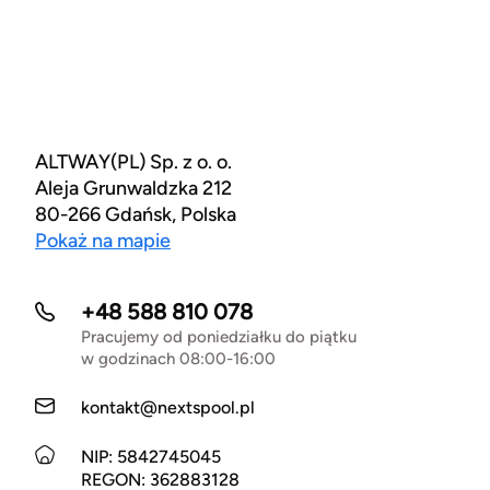
ALTWAY(PL) Sp. z o. o.
Aleja Grunwaldzka 212
80-266 Gdańsk, Polska
Pokaż na mapie
+48 588 810 078
Pracujemy od poniedziałku do piątku
w godzinach 08:00-16:00
kontakt@nextspool.pl
NIP: 5842745045
REGON: 362883128