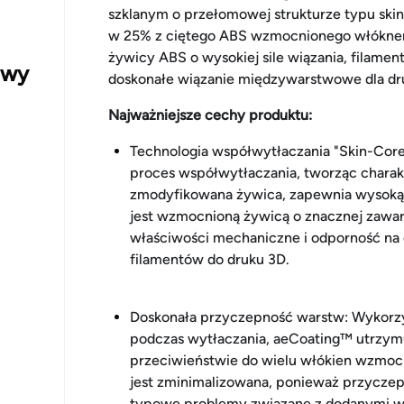
szklanym o przełomowej strukturze typu ski
w 25% z ciętego ABS wzmocnionego włóknem
żywicy ABS o wysokiej sile wiązania, filame
owy
doskonałe wiązanie międzywarstwowe dla dr
Najważniejsze cechy produktu:
Technologia współwytłaczania "Skin-Cor
proces współwytłaczania, tworząc charak
zmodyfikowana żywica, zapewnia wysoką
jest wzmocnioną żywicą o znacznej zawart
właściwości mechaniczne i odporność na 
filamentów do druku 3D.
Doskonała przyczepność warstw: Wykorz
podczas wytłaczania, aeCoating™ utrzymuj
przeciwieństwie do wielu włókien wzmoc
jest zminimalizowana, ponieważ przycze
typowe problemy związane z dodanymi wł