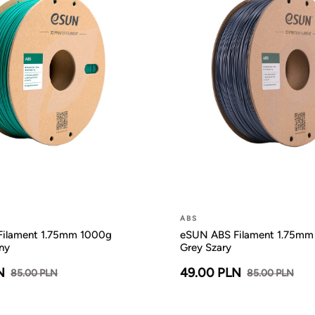
ABS
ilament 1.75mm 1000g
eSUN ABS Filament 1.75mm
ny
Grey Szary
N
49.00 PLN
85.00 PLN
85.00 PLN