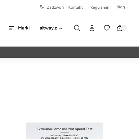
Blog→
Zadzwoń
Kontakt
Regulamin
Marki
altway.pl→