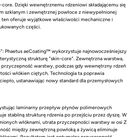
n-core. Dzięki wewnętrznemu rdzeniowi składającemu się
 szklanym i zewnętrznej powłoce z niewypełnionej
nt ten oferuje wyjątkowe właściwości mechaniczne i
ukowanych części.
e": Phaetus aeCoating™ wykorzystuje najnowocześniejszy
terystyczną strukturę "skin-core". Zewnętrzna warstwa,
 przyczepność warstwy, podczas gdy wewnętrzny rdzeń
ości włókien ciętych. Technologia ta poprawia
ciepło, ustanawiając nowy standard dla przemysłowych
ystując laminarny przepływ płynów polimerowych
e stabilną strukturę rdzenia po przejściu przez dyszę. W
nionych włóknami, utrata przyczepności warstwy w osi Z
pność między zewnętrzną powłoką a żywicą eliminuje
óknami. Rezultatem jest optymalna przyczepność