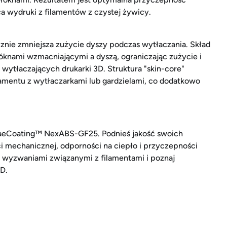
 wydruki z filamentów z czystej żywicy.
znie zmniejsza zużycie dyszy podczas wytłaczania. Skład
óknami wzmacniającymi a dyszą, ograniczając zużycie i
ytłaczających drukarki 3D. Struktura "skin-core"
amentu z wytłaczarkami lub gardzielami, co dodatkowo
s aeCoating™ NexABS-GF25. Podnieś jakość swoich
 mechanicznej, odporności na ciepło i przyczepności
 wyzwaniami związanymi z filamentami i poznaj
D.