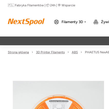
🇵🇱 Fabryka Filamentów | 📦 24h | 💬 Wsparcie
Filamenty 3D
Żywi
Strona główna
3D Printer Filaments
ABS
PHAETUS NexABS