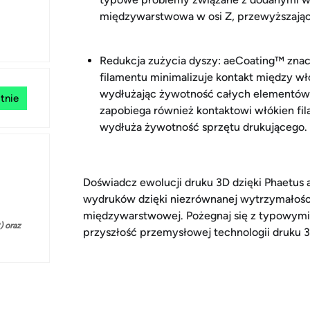
międzywarstwowa w osi Z, przewyższająca
Redukcja zużycia dyszy: aeCoating™ znac
filamentu minimalizuje kontakt między wł
wydłużając żywotność całych elementów w
tnie
zapobiega również kontaktowi włókien fil
wydłuża żywotność sprzętu drukującego.
Doświadcz ewolucji druku 3D dzięki Phaetu
wydruków dzięki niezrównanej wytrzymałości
międzywarstwowej. Pożegnaj się z typowymi
 oraz
przyszłość przemysłowej technologii druku 3