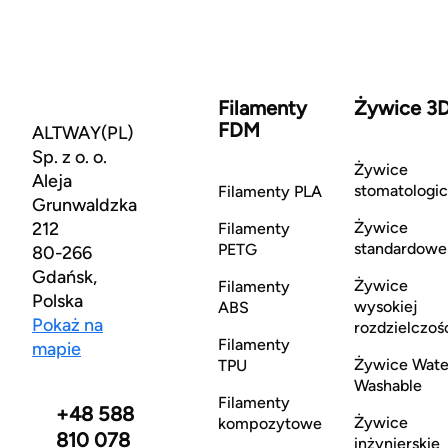
Filamenty
Żywice 3
FDM
ALTWAY(PL)
Sp. z o. o.
Żywice
Aleja
stomatologi
Filamenty PLA
Grunwaldzka
212
Żywice
Filamenty
standardowe
PETG
80-266
Gdańsk,
Żywice
Filamenty
Polska
wysokiej
ABS
Pokaż na
rozdzielczoś
Filamenty
mapie
Żywice Wate
TPU
Washable
Filamenty
+48 588
Żywice
kompozytowe
810 078
inżynierskie