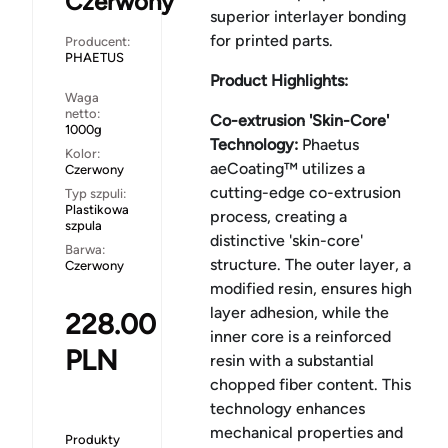
Czerwony
superior interlayer bonding
for printed parts.
Producent:
PHAETUS
Product Highlights:
Waga
netto:
Co-extrusion 'Skin-Core'
1000g
Technology:
Phaetus
Kolor:
aeCoating™ utilizes a
Czerwony
cutting-edge co-extrusion
Typ szpuli:
Plastikowa
process, creating a
szpula
distinctive 'skin-core'
Barwa:
structure. The outer layer, a
Czerwony
modified resin, ensures high
layer adhesion, while the
228.00
inner core is a reinforced
PLN
resin with a substantial
chopped fiber content. This
technology enhances
mechanical properties and
Produkty