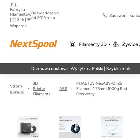
🇵🇱
Fabryka
Doświadczenie
Filamentów
Zadzwoń
Konta
od 2015 roku
| 📦 24h | 💬
Wsparcie
Filamenty 3D
Żywice 
Darmowa dostawa | Wysyłka z Polski | Szybka realizacja w 24
3D
PHAETUS NexABS-GF25
Strona
Printer
ABS
Filament 1.75mm 1000g Red
główna
Filaments
Czerwony