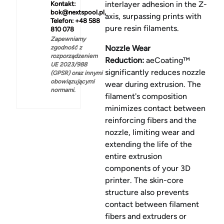
interlayer adhesion in the Z-
Kontakt:
bok@nextspool.pl,
axis, surpassing prints with
Telefon: +48 588
pure resin filaments.
810 078
Zapewniamy
Nozzle Wear
zgodność z
rozporządzeniem
Reduction:
aeCoating™
UE 2023/988
significantly reduces nozzle
(GPSR) oraz innymi
obowiązującymi
wear during extrusion. The
normami.
filament's composition
minimizes contact between
reinforcing fibers and the
nozzle, limiting wear and
extending the life of the
entire extrusion
components of your 3D
printer. The skin-core
structure also prevents
contact between filament
fibers and extruders or