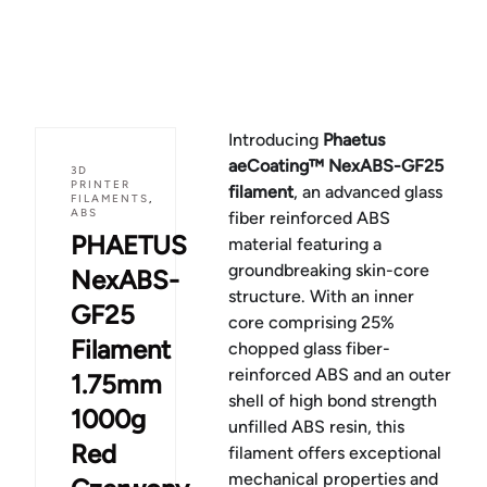
Introducing
Phaetus
aeCoating™ NexABS-GF25
3D
PRINTER
filament
, an advanced glass
FILAMENTS
,
ABS
fiber reinforced ABS
PHAETUS
material featuring a
groundbreaking skin-core
NexABS-
structure. With an inner
GF25
core comprising 25%
Filament
chopped glass fiber-
reinforced ABS and an outer
1.75mm
shell of high bond strength
1000g
unfilled ABS resin, this
Red
filament offers exceptional
mechanical properties and