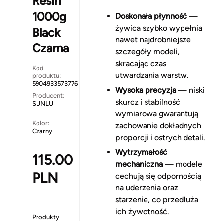
Resin
1000g
Doskonała płynność
—
żywica szybko wypełnia
Black
nawet najdrobniejsze
Czarna
szczegóły modeli,
skracając czas
Kod
utwardzania warstw.
produktu:
5904933573776
Wysoka precyzja
— niski
Producent:
skurcz i stabilność
SUNLU
wymiarowa gwarantują
Kolor:
zachowanie dokładnych
Czarny
proporcji i ostrych detali.
Wytrzymałość
115.00
mechaniczna
— modele
PLN
cechują się odpornością
na uderzenia oraz
starzenie, co przedłuża
ich żywotność.
Produkty