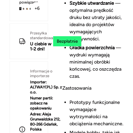
powiązane
Szybkie utwardzanie
—
+6
optymalna prędkość
druku bez utraty jakości,
idealna do projektów
wymagających
Przesyłka
standardowa
efektywności.
Bezpłatnie
U ciebie w
Gładka powierzchnia
—
1-2 dni!
wydruki wymagają
minimalnej obróbki
końcowej, co oszczędza
Informacje o
czas.
importerze
Importer:
ALTWAY(PL) Sp. z
Zastosowania
o.o.
Numer partii:
Prototypy funkcjonalne
zobacz na
opakowaniu
wymagające
Adres:
Aleja
wytrzymałości na
Grunwaldzka 212,
obciążenia mechaniczne.
80-266 Gdańsk,
Polska
Modele hobby, takie jak