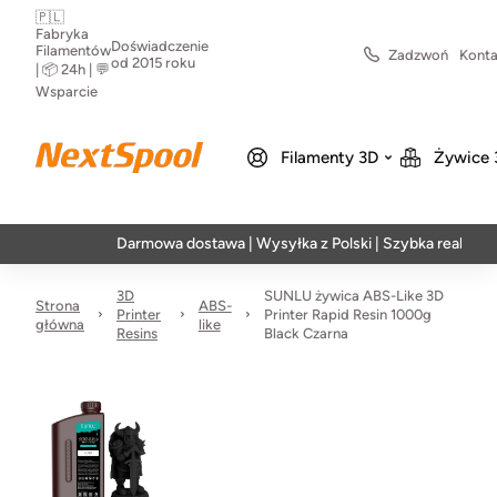
🇵🇱
Fabryka
Doświadczenie
Filamentów
Zadzwoń
Konta
od 2015 roku
| 📦 24h | 💬
Wsparcie
Filamenty 3D
Żywice 
Darmowa dostawa | Wysyłka z Polski | Szybka realizacja w 24
3D
SUNLU żywica ABS-Like 3D
Strona
ABS-
Printer
Printer Rapid Resin 1000g
główna
like
Resins
Black Czarna