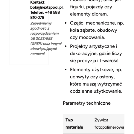
Kontakt:
figurki, pojazdy czy
bok@nextspool.pl,
Telefon: +48 588
elementy dioram.
810 078
Części mechaniczne, np.
Zapewniamy
zgodność z
koła zębate, obudowy
rozporządzeniem
czy mocowania.
UE 2023/988
(GPSR) oraz innymi
Projekty artystyczne i
obowiązującymi
dekoracyjne, gdzie liczy
normami.
się precyzja i trwałość.
Elementy użytkowe, np.
uchwyty czy osłony,
które muszą wytrzymać
codzienne użytkowanie.
Parametry techniczne
Typ
Żywica
materiału
fotopolimerowa