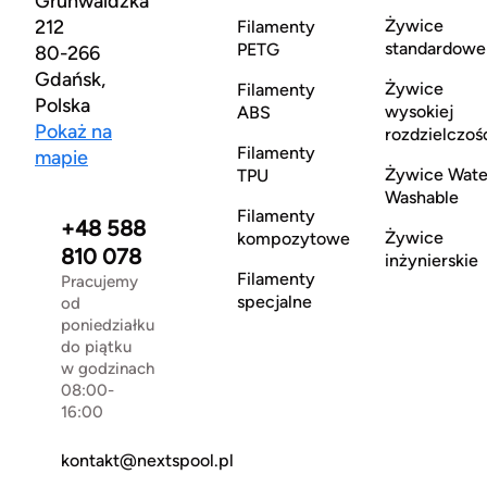
Grunwaldzka
212
Żywice
Filamenty
standardowe
PETG
80-266
Gdańsk,
Żywice
Filamenty
Polska
wysokiej
ABS
Pokaż na
rozdzielczoś
Filamenty
mapie
Żywice Wate
TPU
Washable
Filamenty
+48 588
Żywice
kompozytowe
810 078
inżynierskie
Filamenty
Pracujemy
specjalne
od
poniedziałku
do piątku
w godzinach
08:00-
16:00
kontakt@nextspool.pl