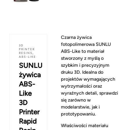
Czarna żywica
fotopolimerowa SUNLU
3D
PRINTER
ABS-Like to materiał
RESINS
,
ABS-LIKE
stworzony z myślą o
SUNLU
szybkim i precyzyjnym
druku 3D. Idealna do
żywica
projektów wymagających
ABS-
wytrzymałości oraz
Like
wyraźnych detali, sprawdzi
się zarówno w
3D
modelarstwie, jak i
Printer
prototypowaniu.
Rapid
Właściwości materiału