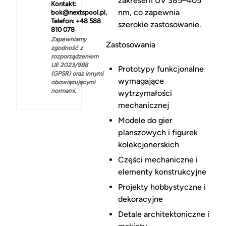
zakresem UV 385–405
Kontakt:
nm, co zapewnia
bok@nextspool.pl,
Telefon: +48 588
szerokie zastosowanie.
810 078
Zapewniamy
Zastosowania
zgodność z
rozporządzeniem
UE 2023/988
Prototypy funkcjonalne
(GPSR) oraz innymi
wymagające
obowiązującymi
normami.
wytrzymałości
mechanicznej
Modele do gier
planszowych i figurek
kolekcjonerskich
Części mechaniczne i
elementy konstrukcyjne
Projekty hobbystyczne i
dekoracyjne
Detale architektoniczne i