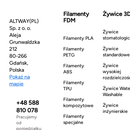
Filamenty
Żywice 3
FDM
ALTWAY(PL)
Sp. z o. o.
Żywice
Aleja
stomatologi
Filamenty PLA
Grunwaldzka
212
Żywice
Filamenty
standardowe
PETG
80-266
Gdańsk,
Żywice
Filamenty
Polska
wysokiej
ABS
Pokaż na
rozdzielczoś
Filamenty
mapie
Żywice Wate
TPU
Washable
Filamenty
+48 588
Żywice
kompozytowe
810 078
inżynierskie
Filamenty
Pracujemy
specjalne
od
poniedziałku