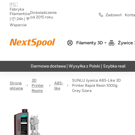
🇵🇱
Fabryka
Doświadczenie
Filamentów
Zadzwoń
Konta
od 2015 roku
| 📦 24h | 💬
Wsparcie
Filamenty 3D
Żywice 
Darmowa dostawa | Wysyłka z Polski | Szybka realizacja w 24
3D
SUNLU żywica ABS-Like 3D
Strona
ABS-
Printer
Printer Rapid Resin 1000g
główna
like
Resins
Grey Szara