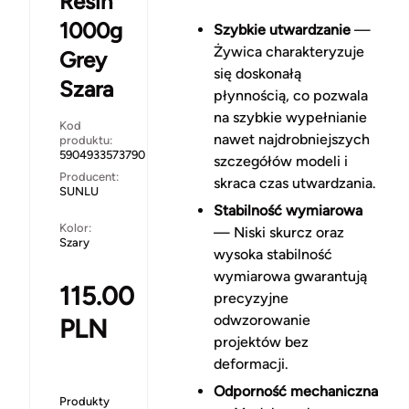
Resin
1000g
Szybkie utwardzanie
—
Żywica charakteryzuje
Grey
się doskonałą
Szara
płynnością, co pozwala
na szybkie wypełnianie
Kod
nawet najdrobniejszych
produktu:
5904933573790
szczegółów modeli i
Producent:
skraca czas utwardzania.
SUNLU
Stabilność wymiarowa
Kolor:
— Niski skurcz oraz
Szary
wysoka stabilność
wymiarowa gwarantują
115.00
precyzyjne
odwzorowanie
PLN
projektów bez
deformacji.
Odporność mechaniczna
Produkty