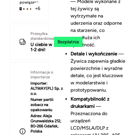
— Modele wykonane z
powiązane
tej żywicy są
+6
wytrzymałe na
uderzenia oraz odporne
na starzenie, co
Przesyłka
przedłuża ich
standardowa
Bezpłatnie
U ciebie w
żywotność.
1-2 dni!
Detale i wykończenie
—
Żywica zapewnia gładkie
powierzchnie i wyraźne
Informacje o
detale, co jest kluczowe
importerze
w modelarstwie i
Importer:
ALTWAY(PL) Sp. z
prototypowaniu.
o.o.
Kompatybilność z
Numer partii:
zobacz na
drukarkami
—
opakowaniu
Przeznaczona do
Adres:
Aleja
urządzeń
Grunwaldzka 212,
80-266 Gdańsk,
LCD/MSLA/DLP z
Polska