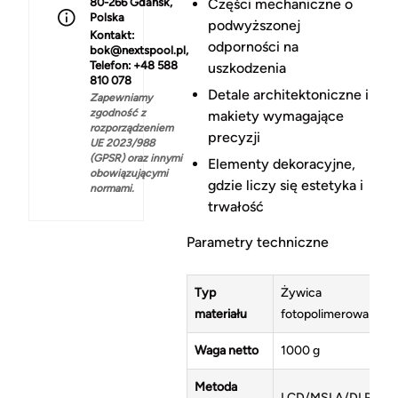
80-266 Gdańsk,
Części mechaniczne o
Polska
podwyższonej
Kontakt:
odporności na
bok@nextspool.pl,
Telefon: +48 588
uszkodzenia
810 078
Detale architektoniczne i
Zapewniamy
zgodność z
makiety wymagające
rozporządzeniem
precyzji
UE 2023/988
(GPSR) oraz innymi
Elementy dekoracyjne,
obowiązującymi
gdzie liczy się estetyka i
normami.
trwałość
Parametry techniczne
Typ
Żywica
materiału
fotopolimerowa
Waga netto
1000 g
Metoda
LCD/MSLA/DLP