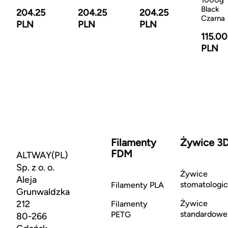
1000g
Black
204.25
204.25
204.25
Czarna
PLN
PLN
PLN
115.00
PLN
Filamenty
Żywice 3
FDM
ALTWAY(PL)
Sp. z o. o.
Żywice
Aleja
stomatologi
Filamenty PLA
Grunwaldzka
212
Żywice
Filamenty
standardowe
PETG
80-266