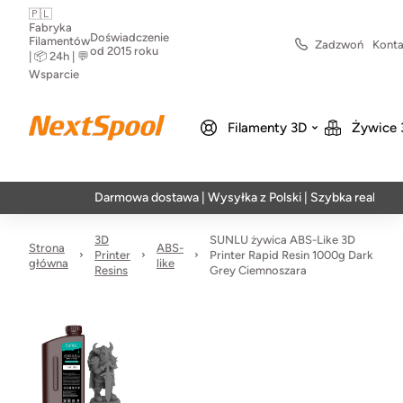
🇵🇱
Fabryka
Doświadczenie
Filamentów
Zadzwoń
Konta
od 2015 roku
| 📦 24h | 💬
Wsparcie
Filamenty 3D
Żywice 
Darmowa dostawa | Wysyłka z Polski | Szybka realizacja w 24
3D
SUNLU żywica ABS-Like 3D
Strona
ABS-
Printer
Printer Rapid Resin 1000g Dark
główna
like
Resins
Grey Ciemnoszara