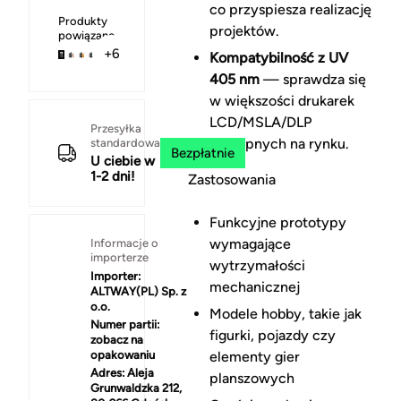
co przyspiesza realizację
Produkty
projektów.
powiązane
+6
Kompatybilność z UV
405 nm
— sprawdza się
w większości drukarek
LCD/MSLA/DLP
Przesyłka
dostępnych na rynku.
standardowa
Bezpłatnie
U ciebie w
1-2 dni!
Zastosowania
Funkcyjne prototypy
wymagające
Informacje o
importerze
wytrzymałości
Importer:
mechanicznej
ALTWAY(PL) Sp. z
o.o.
Modele hobby, takie jak
Numer partii:
figurki, pojazdy czy
zobacz na
opakowaniu
elementy gier
Adres:
Aleja
planszowych
Grunwaldzka 212,