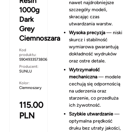
Resin
nawet najdrobniejsze
1000g
szczegóły modeli,
skracając czas
Dark
utwardzania warstw.
Grey
Wysoka precyzja
— niski
Ciemnoszara
skurcz i stabilność
wymiarowa gwarantują
Kod
dokładność wydruków
produktu:
5904933573806
oraz ostre detale.
Producent:
Wytrzymałość
SUNLU
mechaniczna
— modele
Kolor:
cechują się odpornością
Ciemnoszary
na uderzenia oraz
starzenie, co przedłuża
115.00
ich żywotność.
PLN
Szybkie utwardzanie
—
optymalna prędkość
druku bez utraty jakości,