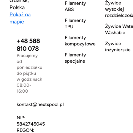
Gdańsk,
Żywice
Filamenty
Polska
wysokiej
ABS
Pokaż na
rozdzielczoś
Filamenty
mapie
Żywice Wate
TPU
Washable
Filamenty
+48 588
Żywice
kompozytowe
810 078
inżynierskie
Filamenty
Pracujemy
specjalne
od
poniedziałku
do piątku
w godzinach
08:00-
16:00
kontakt@nextspool.pl
NIP:
5842745045
REGON: