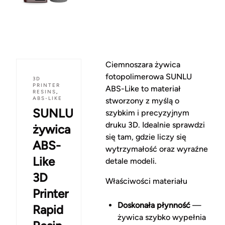
Ciemnoszara żywica
fotopolimerowa SUNLU
3D
PRINTER
ABS-Like to materiał
RESINS
,
ABS-LIKE
stworzony z myślą o
SUNLU
szybkim i precyzyjnym
druku 3D. Idealnie sprawdzi
żywica
się tam, gdzie liczy się
ABS-
wytrzymałość oraz wyraźne
Like
detale modeli.
3D
Właściwości materiału
Printer
Doskonała płynność
—
Rapid
żywica szybko wypełnia