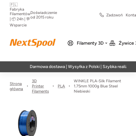
🇵🇱
Fabryka
Doświadczenie
Filamentów
Zadzwoń
Konta
od 2015 roku
| 📦 24h | 💬
Wsparcie
Filamenty 3D
Żywice 
Darmowa dostawa | Wysyłka z Polski | Szybka realizacja w 24h
3D
WINKLE PLA-Silk Filament
Strona
Printer
PLA
1.75mm 1000g Blue Steel
główna
Filaments
Niebieski