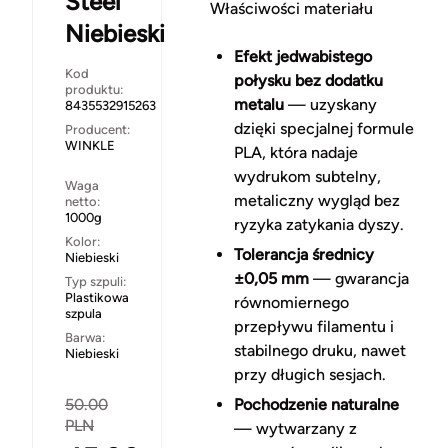
Steel
Właściwości materiału
Niebieski
Efekt jedwabistego
Kod
połysku bez dodatku
produktu:
metalu
— uzyskany
8435532915263
dzięki specjalnej formule
Producent:
WINKLE
PLA, która nadaje
wydrukom subtelny,
Waga
metaliczny wygląd bez
netto:
1000g
ryzyka zatykania dyszy.
Kolor:
Tolerancja średnicy
Niebieski
±0,05 mm
— gwarancja
Typ szpuli:
Plastikowa
równomiernego
szpula
przepływu filamentu i
Barwa:
stabilnego druku, nawet
Niebieski
przy długich sesjach.
50.00
Pochodzenie naturalne
PLN
— wytwarzany z