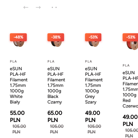
-48%
-38%
-53%
-53%
PLA
PLA
PLA
PLA
eSUN
eSUN
eSUN
eSUN
PLA-HF
PLA-HF
PLA-HF
PLA-H
Filament
Filament
Filament
Filame
1.75mm
1.75mm
1.75mm
1.75m
1000g
1000g
1000g
1000g
White
Black
Grey
Red
Biały
Czarny
Szary
Czerw
55.00
65.00
49.00
49.00
PLN
PLN
PLN
PLN
105.00
105.00
105.00
105.0
PLN
PLN
PLN
PLN