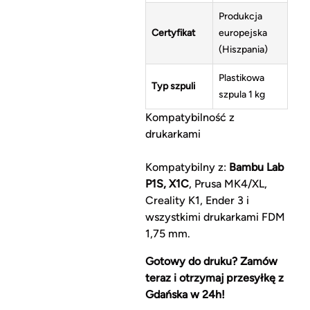
Produkcja
Certyfikat
europejska
(Hiszpania)
Plastikowa
Typ szpuli
szpula 1 kg
Kompatybilność z
drukarkami
Kompatybilny z:
Bambu Lab
P1S, X1C
, Prusa MK4/XL,
Creality K1, Ender 3 i
wszystkimi drukarkami FDM
1,75 mm.
Gotowy do druku? Zamów
teraz i otrzymaj przesyłkę z
Gdańska w 24h!