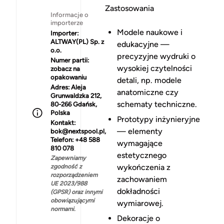
Zastosowania
Informacje o
importerze
Modele naukowe i
Importer:
ALTWAY(PL) Sp. z
edukacyjne —
o.o.
precyzyjne wydruki o
Numer partii:
wysokiej czytelności
zobacz na
opakowaniu
detali, np. modele
Adres:
Aleja
anatomiczne czy
Grunwaldzka 212,
schematy techniczne.
80-266 Gdańsk,
Polska
Prototypy inżynieryjne
Kontakt:
— elementy
bok@nextspool.pl,
Telefon: +48 588
wymagające
810 078
estetycznego
Zapewniamy
wykończenia z
zgodność z
rozporządzeniem
zachowaniem
UE 2023/988
dokładności
(GPSR) oraz innymi
obowiązującymi
wymiarowej.
normami.
Dekoracje o