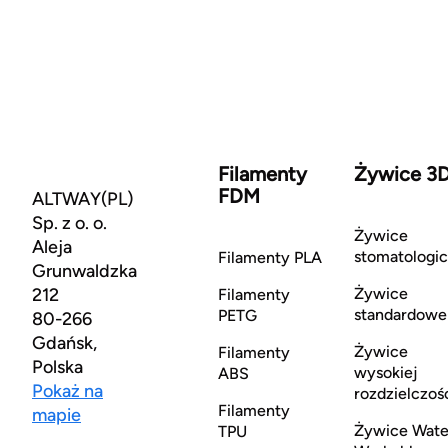
Filamenty
Żywice 3
FDM
ALTWAY(PL)
Sp. z o. o.
Żywice
Aleja
stomatologi
Filamenty PLA
Grunwaldzka
212
Żywice
Filamenty
standardowe
PETG
80-266
Gdańsk,
Żywice
Filamenty
Polska
wysokiej
ABS
Pokaż na
rozdzielczoś
Filamenty
mapie
Żywice Wate
TPU