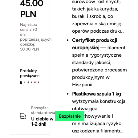
45.00
surowców roślinnych,
takich jak kukurydza,
PLN
buraki i skrobia, co
zapewnia niską emisję
Najniższa
cena z 30
oparów podczas druku.
dni
poprzedzających
Certyfikat produkcji
obniżkę:
europejskiej
— filament
50.00
PLN
spełnia rygorystyczne
standardy jakości,
potwierdzone procesem
Produkty
powiązane
produkcyjnym w
Hiszpanii.
Plastikowa szpula 1 kg
—
wytrzymała konstrukcja
Przesyłka
ułatwiająca
standardowa
przechowywanie i
Bezpłatnie
U ciebie w
minimalizująca ryzyko
1-2 dni!
uszkodzenia filamentu.