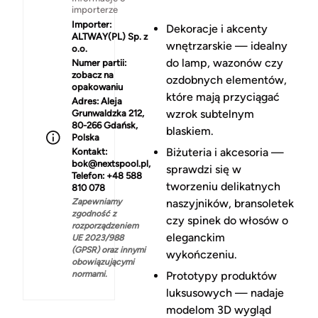
importerze
Importer:
Dekoracje i akcenty
ALTWAY(PL) Sp. z
wnętrzarskie — idealny
o.o.
do lamp, wazonów czy
Numer partii:
zobacz na
ozdobnych elementów,
opakowaniu
które mają przyciągać
Adres:
Aleja
wzrok subtelnym
Grunwaldzka 212,
80-266 Gdańsk,
blaskiem.
Polska
Biżuteria i akcesoria —
Kontakt:
bok@nextspool.pl,
sprawdzi się w
Telefon: +48 588
tworzeniu delikatnych
810 078
Zapewniamy
naszyjników, bransoletek
zgodność z
czy spinek do włosów o
rozporządzeniem
eleganckim
UE 2023/988
(GPSR) oraz innymi
wykończeniu.
obowiązującymi
normami.
Prototypy produktów
luksusowych — nadaje
modelom 3D wygląd