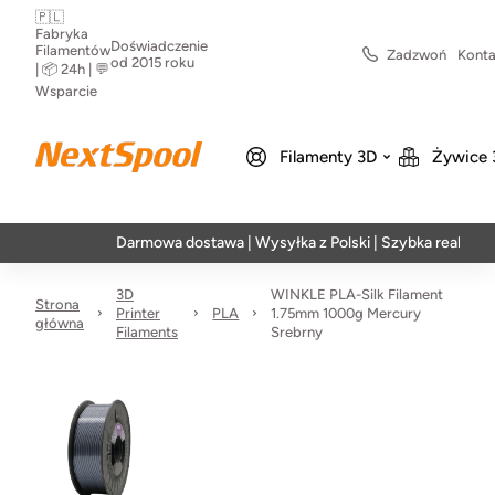
🇵🇱
Fabryka
Doświadczenie
Filamentów
Zadzwoń
Konta
od 2015 roku
| 📦 24h | 💬
Wsparcie
Filamenty 3D
Żywice 
Darmowa dostawa | Wysyłka z Polski | Szybka realizacja w 2
3D
WINKLE PLA-Silk Filament
Strona
Printer
PLA
1.75mm 1000g Mercury
główna
Filaments
Srebrny