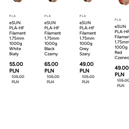
PLA
PLA
PLA
PLA
eSUN
eSUN
eSUN
eSUN
PLA-HF
PLA-HF
PLA-HF
PLA-H
Filament
Filament
Filament
Filame
1.75mm
1.75mm
1.75mm
1.75m
1000g
1000g
1000g
1000g
White
Black
Grey
Red
Biały
Czarny
Szary
Czerw
55.00
65.00
49.00
49.00
PLN
PLN
PLN
PLN
105.00
105.00
105.00
105.0
PLN
PLN
PLN
PLN