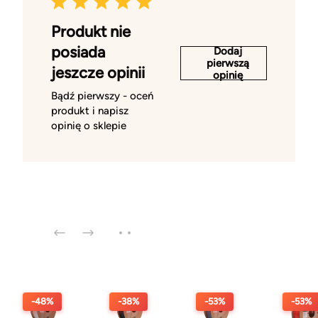
Produkt nie
posiada
Dodaj
pierwszą
jeszcze opinii
opinię
Bądź pierwszy - oceń
produkt i napisz
opinię o sklepie
-48%
-38%
-53%
-53%