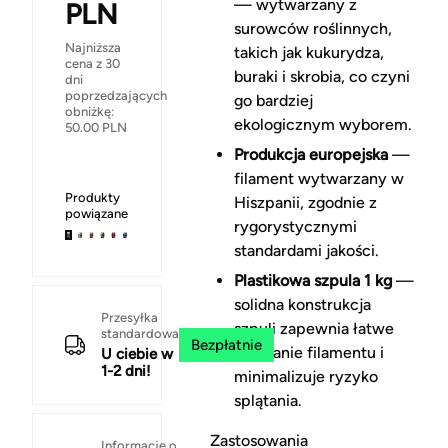
— wytwarzany z
PLN
surowców roślinnych,
Najniższa
takich jak kukurydza,
cena z 30
buraki i skrobia, co czyni
dni
poprzedzających
go bardziej
obniżkę:
ekologicznym wyborem.
50.00
PLN
Produkcja europejska
—
filament wytwarzany w
Produkty
Hiszpanii, zgodnie z
powiązane
rygorystycznymi
standardami jakości.
Plastikowa szpula 1 kg
—
solidna konstrukcja
Przesyłka
szpuli zapewnia łatwe
standardowa
Bezpłatnie
odwijanie filamentu i
U ciebie w
1-2 dni!
minimalizuje ryzyko
splątania.
Zastosowania
Informacje o