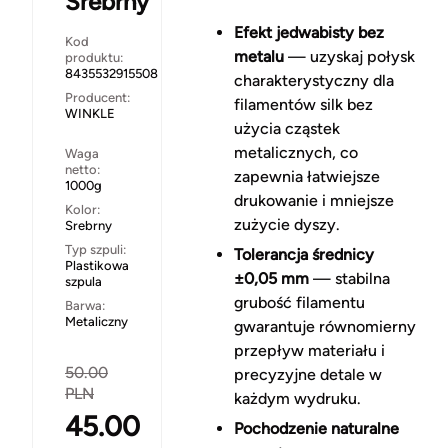
Srebrny
Efekt jedwabisty bez
Kod
metalu
— uzyskaj połysk
produktu:
8435532915508
charakterystyczny dla
Producent:
filamentów silk bez
WINKLE
użycia cząstek
metalicznych, co
Waga
netto:
zapewnia łatwiejsze
1000g
drukowanie i mniejsze
Kolor:
zużycie dyszy.
Srebrny
Typ szpuli:
Tolerancja średnicy
Plastikowa
±0,05 mm
— stabilna
szpula
grubość filamentu
Barwa:
Metaliczny
gwarantuje równomierny
przepływ materiału i
50.00
precyzyjne detale w
PLN
każdym wydruku.
45.00
Pochodzenie naturalne