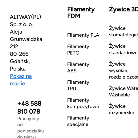
Filamenty
Żywice 3
FDM
ALTWAY(PL)
Sp. z o. o.
Żywice
Aleja
stomatologi
Filamenty PLA
Grunwaldzka
212
Żywice
Filamenty
standardowe
PETG
80-266
Gdańsk,
Żywice
Filamenty
Polska
wysokiej
ABS
Pokaż na
rozdzielczoś
Filamenty
mapie
Żywice Wate
TPU
Washable
Filamenty
+48 588
Żywice
kompozytowe
810 078
inżynierskie
Filamenty
Pracujemy
specjalne
od
poniedziałku
do piątku