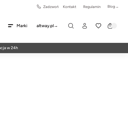
Blog→
Zadzwoń
Kontakt
Regulamin
Marki
altway.pl→
w 24h