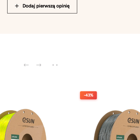
Dodaj pierwszą opinię
-43%