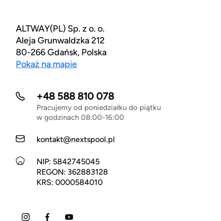
ALTWAY(PL) Sp. z o. o.
Aleja Grunwaldzka 212
80-266 Gdańsk, Polska
Pokaż na mapie
+48 588 810 078
Pracujemy od poniedziałku do piątku
w godzinach 08:00-16:00
kontakt@nextspool.pl
NIP: 5842745045
REGON: 362883128
KRS: 0000584010