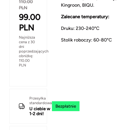
110.00
Kingroon, BIQU.
PLN
99.00
Zalecane temperatury:
PLN
Druku: 230-240°C
Najniższa
Stolik roboczy: 60-80°C
cena z 30
dni
poprzedzających
obniżkę:
110.00
PLN
Przesyłka
standardowa
Bezpłatnie
U ciebie w
1-2 dni!