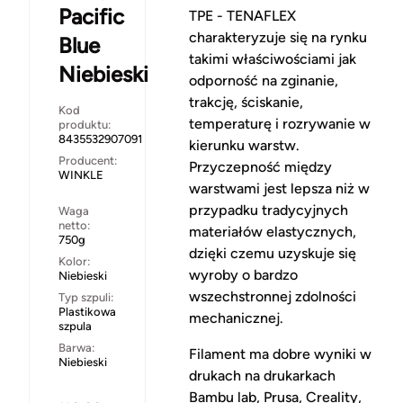
Pacific
TPE - TENAFLEX
charakteryzuje się na rynku
Blue
takimi właściwościami jak
Niebieski
odporność na zginanie,
trakcję, ściskanie,
Kod
temperaturę i rozrywanie w
produktu:
8435532907091
kierunku warstw.
Producent:
Przyczepność między
WINKLE
warstwami jest lepsza niż w
przypadku tradycyjnych
Waga
netto:
materiałów elastycznych,
750g
dzięki czemu uzyskuje się
Kolor:
wyroby o bardzo
Niebieski
wszechstronnej zdolności
Typ szpuli:
Plastikowa
mechanicznej.
szpula
Barwa:
Filament ma dobre wyniki w
Niebieski
drukach na drukarkach
Bambu lab, Prusa, Creality,