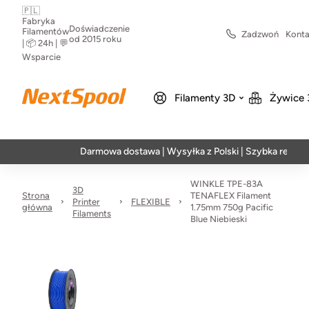
🇵🇱
Fabryka
Doświadczenie
Filamentów
Zadzwoń
Konta
od 2015 roku
| 📦 24h | 💬
Wsparcie
Filamenty 3D
Żywice 
Darmowa dostawa | Wysyłka z Polski | Szybka realizacja w
WINKLE TPE-83A
3D
Strona
TENAFLEX Filament
Printer
FLEXIBLE
główna
1.75mm 750g Pacific
Filaments
Blue Niebieski