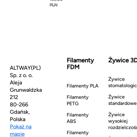
PLN
Filamenty
Żywice 3
FDM
ALTWAY(PL)
Sp. z o. o.
Żywice
Aleja
stomatologi
Filamenty PLA
Grunwaldzka
212
Żywice
Filamenty
standardowe
PETG
80-266
Gdańsk,
Żywice
Filamenty
Polska
wysokiej
ABS
Pokaż na
rozdzielczoś
Filamenty
mapie