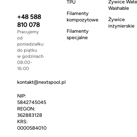
Żywice Wate
TPU
Washable
Filamenty
+48 588
Żywice
kompozytowe
810 078
inżynierskie
Filamenty
Pracujemy
specjalne
od
poniedziałku
do piątku
w godzinach
08:00-
16:00
kontakt@nextspool.pl
NIP:
5842745045
REGON:
362883128
KRS:
0000584010