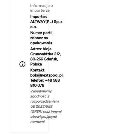
Informacje o
importerze
Importer:
ALTWAY(PL) Sp. z
o.o.
Numer partii:
zobacz na
opakowaniu
Adres:
Aleja
Grunwaldzka 212,
80-266 Gdańsk,
Polska
Kontakt:
bok@nextspool.pl,
Telefon: +48 588
810 078
Zapewniamy
zgodność z
rozporządzeniem
UE 2023/988
(GPSR) oraz innymi
obowiązującymi
normami.