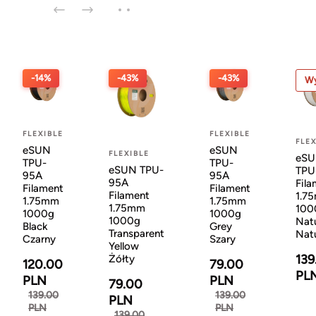
-14%
-43%
-43%
Wy
FLEXIBLE
FLEXIBLE
FLEX
eSUN
eSUN
FLEXIBLE
eS
TPU-
TPU-
eSUN TPU-
TPU
95A
95A
95A
Fila
Filament
Filament
Filament
1.7
1.75mm
1.75mm
1.75mm
100
1000g
1000g
1000g
Natu
Black
Grey
Transparent
Nat
Czarny
Szary
Yellow
139
Żółty
120.00
79.00
PL
PLN
PLN
79.00
139.00
139.00
PLN
PLN
PLN
139.00