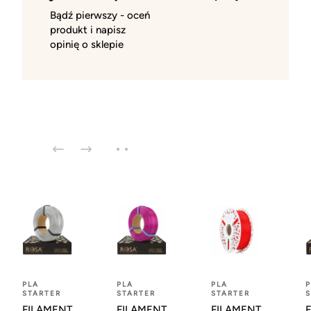
Bądź pierwszy - oceń
produkt i napisz
opinię o sklepie
PLA
PLA
PLA
P
STARTER
STARTER
STARTER
S
FILAMENT
FILAMENT
FILAMENT