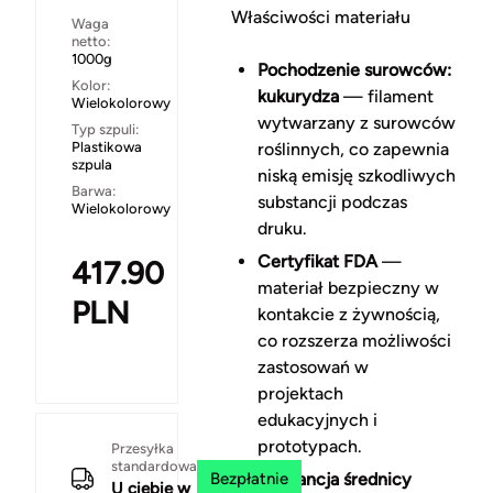
Właściwości materiału
Waga
netto:
1000g
Pochodzenie surowców:
Kolor:
kukurydza
— filament
Wielokolorowy
wytwarzany z surowców
Typ szpuli:
Plastikowa
roślinnych, co zapewnia
szpula
niską emisję szkodliwych
Barwa:
substancji podczas
Wielokolorowy
druku.
Certyfikat FDA
—
417.90
materiał bezpieczny w
PLN
kontakcie z żywnością,
co rozszerza możliwości
zastosowań w
projektach
edukacyjnych i
prototypach.
Przesyłka
standardowa
Bezpłatnie
Tolerancja średnicy
U ciebie w