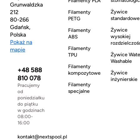
stomatologi
Filamenty PLA
Grunwaldzka
212
Żywice
Filamenty
standardowe
PETG
80-266
Gdańsk,
Żywice
Filamenty
Polska
wysokiej
ABS
Pokaż na
rozdzielczoś
Filamenty
mapie
Żywice Wate
TPU
Washable
Filamenty
+48 588
Żywice
kompozytowe
810 078
inżynierskie
Filamenty
Pracujemy
specjalne
od
poniedziałku
do piątku
w godzinach
08:00-
16:00
kontakt@nextspool.pl