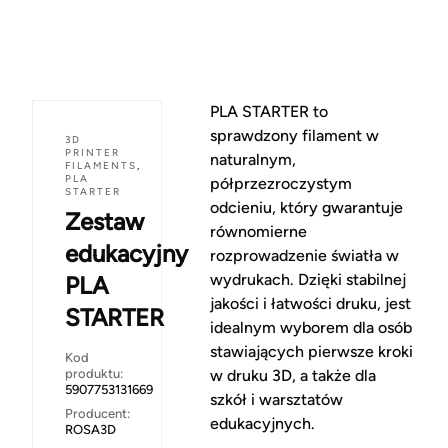
PLA STARTER to
sprawdzony filament w
3D
PRINTER
naturalnym,
FILAMENTS
,
PLA
półprzezroczystym
STARTER
odcieniu, który gwarantuje
Zestaw
równomierne
edukacyjny
rozprowadzenie światła w
wydrukach. Dzięki stabilnej
PLA
jakości i łatwości druku, jest
STARTER
idealnym wyborem dla osób
stawiających pierwsze kroki
Kod
produktu:
w druku 3D, a także dla
5907753131669
szkół i warsztatów
Producent:
edukacyjnych.
ROSA3D