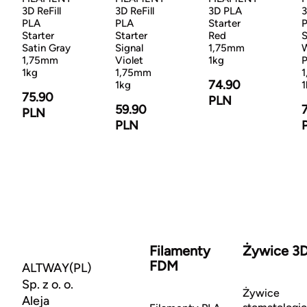
3D ReFill
3D ReFill
3D PLA
3
PLA
PLA
Starter
Starter
Starter
Red
S
Satin Gray
Signal
1,75mm
1,75mm
Violet
1kg
P
1kg
1,75mm
74.90
1kg
1
75.90
PLN
59.90
PLN
PLN
Filamenty
Żywice 3
FDM
ALTWAY(PL)
Sp. z o. o.
Żywice
Aleja