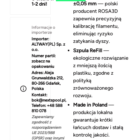
±0,05 mm
— polski
1-2 dni!
producent ROSA3D
zapewnia precyzyjną
kalibrację filamentu,
Informacje o
importerze
eliminując ryzyko
Importer:
zatykania dyszy.
ALTWAY(PL) Sp. z
o.o.
Szpula ReFill
—
Numer partii:
ekologiczne rozwiązanie
zobacz na
z mniejszą ilością
opakowaniu
plastiku, zgodne z
Adres:
Aleja
Grunwaldzka 212,
polityką
80-266 Gdańsk,
zrównoważonego
Polska
Kontakt:
rozwoju.
bok@nextspool.pl,
Made in Poland
—
Telefon: +48 588
810 078
produkcja lokalna
Zapewniamy
gwarantuje krótki
zgodność z
łańcuch dostaw i stałą
rozporządzeniem
UE 2023/988
kontrolę jakości.
(GPSR) oraz innymi