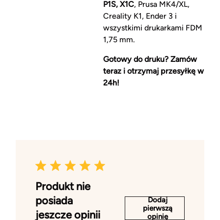
P1S, X1C
, Prusa MK4/XL,
Creality K1, Ender 3 i
wszystkimi drukarkami FDM
1,75 mm.
Gotowy do druku? Zamów
teraz i otrzymaj przesyłkę w
24h!
Produkt nie
posiada
Dodaj
pierwszą
jeszcze opinii
opinię