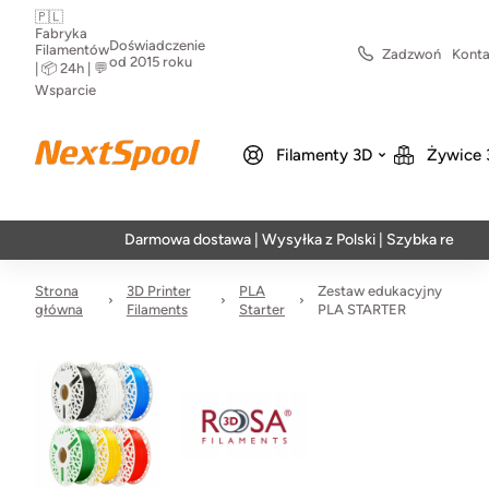
🇵🇱
Fabryka
Doświadczenie
Filamentów
Zadzwoń
Konta
od 2015 roku
| 📦 24h | 💬
Wsparcie
Filamenty 3D
Żywice 
Darmowa dostawa | Wysyłka z Polski | Szybka realizacja w 2
Strona
3D Printer
PLA
Zestaw edukacyjny
główna
Filaments
Starter
PLA STARTER