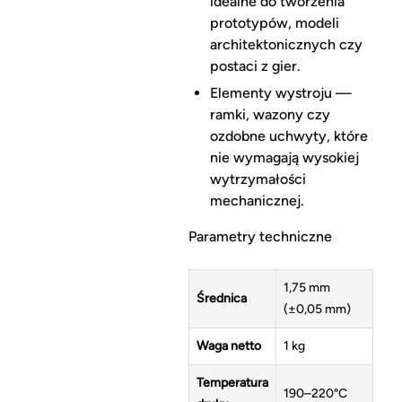
idealne do tworzenia
prototypów, modeli
architektonicznych czy
postaci z gier.
Elementy wystroju —
ramki, wazony czy
ozdobne uchwyty, które
nie wymagają wysokiej
wytrzymałości
mechanicznej.
Parametry techniczne
1,75 mm
Średnica
(±0,05 mm)
Waga netto
1 kg
Temperatura
190–220°C