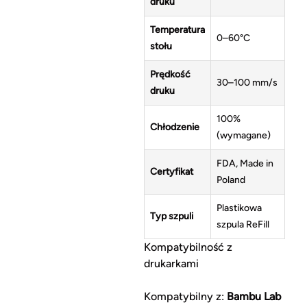
druku
Temperatura
0–60°C
stołu
Prędkość
30–100 mm/s
druku
100%
Chłodzenie
(wymagane)
FDA, Made in
Certyfikat
Poland
Plastikowa
Typ szpuli
szpula ReFill
Kompatybilność z
drukarkami
Kompatybilny z:
Bambu Lab