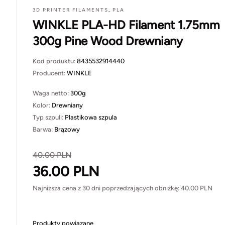
3D PRINTER FILAMENTS
,
PLA
WINKLE PLA-HD Filament 1.75mm
300g Pine Wood Drewniany
Kod produktu:
8435532914440
Producent:
WINKLE
Waga netto:
300g
Kolor:
Drewniany
Typ szpuli:
Plastikowa szpula
Barwa:
Brązowy
40.00
PLN
36.00
PLN
Najniższa cena z 30 dni poprzedzających obniżkę:
40.00
PLN
Produkty powiązane