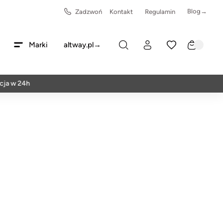
Blog→
Zadzwoń
Kontakt
Regulamin
Marki
altway.pl→
 24h