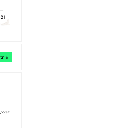
+81
tnie
 oraz