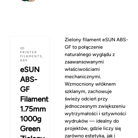
Zielony filament eSUN ABS-
GF to połączenie
3D
PRINTER
naturalnego wyglądu z
FILAMENTS
,
ABS
zaawansowanymi
eSUN
właściwościami
mechanicznymi.
ABS-
Wzmocniony włóknem
GF
szklanym, zachowuje
Filament
świeży odcień przy
jednoczesnym zwiększeniu
1.75mm
wytrzymałości i sztywności
1000g
wydruków — idealny do
Green
projektów, gdzie liczy się
zarówno estetyka, jak i