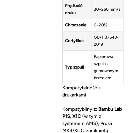
Prędkość
30–250 mm/s
druku
Chłodzenie
0–20%
GB/T 37643-
Certyfikat
2019
Papierowa
szpula z
Typ szpuli
gumowanym
brzegiem
Kompatybilność z
drukarkami
Kompatybilny z:
Bambu Lab
P1S, X1C
(w tym z
systemem AMS), Prusa
MK4/XL (z zamkniętą