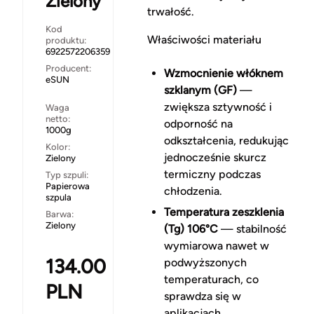
Zielony
trwałość.
Kod
Właściwości materiału
produktu:
6922572206359
Producent:
Wzmocnienie włóknem
eSUN
szklanym (GF)
—
zwiększa sztywność i
Waga
netto:
odporność na
1000g
odkształcenia, redukując
Kolor:
jednocześnie skurcz
Zielony
termiczny podczas
Typ szpuli:
Papierowa
chłodzenia.
szpula
Temperatura zeszklenia
Barwa:
Zielony
(Tg) 106°C
— stabilność
wymiarowa nawet w
134.00
podwyższonych
temperaturach, co
PLN
sprawdza się w
aplikacjach