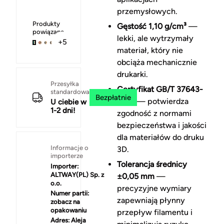
przemysłowych.
Produkty
Gęstość 1,10 g/cm³
—
powiązane
lekki, ale wytrzymały
+5
materiał, który nie
obciąża mechanicznie
drukarki.
Przesyłka
Certyfikat GB/T 37643-
standardowa
Bezpłatnie
2019
— potwierdza
U ciebie w
1-2 dni!
zgodność z normami
bezpieczeństwa i jakości
dla materiałów do druku
Informacje o
3D.
importerze
Tolerancja średnicy
Importer:
ALTWAY(PL) Sp. z
±0,05 mm
—
o.o.
precyzyjne wymiary
Numer partii:
zapewniają płynny
zobacz na
opakowaniu
przepływ filamentu i
Adres:
Aleja