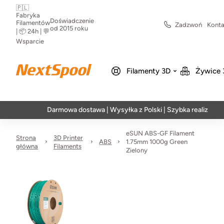
🇵🇱
Fabryka
Doświadczenie
Filamentów
Zadzwoń
Konta
od 2015 roku
| 📦 24h | 💬
Wsparcie
Filamenty 3D
Żywice 
Darmowa dostawa | Wysyłka z Polski | Szybka realizacja w 24h
eSUN ABS-GF Filament
Strona
3D Printer
ABS
1.75mm 1000g Green
główna
Filaments
Zielony