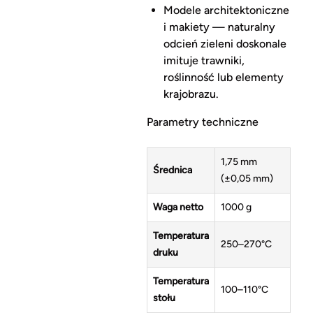
Modele architektoniczne
i makiety — naturalny
odcień zieleni doskonale
imituje trawniki,
roślinność lub elementy
krajobrazu.
Parametry techniczne
1,75 mm
Średnica
(±0,05 mm)
Waga netto
1000 g
Temperatura
250–270°C
druku
Temperatura
100–110°C
stołu