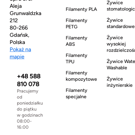
Żywice
Aleja
stomatologi
Filamenty PLA
Grunwaldzka
212
Żywice
Filamenty
standardowe
PETG
80-266
Gdańsk,
Żywice
Filamenty
Polska
wysokiej
ABS
Pokaż na
rozdzielczoś
Filamenty
mapie
Żywice Wate
TPU
Washable
Filamenty
+48 588
Żywice
kompozytowe
810 078
inżynierskie
Filamenty
Pracujemy
specjalne
od
poniedziałku
do piątku
w godzinach
08:00-
16:00