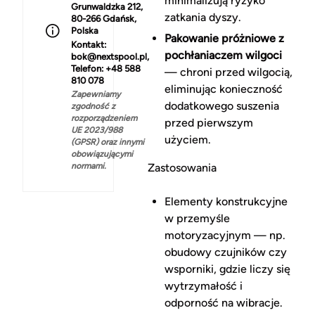
minimalizują ryzyko
Grunwaldzka 212,
zatkania dyszy.
80-266 Gdańsk,
Polska
Pakowanie próżniowe z
Kontakt:
pochłaniaczem wilgoci
bok@nextspool.pl,
Telefon: +48 588
— chroni przed wilgocią,
810 078
eliminując konieczność
Zapewniamy
dodatkowego suszenia
zgodność z
rozporządzeniem
przed pierwszym
UE 2023/988
użyciem.
(GPSR) oraz innymi
obowiązującymi
normami.
Zastosowania
Elementy konstrukcyjne
w przemyśle
motoryzacyjnym — np.
obudowy czujników czy
wsporniki, gdzie liczy się
wytrzymałość i
odporność na wibracje.