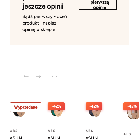
pierwszą
jeszcze opinii
opinię
Bądź pierwszy - oceń
produkt i napisz
opinię o sklepie
-42%
-42%
-42%
Wyprzedane
ABS
ABS
ABS
ABS
eSUN
eSUN
eSUN