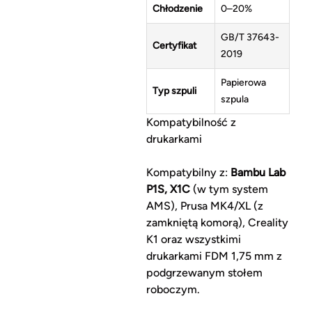
Chłodzenie
0–20%
GB/T 37643-
Certyfikat
2019
Papierowa
Typ szpuli
szpula
Kompatybilność z
drukarkami
Kompatybilny z:
Bambu Lab
P1S, X1C
(w tym system
AMS), Prusa MK4/XL (z
zamkniętą komorą), Creality
K1 oraz wszystkimi
drukarkami FDM 1,75 mm z
podgrzewanym stołem
roboczym.