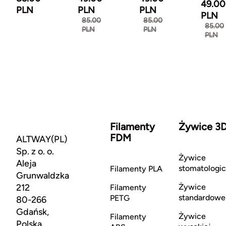
49.00
PLN
PLN
PLN
PLN
85.00
85.00
85.00
PLN
PLN
PLN
Filamenty
Żywice 3
FDM
ALTWAY(PL)
Sp. z o. o.
Żywice
Aleja
stomatologi
Filamenty PLA
Grunwaldzka
212
Żywice
Filamenty
standardowe
PETG
80-266
Gdańsk,
Żywice
Filamenty
Polska