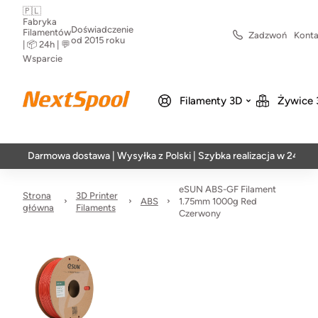
🇵🇱
Fabryka
Doświadczenie
Filamentów
Zadzwoń
Konta
od 2015 roku
| 📦 24h | 💬
Wsparcie
Filamenty 3D
Żywice 
armowa dostawa | Wysyłka z Polski | Szybka realizacja w 24h
eSUN ABS-GF Filament
Strona
3D Printer
ABS
1.75mm 1000g Red
główna
Filaments
Czerwony