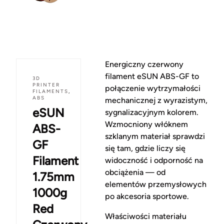
Energiczny czerwony
filament eSUN ABS-GF to
3D
PRINTER
połączenie wytrzymałości
FILAMENTS
,
ABS
mechanicznej z wyrazistym,
eSUN
sygnalizacyjnym kolorem.
Wzmocniony włóknem
ABS-
szklanym materiał sprawdzi
GF
się tam, gdzie liczy się
Filament
widoczność i odporność na
obciążenia — od
1.75mm
elementów przemysłowych
1000g
po akcesoria sportowe.
Red
Właściwości materiału