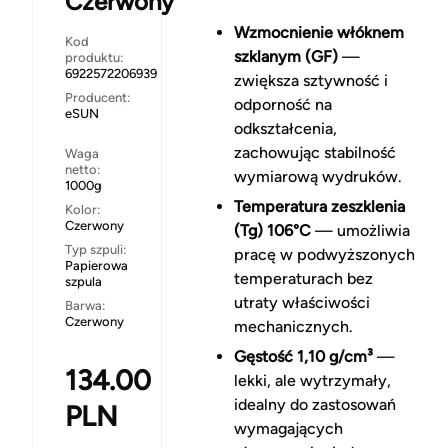
Czerwony
Wzmocnienie włóknem
Kod
szklanym (GF)
—
produktu:
6922572206939
zwiększa sztywność i
Producent:
odporność na
eSUN
odkształcenia,
zachowując stabilność
Waga
netto:
wymiarową wydruków.
1000g
Temperatura zeszklenia
Kolor:
Czerwony
(Tg) 106°C
— umożliwia
Typ szpuli:
pracę w podwyższonych
Papierowa
temperaturach bez
szpula
utraty właściwości
Barwa:
Czerwony
mechanicznych.
Gęstość 1,10 g/cm³
—
134.00
lekki, ale wytrzymały,
idealny do zastosowań
PLN
wymagających