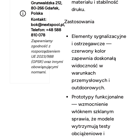
materiału i stabilność
Grunwaldzka 212,
80-266 Gdańsk,
druku.
Polska
Kontakt:
Zastosowania
bok@nextspool.pl,
Telefon: +48 588
810 078
Elementy sygnalizacyjne
Zapewniamy
i ostrzegawcze —
zgodność z
czerwony kolor
rozporządzeniem
UE 2023/988
zapewnia doskonałą
(GPSR) oraz innymi
widoczność w
obowiązującymi
normami.
warunkach
przemysłowych i
outdoorowych.
Prototypy funkcjonalne
— wzmocnienie
włóknem szklanym
sprawia, że modele
wytrzymują testy
obciążeniowe i