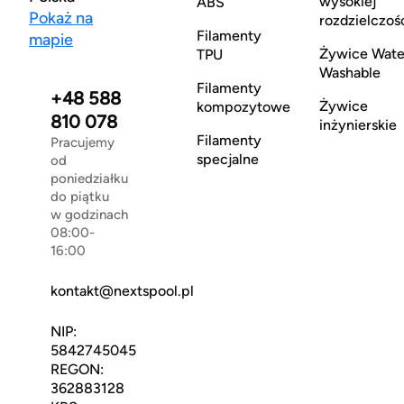
wysokiej
ABS
Pokaż na
rozdzielczoś
Filamenty
mapie
Żywice Wate
TPU
Washable
Filamenty
+48 588
Żywice
kompozytowe
810 078
inżynierskie
Filamenty
Pracujemy
specjalne
od
poniedziałku
do piątku
w godzinach
08:00-
16:00
kontakt@nextspool.pl
NIP:
5842745045
REGON:
362883128