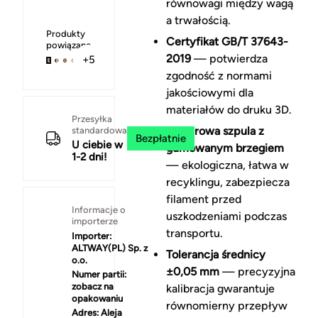
równowagi między wagą
a trwałością.
Produkty
Certyfikat GB/T 37643-
powiązane
2019
— potwierdza
+5
zgodność z normami
jakościowymi dla
materiałów do druku 3D.
Przesyłka
Papierowa szpula z
standardowa
Bezpłatnie
U ciebie w
gumowanym brzegiem
1-2 dni!
— ekologiczna, łatwa w
recyklingu, zabezpiecza
filament przed
Informacje o
uszkodzeniami podczas
importerze
transportu.
Importer:
ALTWAY(PL) Sp. z
Tolerancja średnicy
o.o.
±0,05 mm
— precyzyjna
Numer partii:
zobacz na
kalibracja gwarantuje
opakowaniu
równomierny przepływ
Adres:
Aleja