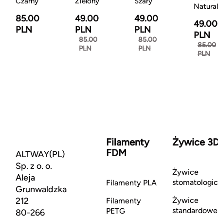
Czarny
Zielony
Szary
Natura
85.00
49.00
49.00
49.00
PLN
PLN
PLN
PLN
85.00
85.00
85.00
PLN
PLN
PLN
Filamenty
Żywice 3
FDM
ALTWAY(PL)
Sp. z o. o.
Żywice
Aleja
stomatologi
Filamenty PLA
Grunwaldzka
212
Żywice
Filamenty
standardowe
PETG
80-266