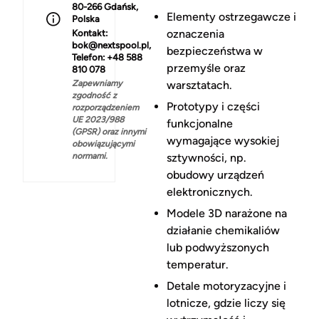
80-266 Gdańsk,
Elementy ostrzegawcze i
Polska
oznaczenia
Kontakt:
bok@nextspool.pl,
bezpieczeństwa w
Telefon: +48 588
przemyśle oraz
810 078
Zapewniamy
warsztatach.
zgodność z
Prototypy i części
rozporządzeniem
UE 2023/988
funkcjonalne
(GPSR) oraz innymi
wymagające wysokiej
obowiązującymi
normami.
sztywności, np.
obudowy urządzeń
elektronicznych.
Modele 3D narażone na
działanie chemikaliów
lub podwyższonych
temperatur.
Detale motoryzacyjne i
lotnicze, gdzie liczy się