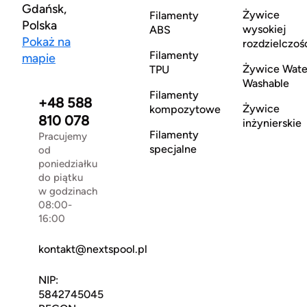
Gdańsk,
Żywice
Filamenty
Polska
wysokiej
ABS
Pokaż na
rozdzielczoś
Filamenty
mapie
Żywice Wate
TPU
Washable
Filamenty
+48 588
Żywice
kompozytowe
810 078
inżynierskie
Filamenty
Pracujemy
specjalne
od
poniedziałku
do piątku
w godzinach
08:00-
16:00
kontakt@nextspool.pl
NIP:
5842745045