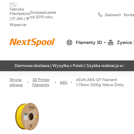
🇵🇱
Fabryka
Doświadczenie
Filamentów
Zadzwoń
Konta
od 2015 roku
| 📦 24h | 💬
Wsparcie
Filamenty 3D
Żywice 
Darmowa dostawa | Wysyłka z Polski | Szybka realizacja w 24h
Strona
3D Printer
eSUN ABS-GF Filament
ABS
główna
Filaments
1.75mm 1000g Yellow Żółty