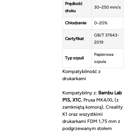
Prędkość
30–250 mm/s
druku
Chłodzenie
0–20%
GB/T 37643-
Certyfikat
2019
Papierowa
Typ szpuli
szpula
Kompatybilność z
drukarkami
Kompatybilny z:
Bambu Lab
P1S, X1C
, Prusa MK4/XL (z
zamkniętą komorą), Creality
K1 oraz wszystkimi
drukarkami FDM 1,75 mm z
podgrzewanym stołem