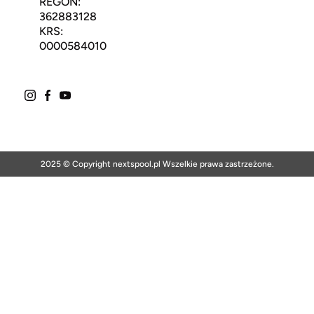
REGON:
362883128
KRS:
0000584010