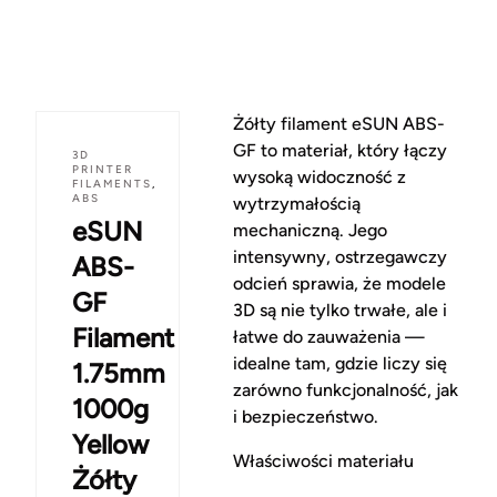
Żółty filament eSUN ABS-
GF to materiał, który łączy
3D
PRINTER
wysoką widoczność z
FILAMENTS
,
ABS
wytrzymałością
eSUN
mechaniczną. Jego
intensywny, ostrzegawczy
ABS-
odcień sprawia, że modele
GF
3D są nie tylko trwałe, ale i
Filament
łatwe do zauważenia —
idealne tam, gdzie liczy się
1.75mm
zarówno funkcjonalność, jak
1000g
i bezpieczeństwo.
Yellow
Właściwości materiału
Żółty