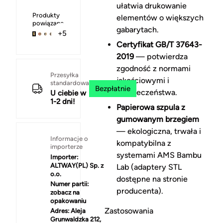
ułatwia drukowanie
Produkty
elementów o większych
powiązane
gabarytach.
+5
Certyfikat GB/T 37643-
2019
— potwierdza
zgodność z normami
Przesyłka
jakościowymi i
standardowa
Bezpłatnie
bezpieczeństwa.
U ciebie w
1-2 dni!
Papierowa szpula z
gumowanym brzegiem
— ekologiczna, trwała i
Informacje o
kompatybilna z
importerze
systemami AMS Bambu
Importer:
ALTWAY(PL) Sp. z
Lab (adaptery STL
o.o.
dostępne na stronie
Numer partii:
producenta).
zobacz na
opakowaniu
Zastosowania
Adres:
Aleja
Grunwaldzka 212,