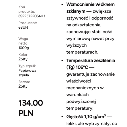
Wzmocnienie włóknem
Kod
szklanym
— zwiększa
produktu:
6922572206403
sztywność i odporność
Producent:
na odkształcenia,
eSUN
zachowując stabilność
wymiarową nawet przy
Waga
netto:
wyższych
1000g
temperaturach.
Kolor:
Żółty
Temperatura zeszklenia
Typ szpuli:
(Tg) 106°C
—
Papierowa
gwarantuje zachowanie
szpula
właściwości
Barwa:
Żółty
mechanicznych w
warunkach
134.00
podwyższonej
temperatury.
PLN
Gęstość 1,10 g/cm³
—
lekki, ale wytrzymały, co