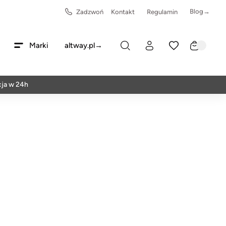
Blog→
Zadzwoń
Kontakt
Regulamin
Marki
altway.pl→
 24h