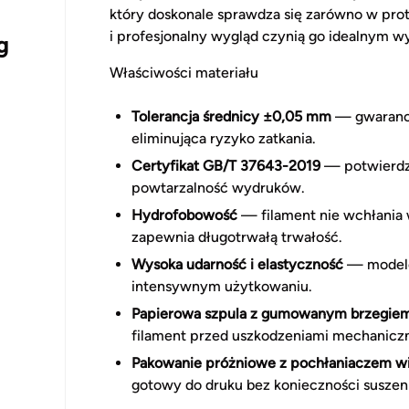
który doskonale sprawdza się zarówno w prot
i profesjonalny wygląd czynią go idealnym w
g
Właściwości materiału
Tolerancja średnicy ±0,05 mm
— gwarancj
eliminująca ryzyko zatkania.
Certyfikat GB/T 37643-2019
— potwierdz
powtarzalność wydruków.
Hydrofobowość
— filament nie wchłania w
zapewnia długotrwałą trwałość.
Wysoka udarność i elastyczność
— modele 
intensywnym użytkowaniu.
Papierowa szpula z gumowanym brzegie
filament przed uszkodzeniami mechanicz
Pakowanie próżniowe z pochłaniaczem wi
gotowy do druku bez konieczności suszeni