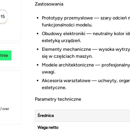
Zastosowania
+15
Prototypy przemysłowe — szary odcień ma
funkcjonalności modelu.
Obudowy elektroniki — neutralny kolor i
estetyką urządzeń.
Elementy mechaniczne — wysoka wytrzyma
tnie
się w częściach maszyn.
Modele architektoniczne — profesjonalny
uwagi.
Akcesoria warsztatowe — uchwyty, organi
estetyczne.
Parametry techniczne
 oraz
Średnica
Waga netto