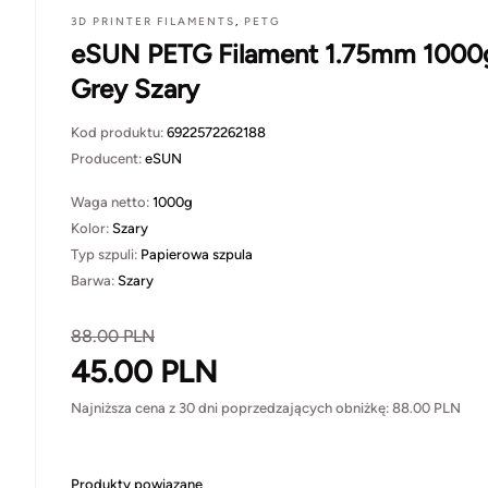
3D PRINTER FILAMENTS
,
PETG
eSUN PETG Filament 1.75mm 1000
Grey Szary
Kod produktu:
6922572262188
Producent:
eSUN
Waga netto:
1000g
Kolor:
Szary
Typ szpuli:
Papierowa szpula
Barwa:
Szary
88.00
PLN
45.00
PLN
Najniższa cena z 30 dni poprzedzających obniżkę:
88.00
PLN
Produkty powiązane