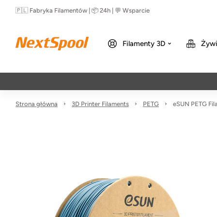
🇵🇱 Fabryka Filamentów | 📦 24h | 💬 Wsparcie
Filamenty 3D
Żywi
Strona główna
3D Printer Filaments
PETG
eSUN PETG Fil