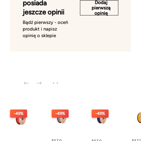
posiada
Dodaj
pierwszą
jeszcze opinii
opinię
Bądź pierwszy - oceń
produkt i napisz
opinię o sklepie
-49%
-49%
-49%
PETG
PET
PETG