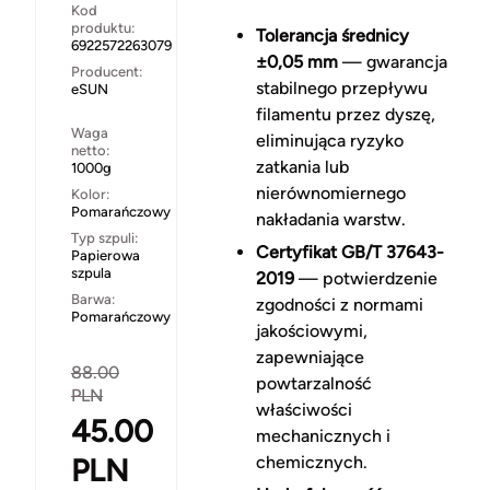
Kod
produktu:
Tolerancja średnicy
6922572263079
±0,05 mm
— gwarancja
Producent:
stabilnego przepływu
eSUN
filamentu przez dyszę,
Waga
eliminująca ryzyko
netto:
zatkania lub
1000g
nierównomiernego
Kolor:
Pomarańczowy
nakładania warstw.
Typ szpuli:
Certyfikat GB/T 37643-
Papierowa
szpula
2019
— potwierdzenie
Barwa:
zgodności z normami
Pomarańczowy
jakościowymi,
zapewniające
88.00
powtarzalność
PLN
właściwości
45.00
mechanicznych i
PLN
chemicznych.