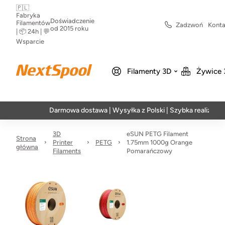
🇵🇱
Fabryka
Doświadczenie
Filamentów
Zadzwoń
Konta
od 2015 roku
| 📦 24h | 💬
Wsparcie
Filamenty 3D
Żywice 
Darmowa dostawa | Wysyłka z Polski | Szybka realizacja w 24h
3D
eSUN PETG Filament
Strona
Printer
PETG
1.75mm 1000g Orange
główna
Filaments
Pomarańczowy