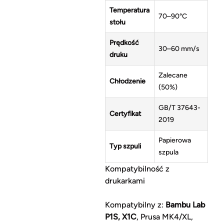
Temperatura
70–90°C
stołu
Prędkość
30–60 mm/s
druku
Zalecane
Chłodzenie
(50%)
GB/T 37643-
Certyfikat
2019
Papierowa
Typ szpuli
szpula
Kompatybilność z
drukarkami
Kompatybilny z:
Bambu Lab
P1S, X1C
, Prusa MK4/XL,