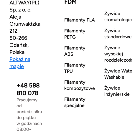
FDM
ALTWAY(PL)
Sp. z o. o.
Żywice
Aleja
stomatologi
Filamenty PLA
Grunwaldzka
212
Żywice
Filamenty
standardowe
PETG
80-266
Gdańsk,
Żywice
Filamenty
Polska
wysokiej
ABS
Pokaż na
rozdzielczoś
Filamenty
mapie
Żywice Wate
TPU
Washable
Filamenty
+48 588
Żywice
kompozytowe
810 078
inżynierskie
Filamenty
Pracujemy
specjalne
od
poniedziałku
do piątku
w godzinach
08:00-