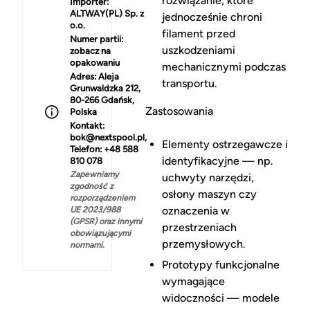
rozwiązanie, które
Importer:
ALTWAY(PL) Sp. z
jednocześnie chroni
o.o.
filament przed
Numer partii:
uszkodzeniami
zobacz na
opakowaniu
mechanicznymi podczas
Adres:
Aleja
transportu.
Grunwaldzka 212,
80-266 Gdańsk,
Zastosowania
Polska
Kontakt:
bok@nextspool.pl,
Elementy ostrzegawcze i
Telefon: +48 588
identyfikacyjne — np.
810 078
Zapewniamy
uchwyty narzędzi,
zgodność z
osłony maszyn czy
rozporządzeniem
oznaczenia w
UE 2023/988
(GPSR) oraz innymi
przestrzeniach
obowiązującymi
przemysłowych.
normami.
Prototypy funkcjonalne
wymagające
widoczności — modele