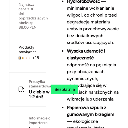
Hydrofobowość
—
Najniższa
minimalne wchłanianie
cena z 30
dni
wilgoci, co chroni przed
poprzedzających
degradacją materiału i
obniżkę:
88.00
PLN
ułatwia przechowywanie
bez dodatkowych
środków osuszających.
Produkty
Wysoka udarność i
powiązane
elastyczność
—
+15
odporność na pęknięcia
przy obciążeniach
dynamicznych,
Przesyłka
sprawdzająca się w
standardowa
Bezpłatnie
U ciebie w
częściach narażonych na
1-2 dni!
wibracje lub uderzenia.
Papierowa szpula z
gumowanym brzegiem
Informacje o
— ekologiczne
importerze