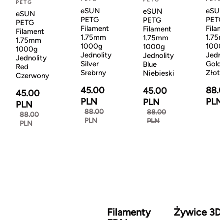
PETG
eSUN
eS
eSUN
eSUN
PETG
PET
PETG
PETG
Filament
Fila
Filament
Filament
1.75mm
1.7
1.75mm
1.75mm
1000g
100
1000g
1000g
Jednolity
Jedn
Jednolity
Jednolity
Silver
Gol
Blue
Red
Srebrny
Zło
Niebieski
Czerwony
45.00
88
45.00
45.00
PLN
PL
PLN
PLN
88.00
88.00
88.00
PLN
PLN
PLN
Filamenty
Żywice 3