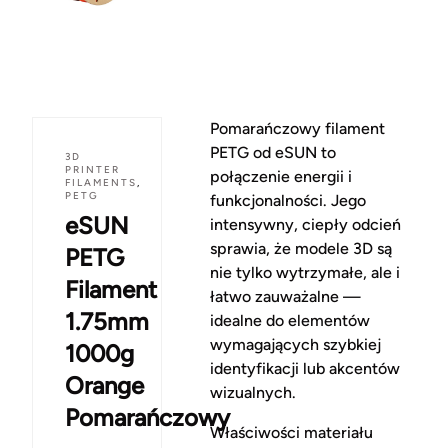
Pomarańczowy filament
PETG od eSUN to
3D
PRINTER
połączenie energii i
FILAMENTS
,
PETG
funkcjonalności. Jego
eSUN
intensywny, ciepły odcień
sprawia, że modele 3D są
PETG
nie tylko wytrzymałe, ale i
Filament
łatwo zauważalne —
1.75mm
idealne do elementów
wymagających szybkiej
1000g
identyfikacji lub akcentów
Orange
wizualnych.
Pomarańczowy
Właściwości materiału