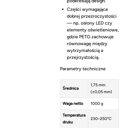
podkreślają design.
Części wymagające
dobrej przezroczystości
— np. osłony LED czy
elementy oświetleniowe,
gdzie PETG zachowuje
równowagę między
wytrzymałością a
przejrzystością.
Parametry techniczne
1,75 mm
Średnica
(±0,05 mm)
Waga netto
1000 g
Temperatura
230–250°C
druku