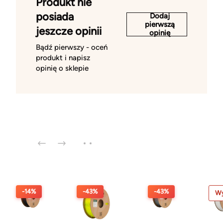
Produkt nie
posiada
Dodaj
pierwszą
jeszcze opinii
opinię
Bądź pierwszy - oceń
produkt i napisz
opinię o sklepie
-14%
-43%
-43%
Wy