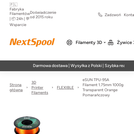
🇵🇱
Fabryka
Doświadczenie
Filamentów
Zadzwoń
Konta
od 2015 roku
| 📦 24h | 💬
Wsparcie
Filamenty 3D
Żywice 
Darmowa dostawa | Wysyłka z Polski | Szybka realizacja w 2
eSUN TPU-95A
3D
Strona
Filament 1.75mm 1000g
Printer
FLEXIBLE
główna
Transparent Orange
Filaments
Pomarańczowy