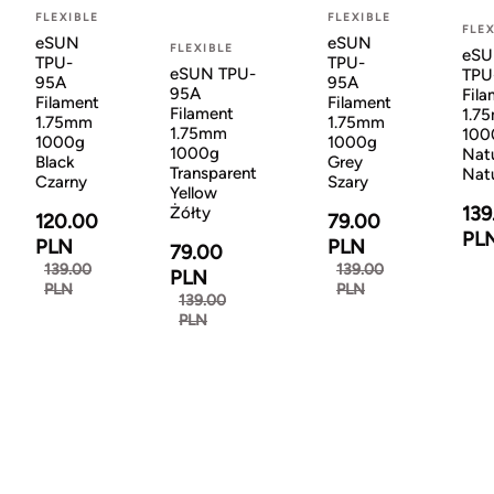
FLEXIBLE
FLEXIBLE
FLEX
eSUN
eSUN
FLEXIBLE
eS
TPU-
TPU-
eSUN TPU-
TPU
95A
95A
95A
Fila
Filament
Filament
Filament
1.7
1.75mm
1.75mm
1.75mm
100
1000g
1000g
1000g
Natu
Black
Grey
Transparent
Nat
Czarny
Szary
Yellow
139
Żółty
120.00
79.00
PL
PLN
PLN
79.00
139.00
139.00
PLN
PLN
PLN
139.00
PLN