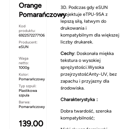
Orange
3D. Podczas gdy eSUN
Pomarańczowy
projektuje eTPU-95A z
lepszą siłą, łatwym do
Kod
drukowania i
produktu:
kompatybilnym dla większej
6922572277106
liczby drukarek.
Producent:
eSUN
Cechy
: Doskonała miękka
Waga
tekstura o wysokiej
netto:
sprężystości.Wysoka
1000g
przejrzystośćAnty-UV, bez
Kolor:
Pomarańczowy
zapachu i przyjazny dla
Typ szpuli:
środowiska.
Plastikowa
szpula
Charakterystyka：
Barwa:
Pomarańczowy
Dobra twardość, szeroka
kompatybilność;
139.00