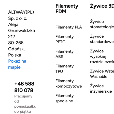
Filamenty
Żywice 3
FDM
ALTWAY(PL)
Sp. z o. o.
Żywice
Aleja
stomatologi
Filamenty PLA
Grunwaldzka
212
Żywice
Filamenty
standardowe
PETG
80-266
Gdańsk,
Żywice
Filamenty
Polska
wysokiej
ABS
Pokaż na
rozdzielczoś
Filamenty
mapie
Żywice Wate
TPU
Washable
Filamenty
+48 588
Żywice
kompozytowe
810 078
inżynierskie
Filamenty
Pracujemy
specjalne
od
poniedziałku
do piątku