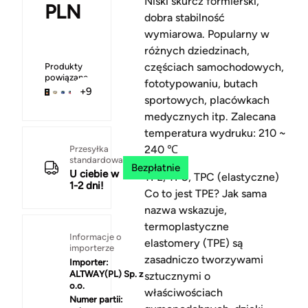
Niski skurcz formierski,
PLN
dobra stabilność
wymiarowa. Popularny w
różnych dziedzinach,
częściach samochodowych,
Produkty
powiązane
fototypowaniu, butach
+9
sportowych, placówkach
medycznych itp. Zalecana
temperatura wydruku: 210 ~
240 ℃
Przesyłka
standardowa
Bezpłatnie
U ciebie w
TPE, TPU, TPC (elastyczne)
1-2 dni!
Co to jest TPE? Jak sama
nazwa wskazuje,
termoplastyczne
Informacje o
elastomery (TPE) są
importerze
zasadniczo tworzywami
Importer:
ALTWAY(PL) Sp. z
sztucznymi o
o.o.
właściwościach
Numer partii: