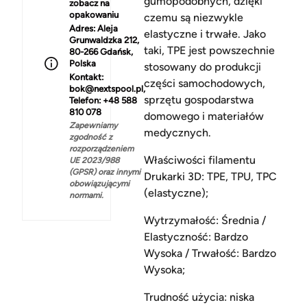
gumopodobnych, dzięki
zobacz na
opakowaniu
czemu są niezwykle
Adres:
Aleja
elastyczne i trwałe. Jako
Grunwaldzka 212,
taki, TPE jest powszechnie
80-266 Gdańsk,
Polska
stosowany do produkcji
Kontakt:
części samochodowych,
bok@nextspool.pl,
sprzętu gospodarstwa
Telefon: +48 588
810 078
domowego i materiałów
Zapewniamy
medycznych.
zgodność z
rozporządzeniem
Właściwości filamentu
UE 2023/988
(GPSR) oraz innymi
Drukarki 3D: TPE, TPU, TPC
obowiązującymi
(elastyczne);
normami.
Wytrzymałość: Średnia /
Elastyczność: Bardzo
Wysoka / Trwałość: Bardzo
Wysoka;
Trudność użycia: niska