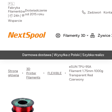
🇵🇱
Fabryka
Doświadczenie
Filamentów
Zadzwoń
Konta
od 2015 roku
| 📦 24h | 💬
Wsparcie
Filamenty 3D
Żywice 
Darmowa dostawa | Wysyłka z Polski | Szybka realizacja w 24h
eSUN TPU-95A
3D
Strona
Filament 1.75mm 1000g
Printer
FLEXIBLE
główna
Transparent Red
Filaments
Czerwony