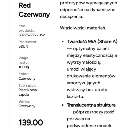
prototypów wymagających
Red
odporności na dynamiczne
Czerwony
obciążenia.
Kod
Właściwości materiału
produktu:
6922572277052
Twardość 95A (Shore A)
Producent:
eSUN
— optymalny balans
między elastycznością a
Waga
wytrzymałością,
netto:
1000g
umożliwiający
Kolor:
drukowanie elementów
Czerwony
amortyzujących
Typ szpuli:
wstrząsy bez utraty
Plastikowa
szpula
kształtu.
Barwa:
Translucentna struktura
Czerwony
— półprzezroczystość
pozwala na
139.00
podświetlenie modeli