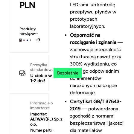
PLN
LED-ami lub kontrolę
przepływu płynów w
prototypach
laboratoryjnych.
Produkty
powiązane
Odporność na
+9
rozciąganie i zginanie
—
zachowuje integralność
strukturalną nawet przy
300% wydłużeniu, co
Przesyłka
standardowa
czyni go odpowiednim
Bezpłatnie
U ciebie w
do elementów
1-2 dni!
narażonych na częste
deformacje.
Certyfikat GB/T 37643-
Informacje o
importerze
2019
— potwierdzona
Importer:
zgodność z normami
ALTWAY(PL) Sp. z
bezpieczeństwa i jakości
o.o.
dla materiałów
Numer partii: