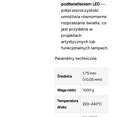
podświetleniem LED
—
półprzezroczystość
umożliwia równomierne
rozpraszanie światła, co
jest przydatne w
projektach
artystycznych lub
funkcjonalnych lampach.
Parametry techniczne
1,75 mm
Średnica
(±0,05 mm)
Waga netto
1000 g
Temperatura
220–240°C
druku