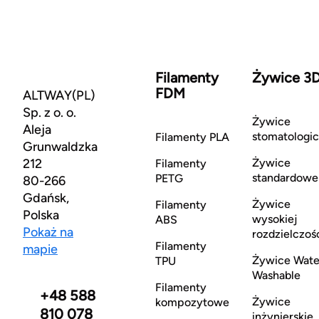
Filamenty
Żywice 3
FDM
ALTWAY(PL)
Sp. z o. o.
Żywice
Aleja
stomatologi
Filamenty PLA
Grunwaldzka
212
Żywice
Filamenty
standardowe
PETG
80-266
Gdańsk,
Żywice
Filamenty
Polska
wysokiej
ABS
Pokaż na
rozdzielczoś
Filamenty
mapie
Żywice Wate
TPU
Washable
Filamenty
+48 588
Żywice
kompozytowe
810 078
inżynierskie