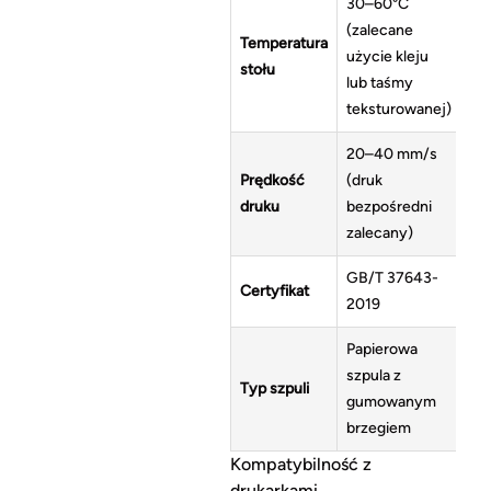
30–60°C
(zalecane
Temperatura
użycie kleju
stołu
lub taśmy
teksturowanej)
20–40 mm/s
Prędkość
(druk
druku
bezpośredni
zalecany)
GB/T 37643-
Certyfikat
2019
Papierowa
szpula z
Typ szpuli
gumowanym
brzegiem
Kompatybilność z
drukarkami