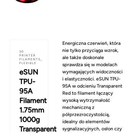
Energiczna czerwień, która
nie tylko przyciąga wzrok,
3D
PRINTER
ale także doskonale
FILAMENTS
,
FLEXIBLE
sprawdza się w modelach
eSUN
wymagających widoczności
i elastyczności. eSUN TPU-
TPU-
95A w odcieniu Transparent
95A
Red to filament łączący
Filament
wysoką wytrzymałość
mechaniczną z
1.75mm
półprzezroczystością,
1000g
idealny do elementów
Transparent
sygnalizacyjnych, osłon czy