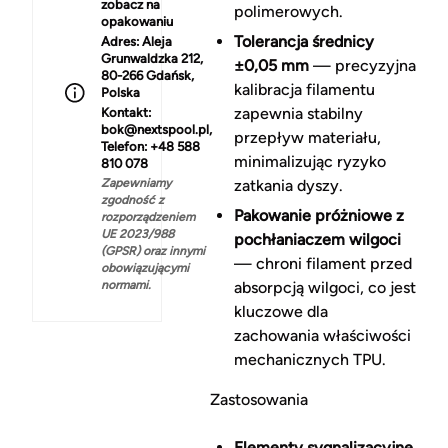
zobacz na
polimerowych.
opakowaniu
Tolerancja średnicy
Adres:
Aleja
Grunwaldzka 212,
±0,05 mm
— precyzyjna
80-266 Gdańsk,
kalibracja filamentu
Polska
zapewnia stabilny
Kontakt:
bok@nextspool.pl,
przepływ materiału,
Telefon: +48 588
minimalizując ryzyko
810 078
Zapewniamy
zatkania dyszy.
zgodność z
Pakowanie próżniowe z
rozporządzeniem
UE 2023/988
pochłaniaczem wilgoci
(GPSR) oraz innymi
— chroni filament przed
obowiązującymi
normami.
absorpcją wilgoci, co jest
kluczowe dla
zachowania właściwości
mechanicznych TPU.
Zastosowania
Elementy sygnalizacyjne