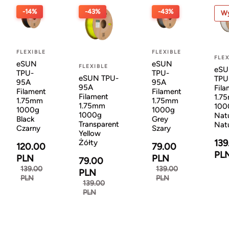
-14%
-43%
-43%
Wy
FLEXIBLE
FLEXIBLE
FLEX
eSUN
eSUN
FLEXIBLE
eS
TPU-
TPU-
eSUN TPU-
TPU
95A
95A
95A
Fila
Filament
Filament
Filament
1.7
1.75mm
1.75mm
1.75mm
100
1000g
1000g
1000g
Natu
Black
Grey
Transparent
Nat
Czarny
Szary
Yellow
139
Żółty
120.00
79.00
PL
PLN
PLN
79.00
139.00
139.00
PLN
PLN
PLN
139.00
PLN