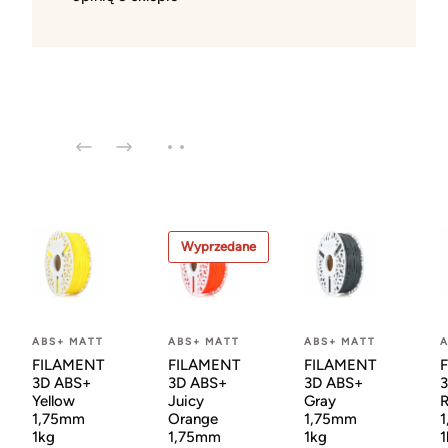
Wyprzedane
ABS+ MATT
ABS+ MATT
ABS+ MATT
A
FILAMENT
FILAMENT
FILAMENT
3D ABS+
3D ABS+
3D ABS+
Yellow
Juicy
Gray
1,75mm
Orange
1,75mm
1kg
1,75mm
1kg
1