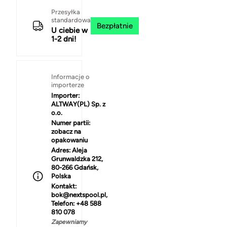
Przesyłka
standardowa
Bezpłatnie
U ciebie w
1-2 dni!
Informacje o
importerze
Importer:
ALTWAY(PL) Sp. z
o.o.
Numer partii:
zobacz na
opakowaniu
Adres:
Aleja
Grunwaldzka 212,
80-266 Gdańsk,
Polska
Kontakt:
bok@nextspool.pl,
Telefon: +48 588
810 078
Zapewniamy