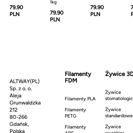
1kg
79.90
79.90
79.90
PLN
PLN
PLN
Filamenty
Żywice 3
FDM
ALTWAY(PL)
Sp. z o. o.
Żywice
Aleja
stomatologi
Filamenty PLA
Grunwaldzka
212
Żywice
Filamenty
standardowe
PETG
80-266
Gdańsk,
Żywice
Filamenty
Polska
wysokiej