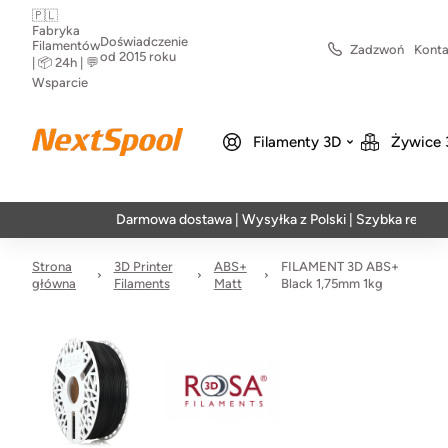
🇵🇱
Fabryka
Doświadczenie
Filamentów
Zadzwoń
Konta
od 2015 roku
| 📦 24h | 💬
Wsparcie
Filamenty 3D
Żywice 
Darmowa dostawa | Wysyłka z Polski | Szybka realizacja w
Strona
3D Printer
ABS+
FILAMENT 3D ABS+
główna
Filaments
Matt
Black 1,75mm 1kg