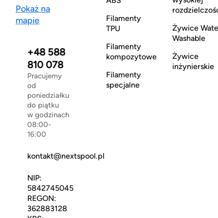
ABS
Pokaż na
rozdzielczoś
Filamenty
mapie
Żywice Wate
TPU
Washable
Filamenty
+48 588
Żywice
kompozytowe
810 078
inżynierskie
Filamenty
Pracujemy
specjalne
od
poniedziałku
do piątku
w godzinach
08:00-
16:00
kontakt@nextspool.pl
NIP:
5842745045
REGON:
362883128