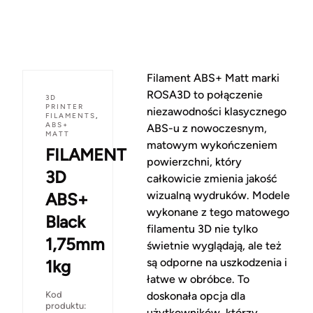
Filament ABS+ Matt marki
ROSA3D to połączenie
3D
PRINTER
niezawodności klasycznego
FILAMENTS
,
ABS+
ABS-u z nowoczesnym,
MATT
matowym wykończeniem
FILAMENT
powierzchni, który
3D
całkowicie zmienia jakość
wizualną wydruków. Modele
ABS+
wykonane z tego matowego
Black
filamentu 3D nie tylko
1,75mm
świetnie wyglądają, ale też
są odporne na uszkodzenia i
1kg
łatwe w obróbce. To
Kod
doskonała opcja dla
produktu:
użytkowników, którzy