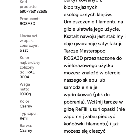
Kod
produktu:
bioprzyjaznych
5907753132635
ekologicznych klejów.
Producent:
Umieszczenie filamentu na
ROSA3D
gilzie ułatwia jego użycie.
Liczba szt.
Kształt nawoju jest stabilny i
w opak.
daje gwarancję satysfakcji.
zbiorczym:
6 szt
Tarcze Masterspool
Kolor
ROSA3D przeznaczone do
najbardziej
wielorazowego użytku
zbliżony
do::
RAL
możesz znaleźć w ofercie
9004
naszego sklepu lub
Waga
samodzielnie je
netto:
1000g
wydrukować (plik do
Kolor:
pobrania). Wciśnij tarcze w
Czarny
gilzę ReFill, usuń opaski (nie
Typ szpuli:
zapomnij zabezpieczyć
Refill
końcówki filamentu) i już
Barwa:
Czarny
możesz się cieszyć