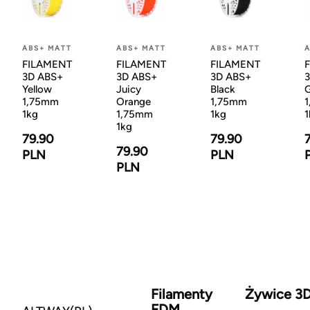
ABS+ MATT
ABS+ MATT
ABS+ MATT
A
FILAMENT
FILAMENT
FILAMENT
3D ABS+
3D ABS+
3D ABS+
Yellow
Juicy
Black
G
1,75mm
Orange
1,75mm
1kg
1,75mm
1kg
1
1kg
79.90
79.90
79.90
PLN
PLN
PLN
Filamenty
Żywice 3
FDM