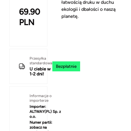
łatwością druku w duchu
ekologii i dbałości o naszą
69.90
planetę.
PLN
Przesyłka
standardowa
Bezpłatnie
U ciebie w
1-2 dni!
Informacje o
importerze
Importer:
ALTWAY(PL) Sp. z
o.o.
Numer partii:
zobacz na