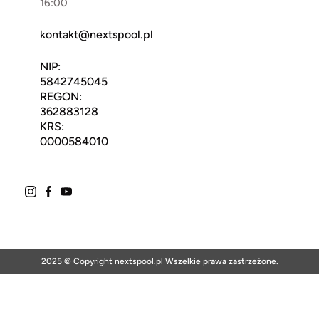
16:00
kontakt@nextspool.pl
NIP:
5842745045
REGON:
362883128
KRS:
0000584010