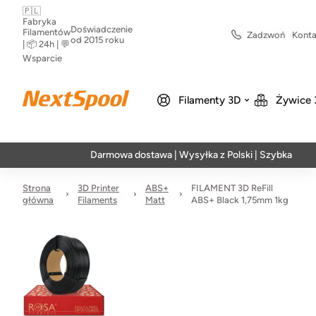
🇵🇱
Fabryka
Doświadczenie
Filamentów
Zadzwoń
Konta
od 2015 roku
| 📦 24h | 💬
Wsparcie
Filamenty 3D
Żywice 
Darmowa dostawa | Wysyłka z Polski | Szybka realizacja
Strona
3D Printer
ABS+
FILAMENT 3D ReFill
główna
Filaments
Matt
ABS+ Black 1,75mm 1kg