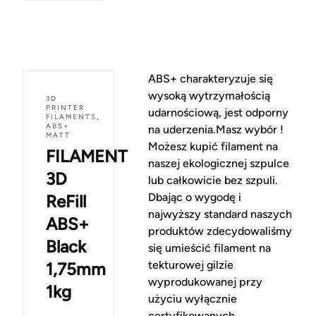
ABS+ charakteryzuje się
wysoką wytrzymałością
3D
PRINTER
udarnościową, jest odporny
FILAMENTS
,
ABS+
na uderzenia.Masz wybór !
MATT
Możesz kupić filament na
FILAMENT
naszej ekologicznej szpulce
3D
lub całkowicie bez szpuli.
Dbając o wygodę i
ReFill
najwyższy standard naszych
ABS+
produktów zdecydowaliśmy
Black
się umieścić filament na
tekturowej gilzie
1,75mm
wyprodukowanej przy
1kg
użyciu wyłącznie
certyfikowanych,