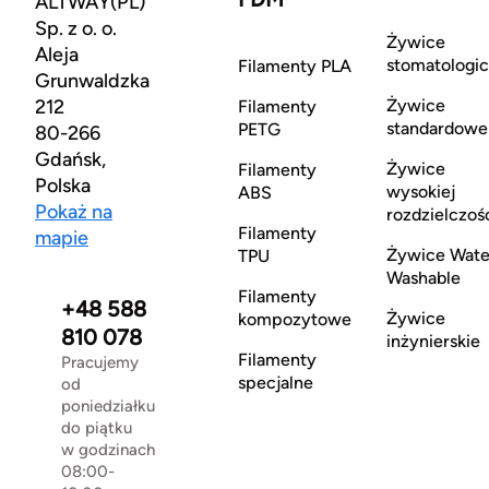
ALTWAY(PL)
Sp. z o. o.
Żywice
Aleja
stomatologi
Filamenty PLA
Grunwaldzka
212
Żywice
Filamenty
standardowe
PETG
80-266
Gdańsk,
Żywice
Filamenty
Polska
wysokiej
ABS
Pokaż na
rozdzielczoś
Filamenty
mapie
Żywice Wate
TPU
Washable
Filamenty
+48 588
Żywice
kompozytowe
810 078
inżynierskie
Filamenty
Pracujemy
specjalne
od
poniedziałku
do piątku
w godzinach
08:00-