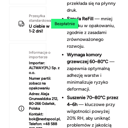
przekłada się na płynny
druk.
Przesyłka
Szpula ReFill
— mniej
standardowa
Bezpłatnie
plastiku w opakowaniu,
U ciebie w
1-2 dni!
zgodnie z zasadami
zrównoważonego
rozwoju.
Informacje o
Wymaga komory
importerze
grzewczej 60–80°C
—
Importer:
ALTWAY(PL) Sp. z
zapewnia optymalną
o.o.
adhezję warstw i
Numer partii:
minimalizuje ryzyko
zobacz na
opakowaniu
deformacji.
Adres:
Aleja
Suszenie 70–80°C przez
Grunwaldzka 212,
80-266 Gdańsk,
4–6h
— kluczowe przy
Polska
wilgotności powyżej
Kontakt:
20% RH, aby uniknąć
bok@nextspool.pl,
Telefon: +48 588
problemów z jakością