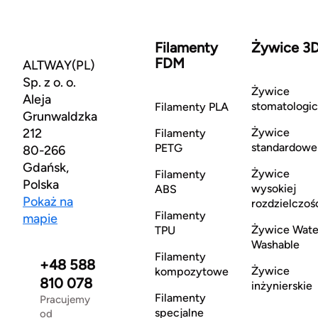
Filamenty
Żywice 3
FDM
ALTWAY(PL)
Sp. z o. o.
Żywice
Aleja
stomatologi
Filamenty PLA
Grunwaldzka
212
Żywice
Filamenty
standardowe
PETG
80-266
Gdańsk,
Żywice
Filamenty
Polska
wysokiej
ABS
Pokaż na
rozdzielczoś
Filamenty
mapie
Żywice Wate
TPU
Washable
Filamenty
+48 588
Żywice
kompozytowe
810 078
inżynierskie
Filamenty
Pracujemy
specjalne
od