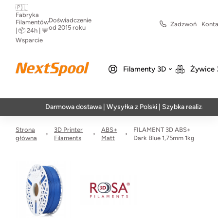
🇵🇱
Fabryka
Doświadczenie
Filamentów
Zadzwoń
Konta
od 2015 roku
| 📦 24h | 💬
Wsparcie
Filamenty 3D
Żywice 
Darmowa dostawa | Wysyłka z Polski | Szybka realizacja w 24h
Strona
3D Printer
ABS+
FILAMENT 3D ABS+
główna
Filaments
Matt
Dark Blue 1,75mm 1kg