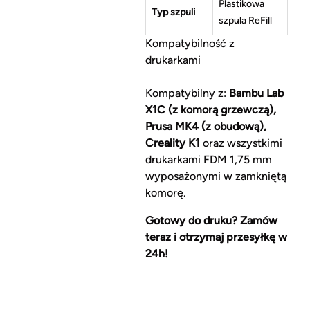
Plastikowa
Typ szpuli
szpula ReFill
Kompatybilność z
drukarkami
Kompatybilny z:
Bambu Lab
X1C (z komorą grzewczą),
Prusa MK4 (z obudową),
Creality K1
oraz wszystkimi
drukarkami FDM 1,75 mm
wyposażonymi w zamkniętą
komorę.
Gotowy do druku? Zamów
teraz i otrzymaj przesyłkę w
24h!