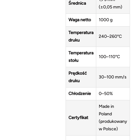
Średnica
(±0,05 mm)
Waga netto
1000 g
Temperatura
240–260°C
druku
Temperatura
100–110°C
stołu
Prędkość
30–100 mm/s
druku
Chłodzenie
0–50%
Made in
Poland
Certyfikat
(produkowany
w Polsce)