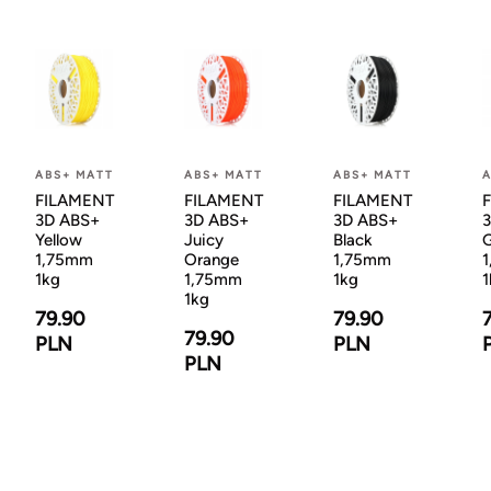
ABS+ MATT
ABS+ MATT
ABS+ MATT
A
FILAMENT
FILAMENT
FILAMENT
3D ABS+
3D ABS+
3D ABS+
Yellow
Juicy
Black
G
1,75mm
Orange
1,75mm
1kg
1,75mm
1kg
1
1kg
79.90
79.90
79.90
PLN
PLN
PLN