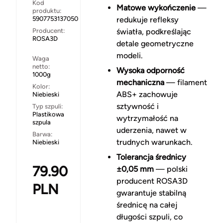
Kod
Matowe wykończenie
—
produktu:
5907753137050
redukuje refleksy
Producent:
światła, podkreślając
ROSA3D
detale geometryczne
modeli.
Waga
netto:
Wysoka odporność
1000g
mechaniczna
— filament
Kolor:
ABS+ zachowuje
Niebieski
sztywność i
Typ szpuli:
Plastikowa
wytrzymałość na
szpula
uderzenia, nawet w
Barwa:
trudnych warunkach.
Niebieski
Tolerancja średnicy
79.90
±0,05 mm
— polski
producent ROSA3D
PLN
gwarantuje stabilną
średnicę na całej
długości szpuli, co