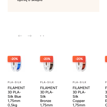
-20%
-20%
-20%
PLA-SILK
PLA-SILK
PLA-SILK
P
FILAMENT
FILAMENT
FILAMENT
3D PLA-
3D PLA-
3D PLA-
3
Silk Blue
Silk
Silk
S
1,75mm
Bronze
Copper
E
0,5kg
1,75mm
1,75mm
G