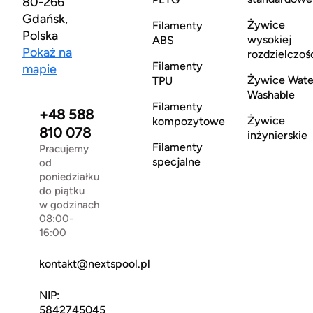
80-266
Gdańsk,
Żywice
Filamenty
Polska
wysokiej
ABS
Pokaż na
rozdzielczoś
Filamenty
mapie
Żywice Wate
TPU
Washable
Filamenty
+48 588
Żywice
kompozytowe
810 078
inżynierskie
Filamenty
Pracujemy
specjalne
od
poniedziałku
do piątku
w godzinach
08:00-
16:00
kontakt@nextspool.pl
NIP:
5842745045