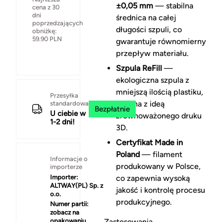
±0,05 mm
— stabilna
cena z 30
dni
średnica na całej
poprzedzających
długości szpuli, co
obniżkę:
59.90
PLN
gwarantuje równomierny
przepływ materiału.
Szpula ReFill
—
ekologiczna szpula z
mniejszą ilością plastiku,
Przesyłka
zgodna z ideą
standardowa
Bezpłatnie
U ciebie w
zrównoważonego druku
1-2 dni!
3D.
Certyfikat Made in
Poland
— filament
Informacje o
produkowany w Polsce,
importerze
Importer:
co zapewnia wysoką
ALTWAY(PL) Sp. z
jakość i kontrolę procesu
o.o.
produkcyjnego.
Numer partii:
zobacz na
opakowaniu
Zastosowania