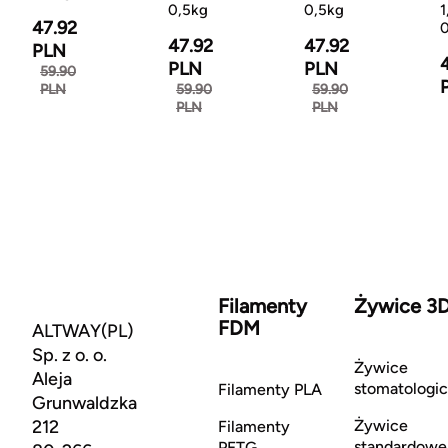
0,5kg
0,5kg
47.92
0
47.92
47.92
PLN
PLN
PLN
59.90
PLN
59.90
59.90
PLN
PLN
Filamenty
Żywice 3
FDM
ALTWAY(PL)
Sp. z o. o.
Żywice
Aleja
stomatologi
Filamenty PLA
Grunwaldzka
212
Żywice
Filamenty
standardowe
PETG