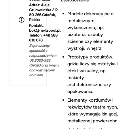
Adres:
Aleja
Grunwaldzka 212,
Modele dekoracyjne o
80-266 Gdańsk,
Polska
metalicznym
Kontakt:
wykończeniu, np.
bok@nextspool.pl,
biżuteria, ozdoby
Telefon: +48 588
810 078
ścienne czy elementy
Zapewniamy
wystroju wnętrz.
zgodność z
rozporządzeniem
Prototypy produktów,
UE 2023/988
gdzie liczy się estetyka i
(GPSR) oraz innymi
efekt wizualny, np.
obowiązującymi
normami.
makiety
architektoniczne czy
opakowania.
Elementy kostiumów i
rekwizytów teatralnych,
które wymagają lśniącej,
metalicznej powierzchni.