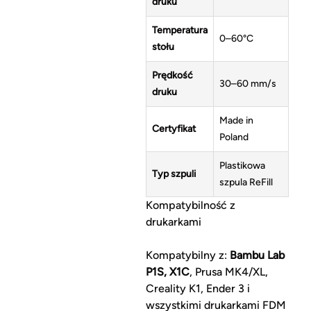
druku
Temperatura
0–60°C
stołu
Prędkość
30–60 mm/s
druku
Made in
Certyfikat
Poland
Plastikowa
Typ szpuli
szpula ReFill
Kompatybilność z
drukarkami
Kompatybilny z:
Bambu Lab
P1S, X1C
, Prusa MK4/XL,
Creality K1, Ender 3 i
wszystkimi drukarkami FDM