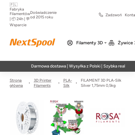
🇵🇱
Fabryka
Doświadczenie
Filamentów
Zadzwoń
Konta
od 2015 roku
| 📦 24h | 💬
Wsparcie
Filamenty 3D
Żywice 
Darmowa dostawa | Wysyłka z Polski | Szybka realizacja w 24h
Strona
3D Printer
PLA-
FILAMENT 3D PLA-Silk
główna
Filaments
Silk
Silver 1,75mm 0,5kg