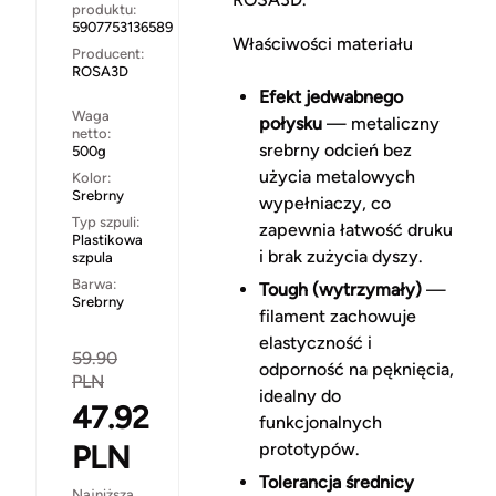
produktu:
5907753136589
Właściwości materiału
Producent:
ROSA3D
Efekt jedwabnego
Waga
połysku
— metaliczny
netto:
srebrny odcień bez
500g
użycia metalowych
Kolor:
Srebrny
wypełniaczy, co
Typ szpuli:
zapewnia łatwość druku
Plastikowa
i brak zużycia dyszy.
szpula
Barwa:
Tough (wytrzymały)
—
Srebrny
filament zachowuje
elastyczność i
59.90
odporność na pęknięcia,
PLN
idealny do
47.92
funkcjonalnych
PLN
prototypów.
Tolerancja średnicy
Najniższa