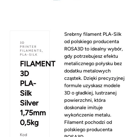
Srebrny filament PLA-Silk
od polskiego producenta
3D
PRINTER
ROSA3D to idealny wybór,
FILAMENTS
,
PLA-SILK
gdy potrzebujesz efektu
FILAMENT
metalicznego połysku bez
dodatku metalowych
3D
cząstek. Dzięki precyzyjnej
PLA-
formule uzyskasz modele
Silk
3D o gładkiej, lustrzanej
powierzchni, która
Silver
doskonale imituje
1,75mm
wykończenie metalu.
0,5kg
Filament pochodzi od
polskiego producenta
Kod
ROSA3D.