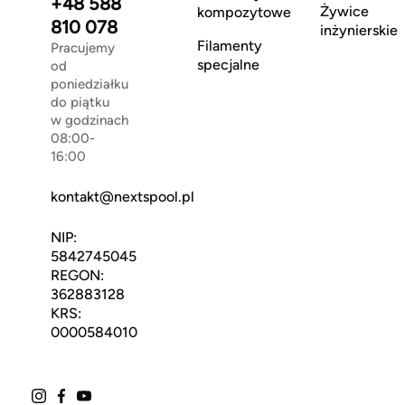
+48 588
Żywice
kompozytowe
810 078
inżynierskie
Filamenty
Pracujemy
specjalne
od
poniedziałku
do piątku
w godzinach
08:00-
16:00
kontakt@nextspool.pl
NIP:
5842745045
REGON:
362883128
KRS:
0000584010