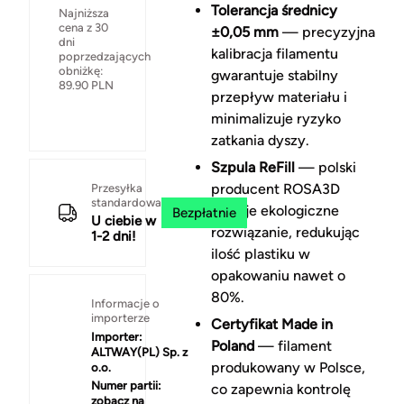
Tolerancja średnicy
Najniższa
cena z 30
±0,05 mm
— precyzyjna
dni
kalibracja filamentu
poprzedzających
obniżkę:
gwarantuje stabilny
89.90
PLN
przepływ materiału i
minimalizuje ryzyko
zatkania dyszy.
Szpula ReFill
— polski
producent ROSA3D
Przesyłka
standardowa
stosuje ekologiczne
Bezpłatnie
U ciebie w
rozwiązanie, redukując
1-2 dni!
ilość plastiku w
opakowaniu nawet o
80%.
Informacje o
importerze
Certyfikat Made in
Importer:
Poland
— filament
ALTWAY(PL) Sp. z
produkowany w Polsce,
o.o.
Numer partii:
co zapewnia kontrolę
zobacz na