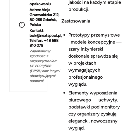
jakości na każdym etapie
opakowaniu
produkcji.
Adres:
Aleja
Grunwaldzka 212,
80-266 Gdańsk,
Zastosowania
Polska
Kontakt:
Prototypy przemysłowe
bok@nextspool.pl,
Telefon: +48 588
i modele koncepcyjne —
810 078
szary inżynierski
Zapewniamy
doskonale sprawdza się
zgodność z
rozporządzeniem
w projektach
UE 2023/988
wymagających
(GPSR) oraz innymi
obowiązującymi
profesjonalnego
normami.
wyglądu.
Elementy wyposażenia
biurowego — uchwyty,
podstawki pod monitory
czy organizery zyskują
elegancki, nowoczesny
wygląd.