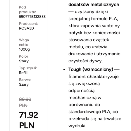
dodatków metalicznych
Kod
— uzyskany dzięki
produktu:
5907753132833
specjalnej formule PLA,
Producent:
która zapewnia subtelny
ROSA3D
połysk bez konieczności
stosowania cząstek
Waga
netto:
metalu, co ułatwia
1000g
drukowanie i utrzymanie
Kolor:
czystości dyszy.
Szary
Typ szpuli:
Tough (wzmocniony)
—
Refill
filament charakteryzuje
Barwa:
się zwiększoną
Szary
odpornością
mechaniczną w
89.90
porównaniu do
PLN
standardowego PLA, co
71.92
przekłada się na trwalsze
PLN
wydruki.