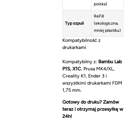
polska)
ReFill
Typ szpuli
(ekologiczna,
mniej plastiku)
Kompatybilność z
drukarkami
Kompatybilny z:
Bambu Lab
P1S, X1C
, Prusa MK4/XL,
Creality K1, Ender 3 i
wszystkimi drukarkami FDM
1,75 mm.
Gotowy do druku? Zamów
teraz i otrzymaj przesyłkę w
24h!