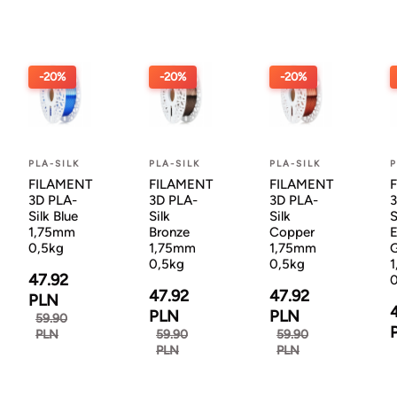
-20%
-20%
-20%
PLA-SILK
PLA-SILK
PLA-SILK
P
FILAMENT
FILAMENT
FILAMENT
3D PLA-
3D PLA-
3D PLA-
3
Silk Blue
Silk
Silk
S
1,75mm
Bronze
Copper
E
0,5kg
1,75mm
1,75mm
G
0,5kg
0,5kg
47.92
0
47.92
47.92
PLN
PLN
PLN
59.90
PLN
59.90
59.90
PLN
PLN