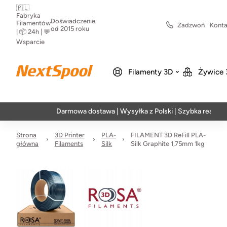
🇵🇱
Fabryka
Doświadczenie
Filamentów
Zadzwoń
Konta
od 2015 roku
| 📦 24h | 💬
Wsparcie
Filamenty 3D
Żywice 
Darmowa dostawa | Wysyłka z Polski | Szybka realizacja w 24
Strona
3D Printer
PLA-
FILAMENT 3D ReFill PLA-
główna
Filaments
Silk
Silk Graphite 1,75mm 1kg