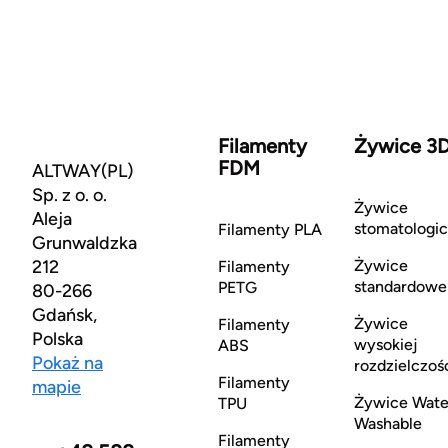
Filamenty
Żywice 3
FDM
ALTWAY(PL)
Sp. z o. o.
Żywice
Aleja
stomatologi
Filamenty PLA
Grunwaldzka
212
Żywice
Filamenty
standardowe
PETG
80-266
Gdańsk,
Żywice
Filamenty
Polska
wysokiej
ABS
Pokaż na
rozdzielczoś
Filamenty
mapie
Żywice Wate
TPU
Washable
Filamenty