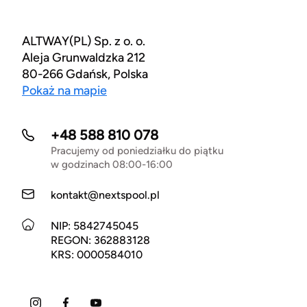
ALTWAY(PL) Sp. z o. o.
Aleja Grunwaldzka 212
80-266 Gdańsk, Polska
Pokaż na mapie
+48 588 810 078
Pracujemy od poniedziałku do piątku
w godzinach 08:00-16:00
kontakt@nextspool.pl
NIP: 5842745045
REGON: 362883128
KRS: 0000584010