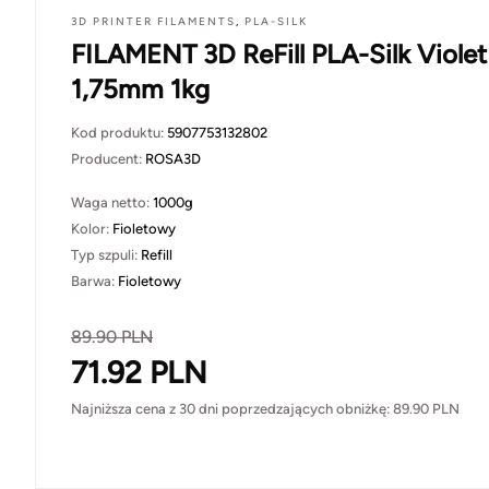
3D PRINTER FILAMENTS
,
PLA-SILK
FILAMENT 3D ReFill PLA-Silk Violet
1,75mm 1kg
Kod produktu:
5907753132802
Producent:
ROSA3D
Waga netto:
1000g
Kolor:
Fioletowy
Typ szpuli:
Refill
Barwa:
Fioletowy
89.90
PLN
71.92
PLN
Najniższa cena z 30 dni poprzedzających obniżkę:
89.90
PLN