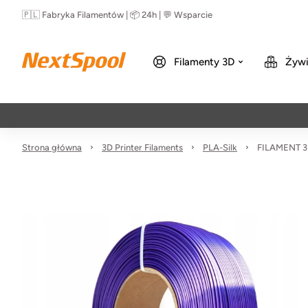
🇵🇱 Fabryka Filamentów | 📦 24h | 💬 Wsparcie
Filamenty 3D
Żywi
Strona główna
3D Printer Filaments
PLA-Silk
FILAMENT 3D 