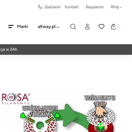
Blog→
Zadzwoń
Kontakt
Regulamin
Marki
altway.pl→
 24h