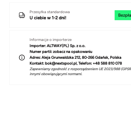
Przesyłka standardowa
Bezpła
U ciebie w 1-2 dni!
Informacje o importerze
Importer:
ALTWAY(PL) Sp. z o.o.
Numer partii:
zobacz na opakowaniu
Adres:
Aleja Grunwaldzka 212, 80-266 Gdańsk, Polska
Kontakt:
bok@nextspool.pl, Telefon: +48 588 810 078
Zapewniamy zgodność z rozporządzeniem UE 2023/988 (GPSR)
innymi obowiązującymi normami.