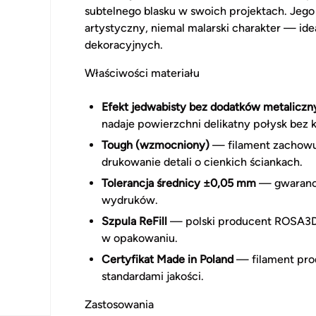
subtelnego blasku w swoich projektach. Jego
artystyczny, niemal malarski charakter — i
dekoracyjnych.
Właściwości materiału
Efekt jedwabisty bez dodatków metaliczn
nadaje powierzchni delikatny połysk bez 
Tough (wzmocniony)
— filament zachowuj
drukowanie detali o cienkich ściankach.
Tolerancja średnicy ±0,05 mm
— gwarancj
wydruków.
Szpula ReFill
— polski producent ROSA3D s
w opakowaniu.
Certyfikat Made in Poland
— filament pro
standardami jakości.
Zastosowania