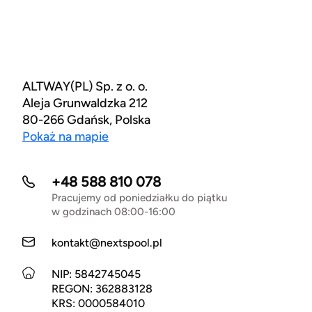
ALTWAY(PL) Sp. z o. o.
Aleja Grunwaldzka 212
80-266 Gdańsk, Polska
Pokaż na mapie
+48 588 810 078
Pracujemy od poniedziałku do piątku
w godzinach 08:00-16:00
kontakt@nextspool.pl
NIP: 5842745045
REGON: 362883128
KRS: 0000584010