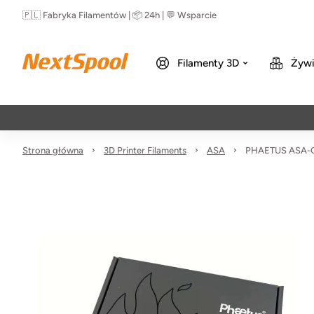
🇵🇱 Fabryka Filamentów | 📦 24h | 💬 Wsparcie
Filamenty 3D
Żywi
Strona główna
3D Printer Filaments
ASA
PHAETUS ASA-GF