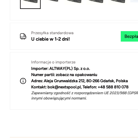
Przesyłka standardowa
Bezpła
U ciebie w 1-2 dni!
Informacje o importerze
Importer:
ALTWAY(PL) Sp. z o.o.
Numer partii:
zobacz na opakowaniu
Adres:
Aleja Grunwaldzka 212, 80-266 Gdańsk, Polska
Kontakt:
bok@nextspool.pl, Telefon: +48 588 810 078
Zapewniamy zgodność z rozporządzeniem UE 2023/988 (GPSR)
innymi obowiązującymi normami.