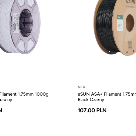
ASA
ilament 1.75mm 1000g
eSUN ASA+ Filament 1.75
uralny
Black Czarny
N
107.00 PLN