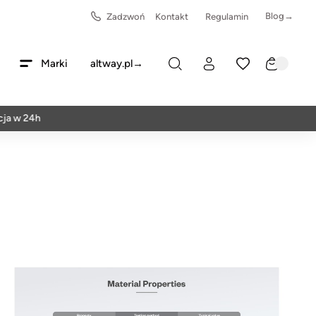
Blog→
Zadzwoń
Kontakt
Regulamin
Marki
altway.pl→
 24h