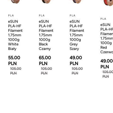
PLA
PLA
PLA
PLA
eSUN
eSUN
eSUN
eSUN
PLA-HF
PLA-HF
PLA-HF
PLA-H
Filament
Filament
Filament
Filame
1.75mm
1.75mm
1.75mm
1.75m
1000g
1000g
1000g
1000g
White
Black
Grey
Red
Biały
Czarny
Szary
Czerw
55.00
65.00
49.00
49.00
PLN
PLN
PLN
PLN
105.00
105.00
105.00
105.0
PLN
PLN
PLN
PLN