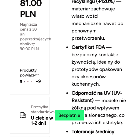
81.00
recyklingu (+120%)
—
materiał zachowuje
PLN
właściwości
mechaniczne nawet po
Najniższa
cena z 30
ponownym
dni
przetworzeniu.
poprzedzających
obniżkę:
Certyfikat FDA
—
90.00
PLN
bezpieczny kontakt z
żywnością, idealny do
prototypów opakowań
Produkty
powiązane
czy akcesoriów
+9
kuchennych.
Odporność na UV (UV-
Resistant)
— modele nie
Przesyłka
żółkną pod wpływem
standardowa
światła słonecznego, co
Bezpłatnie
U ciebie w
przedłuża ich estetykę.
1-2 dni!
Tolerancja średnicy