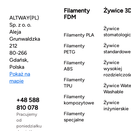
Filamenty
Żywice 3
FDM
ALTWAY(PL)
Sp. z o. o.
Żywice
Aleja
stomatologi
Filamenty PLA
Grunwaldzka
212
Żywice
Filamenty
standardowe
PETG
80-266
Gdańsk,
Żywice
Filamenty
Polska
wysokiej
ABS
Pokaż na
rozdzielczoś
Filamenty
mapie
Żywice Wate
TPU
Washable
Filamenty
+48 588
Żywice
kompozytowe
810 078
inżynierskie
Filamenty
Pracujemy
specjalne
od
poniedziałku