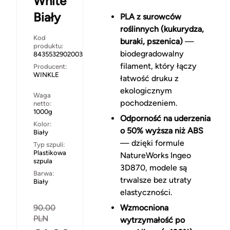
White
Biały
PLA z surowców
roślinnych (kukurydza,
Kod
buraki, pszenica)
—
produktu:
biodegradowalny
8435532902003
filament, który łączy
Producent:
WINKLE
łatwość druku z
ekologicznym
Waga
pochodzeniem.
netto:
1000g
Odporność na uderzenia
Kolor:
o 50% wyższa niż ABS
Biały
— dzięki formule
Typ szpuli:
Plastikowa
NatureWorks Ingeo
szpula
3D870, modele są
Barwa:
trwalsze bez utraty
Biały
elastyczności.
90.00
Wzmocniona
PLN
wytrzymałość po