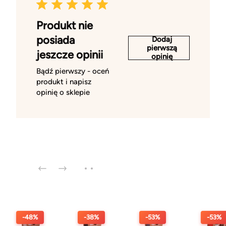
Produkt nie
posiada
Dodaj
pierwszą
jeszcze opinii
opinię
Bądź pierwszy - oceń
produkt i napisz
opinię o sklepie
-48%
-38%
-53%
-53%