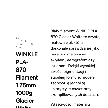
Biały filament WINKLE PLA-
870 Glacier White to czysta,
3D
PRINTER
matowa biel, która
FILAMENTS
,
PLA
doskonale sprawdza się jako
WINKLE
baza pod malowanie
akrylami, aerografem czy
PLA-
lakierami. Dzięki wysokiej
870
jakości pigmentacji i
Filament
stabilnej formule, modele
zachowują jednolitą
1.75mm
kolorystykę nawet przy
1000g
skomplikowanych detalach.
Glacier
Właściwości materiału