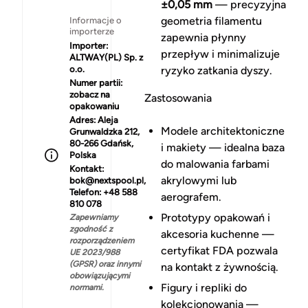
±0,05 mm
— precyzyjna
geometria filamentu
Informacje o
importerze
zapewnia płynny
Importer:
przepływ i minimalizuje
ALTWAY(PL) Sp. z
o.o.
ryzyko zatkania dyszy.
Numer partii:
zobacz na
Zastosowania
opakowaniu
Adres:
Aleja
Modele architektoniczne
Grunwaldzka 212,
80-266 Gdańsk,
i makiety — idealna baza
Polska
do malowania farbami
Kontakt:
akrylowymi lub
bok@nextspool.pl,
Telefon: +48 588
aerografem.
810 078
Prototypy opakowań i
Zapewniamy
zgodność z
akcesoria kuchenne —
rozporządzeniem
certyfikat FDA pozwala
UE 2023/988
(GPSR) oraz innymi
na kontakt z żywnością.
obowiązującymi
Figury i repliki do
normami.
kolekcjonowania —