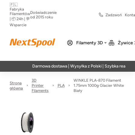
🇵🇱
Fabryka
Doświadczenie
Filamentów
Zadzwoń
Konta
od 2015 roku
| 📦 24h | 💬
Wsparcie
Filamenty 3D
Żywice 
Darmowa dostawa | Wysyłka z Polski | Szybka realizacja w 24
3D
WINKLE PLA-870 Filament
Strona
Printer
PLA
1.75mm 1000g Glacier White
główna
Filaments
Biały