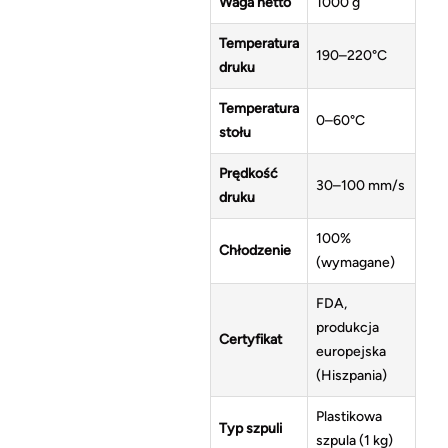
Waga netto
1000 g
Temperatura
190–220°C
druku
Temperatura
0–60°C
stołu
Prędkość
30–100 mm/s
druku
100%
Chłodzenie
(wymagane)
FDA,
produkcja
Certyfikat
europejska
(Hiszpania)
Plastikowa
Typ szpuli
szpula (1 kg)