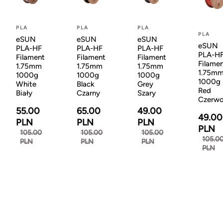
PLA
PLA
PLA
PLA
eSUN
eSUN
eSUN
eSUN
PLA-HF
PLA-HF
PLA-HF
PLA-H
Filament
Filament
Filament
Filame
1.75mm
1.75mm
1.75mm
1.75m
1000g
1000g
1000g
1000g
White
Black
Grey
Red
Biały
Czarny
Szary
Czerw
55.00
65.00
49.00
49.00
PLN
PLN
PLN
PLN
105.00
105.00
105.00
105.0
PLN
PLN
PLN
PLN