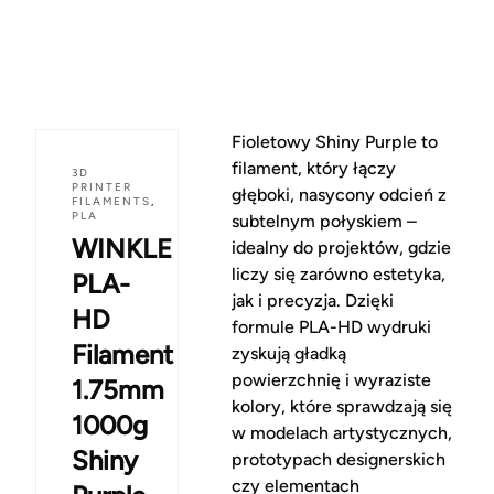
Fioletowy Shiny Purple to
filament, który łączy
3D
PRINTER
głęboki, nasycony odcień z
FILAMENTS
,
PLA
subtelnym połyskiem –
WINKLE
idealny do projektów, gdzie
liczy się zarówno estetyka,
PLA-
jak i precyzja. Dzięki
HD
formule PLA-HD wydruki
Filament
zyskują gładką
powierzchnię i wyraziste
1.75mm
kolory, które sprawdzają się
1000g
w modelach artystycznych,
Shiny
prototypach designerskich
czy elementach