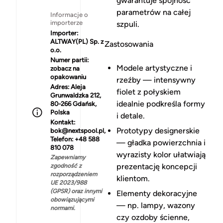
gwarantuje spójność
parametrów na całej
Informacje o
importerze
szpuli.
Importer:
ALTWAY(PL) Sp. z
Zastosowania
o.o.
Numer partii:
Modele artystyczne i
zobacz na
opakowaniu
rzeźby — intensywny
Adres:
Aleja
fiolet z połyskiem
Grunwaldzka 212,
idealnie podkreśla formy
80-266 Gdańsk,
Polska
i detale.
Kontakt:
Prototypy designerskie
bok@nextspool.pl,
Telefon: +48 588
— gładka powierzchnia i
810 078
wyrazisty kolor ułatwiają
Zapewniamy
prezentację koncepcji
zgodność z
rozporządzeniem
klientom.
UE 2023/988
(GPSR) oraz innymi
Elementy dekoracyjne
obowiązującymi
— np. lampy, wazony
normami.
czy ozdoby ścienne,