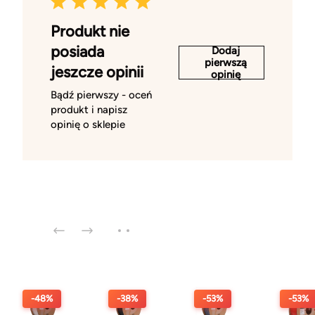
Produkt nie
posiada
Dodaj
pierwszą
jeszcze opinii
opinię
Bądź pierwszy - oceń
produkt i napisz
opinię o sklepie
-48%
-38%
-53%
-53%