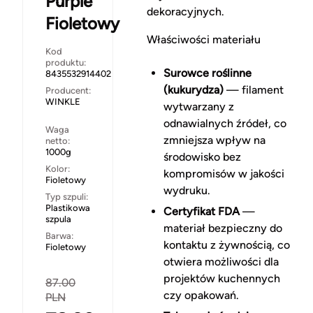
Purple
dekoracyjnych.
Fioletowy
Właściwości materiału
Kod
produktu:
Surowce roślinne
8435532914402
(kukurydza)
— filament
Producent:
WINKLE
wytwarzany z
odnawialnych źródeł, co
Waga
zmniejsza wpływ na
netto:
1000g
środowisko bez
Kolor:
kompromisów w jakości
Fioletowy
wydruku.
Typ szpuli:
Plastikowa
Certyfikat FDA
—
szpula
materiał bezpieczny do
Barwa:
kontaktu z żywnością, co
Fioletowy
otwiera możliwości dla
projektów kuchennych
87.00
czy opakowań.
PLN