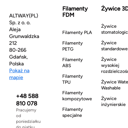
Filamenty
Żywice 3
FDM
ALTWAY(PL)
Sp. z o. o.
Żywice
Aleja
stomatologi
Filamenty PLA
Grunwaldzka
212
Żywice
Filamenty
standardowe
PETG
80-266
Gdańsk,
Żywice
Filamenty
Polska
wysokiej
ABS
Pokaż na
rozdzielczoś
Filamenty
mapie
Żywice Wate
TPU
Washable
Filamenty
+48 588
Żywice
kompozytowe
810 078
inżynierskie
Filamenty
Pracujemy
specjalne
od
poniedziałku
do piątku