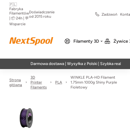
🇵🇱
Fabryka
Doświadczenie
Filamentów
Zadzwoń
Konta
od 2015 roku
| 📦 24h | 💬
Wsparcie
Filamenty 3D
Żywice 
Darmowa dostawa | Wysyłka z Polski | Szybka realizacja w 24
3D
WINKLE PLA-HD Filament
Strona
Printer
PLA
1.75mm 1000g Shiny Purple
główna
Filaments
Fioletowy