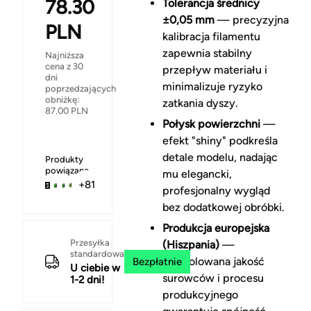
78.30
Tolerancja średnicy
±0,05 mm
— precyzyjna
PLN
kalibracja filamentu
zapewnia stabilny
Najniższa
cena z 30
przepływ materiału i
dni
minimalizuje ryzyko
poprzedzających
obniżkę:
zatkania dyszy.
87.00
PLN
Połysk powierzchni
—
efekt "shiny" podkreśla
detale modelu, nadając
Produkty
powiązane
mu elegancki,
+81
profesjonalny wygląd
bez dodatkowej obróbki.
Produkcja europejska
Przesyłka
(Hiszpania)
—
standardowa
kontrolowana jakość
Bezpłatnie
U ciebie w
surowców i procesu
1-2 dni!
produkcyjnego