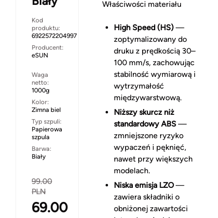
Biały
Właściwości materiału
Kod
High Speed (HS)
—
produktu:
6922572204997
zoptymalizowany do
Producent:
druku z prędkością 30–
eSUN
100 mm/s, zachowując
stabilność wymiarową i
Waga
netto:
wytrzymałość
1000g
międzywarstwową.
Kolor:
Zimna biel
Niższy skurcz niż
Typ szpuli:
standardowy ABS
—
Papierowa
zmniejszone ryzyko
szpula
wypaczeń i pęknięć,
Barwa:
Biały
nawet przy większych
modelach.
99.00
Niska emisja LZO
—
PLN
zawiera składniki o
69.00
obniżonej zawartości