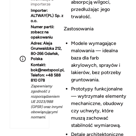
absorpcją wilgoci,
importerze
przedłużając jego
Importer:
ALTWAY(PL) Sp. z
trwałość.
o.o.
Numer partii:
Zastosowania
zobacz na
opakowaniu
Modele wymagające
Adres:
Aleja
Grunwaldzka 212,
malowania — idealna
80-266 Gdańsk,
baza dla farb
Polska
akrylowych, sprayów i
Kontakt:
bok@nextspool.pl,
lakierów, bez potrzeby
Telefon: +48 588
gruntowania.
810 078
Zapewniamy
Prototypy funkcjonalne
zgodność z
— wytrzymałe elementy
rozporządzeniem
UE 2023/988
mechaniczne, obudowy
(GPSR) oraz innymi
czy uchwyty, które
obowiązującymi
normami.
muszą zachować
stabilność wymiarową.
Detale architektoniczne