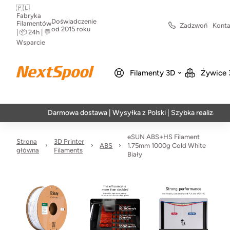
🇵🇱
Fabryka
Doświadczenie
Filamentów
Zadzwoń
Konta
od 2015 roku
| 📦 24h | 💬
Wsparcie
Filamenty 3D
Żywice 
Darmowa dostawa | Wysyłka z Polski | Szybka realizacja w 24h
eSUN ABS+HS Filament
Strona
3D Printer
ABS
1.75mm 1000g Cold White
główna
Filaments
Biały