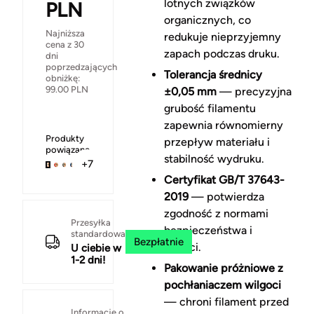
lotnych związków
PLN
organicznych, co
Najniższa
redukuje nieprzyjemny
cena z 30
zapach podczas druku.
dni
poprzedzających
Tolerancja średnicy
obniżkę:
99.00
PLN
±0,05 mm
— precyzyjna
grubość filamentu
zapewnia równomierny
Produkty
przepływ materiału i
powiązane
stabilność wydruku.
+7
Certyfikat GB/T 37643-
2019
— potwierdza
zgodność z normami
Przesyłka
bezpieczeństwa i
standardowa
Bezpłatnie
jakości.
U ciebie w
1-2 dni!
Pakowanie próżniowe z
pochłaniaczem wilgoci
— chroni filament przed
Informacje o