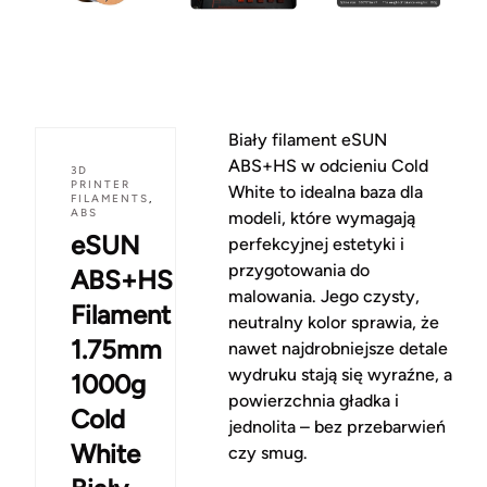
Biały filament eSUN
ABS+HS w odcieniu Cold
3D
PRINTER
White to idealna baza dla
FILAMENTS
,
ABS
modeli, które wymagają
eSUN
perfekcyjnej estetyki i
przygotowania do
ABS+HS
malowania. Jego czysty,
Filament
neutralny kolor sprawia, że
1.75mm
nawet najdrobniejsze detale
wydruku stają się wyraźne, a
1000g
powierzchnia gładka i
Cold
jednolita – bez przebarwień
White
czy smug.