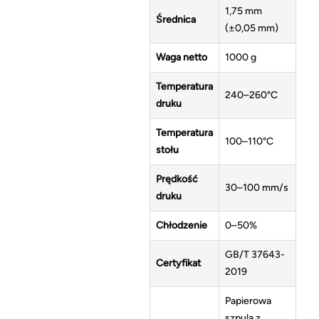
1,75 mm
Średnica
(±0,05 mm)
Waga netto
1000 g
Temperatura
240–260°C
druku
Temperatura
100–110°C
stołu
Prędkość
30–100 mm/s
druku
Chłodzenie
0–50%
GB/T 37643-
Certyfikat
2019
Papierowa
szpula z