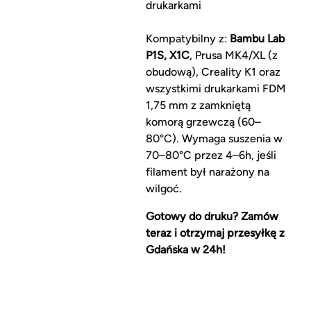
drukarkami
Kompatybilny z:
Bambu Lab
P1S, X1C
, Prusa MK4/XL (z
obudową), Creality K1 oraz
wszystkimi drukarkami FDM
1,75 mm z zamkniętą
komorą grzewczą (60–
80°C). Wymaga suszenia w
70–80°C przez 4–6h, jeśli
filament był narażony na
wilgoć.
Gotowy do druku? Zamów
teraz i otrzymaj przesyłkę z
Gdańska w 24h!