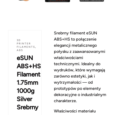
Srebrny filament eSUN
ABS+HS to połączenie
3D
PRINTER
elegancji metalicznego
FILAMENTS
,
ABS
połysku z zaawansowanymi
eSUN
właściwościami
technicznymi. Idealny do
ABS+HS
wydruków, które wymagają
Filament
zarówno estetyki, jak i
1.75mm
wytrzymałości — od
prototypów po elementy
1000g
dekoracyjne o industrialnym
Silver
charakterze.
Srebrny
Właściwości materiału