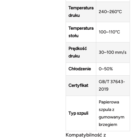
Temperatura
240–260°C
druku
Temperatura
100–110°C
stołu
Prędkość
30–100 mm/s
druku
Chłodzenie
0–50%
GB/T 37643-
Certyfikat
2019
Papierowa
szpula z
Typ szpuli
gumowanym
brzegiem
Kompatybilność z