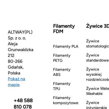
Filamenty
Żywice 3
FDM
ALTWAY(PL)
Sp. z o. o.
Żywice
Aleja
stomatologi
Filamenty PLA
Grunwaldzka
212
Żywice
Filamenty
standardowe
PETG
80-266
Gdańsk,
Żywice
Filamenty
Polska
wysokiej
ABS
Pokaż na
rozdzielczoś
Filamenty
mapie
Żywice Wate
TPU
Washable
Filamenty
+48 588
Żywice
kompozytowe
810 078
inżynierskie