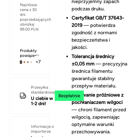
nieprzyjemny zapach
Najniższa
podczas druku.
cena z 30
dni
Certyfikat GB/T 37643-
poprzedzających
obniżkę:
2019
— potwierdza
99.00
PLN
zgodność z normami
bezpieczeństwa i
jakości.
Produkty
powiązane
Tolerancja średnicy
+7
±0,05 mm
— precyzyjna
średnica filamentu
gwarantuje stabilny
przepływ materiału.
Przesyłka
standardowa
Pakowanie próżniowe z
Bezpłatnie
U ciebie w
pochłaniaczem wilgoci
1-2 dni!
— chroni filament przed
wilgocią, zapewniając
optymalne warunki
Informacje o
przechowywania.
importerze