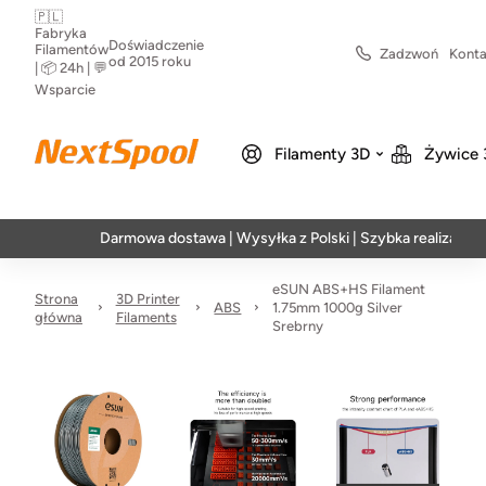
🇵🇱
Fabryka
Doświadczenie
Filamentów
Zadzwoń
Konta
od 2015 roku
| 📦 24h | 💬
Wsparcie
Filamenty 3D
Żywice 
Darmowa dostawa | Wysyłka z Polski | Szybka realizacja w 24h
eSUN ABS+HS Filament
Strona
3D Printer
ABS
1.75mm 1000g Silver
główna
Filaments
Srebrny