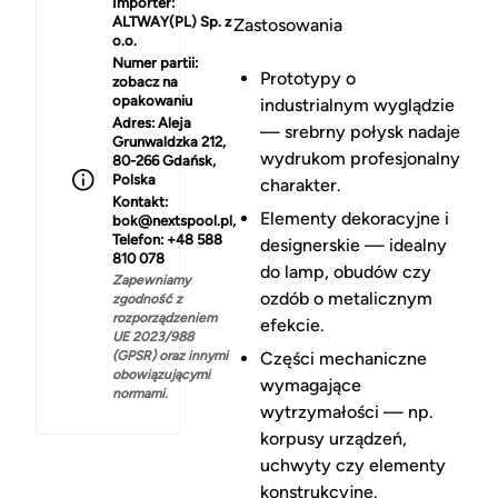
Importer:
ALTWAY(PL) Sp. z
Zastosowania
o.o.
Numer partii:
Prototypy o
zobacz na
opakowaniu
industrialnym wyglądzie
Adres:
Aleja
— srebrny połysk nadaje
Grunwaldzka 212,
wydrukom profesjonalny
80-266 Gdańsk,
Polska
charakter.
Kontakt:
Elementy dekoracyjne i
bok@nextspool.pl,
Telefon: +48 588
designerskie — idealny
810 078
do lamp, obudów czy
Zapewniamy
ozdób o metalicznym
zgodność z
rozporządzeniem
efekcie.
UE 2023/988
(GPSR) oraz innymi
Części mechaniczne
obowiązującymi
wymagające
normami.
wytrzymałości — np.
korpusy urządzeń,
uchwyty czy elementy
konstrukcyjne.