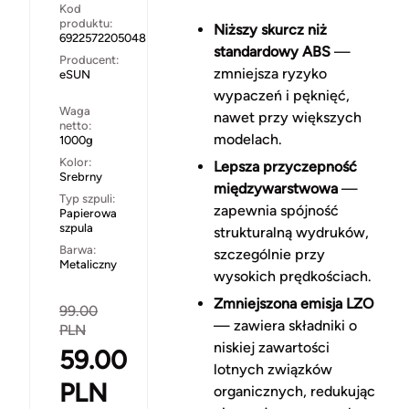
Kod
produktu:
Niższy skurcz niż
6922572205048
standardowy ABS
—
Producent:
zmniejsza ryzyko
eSUN
wypaczeń i pęknięć,
Waga
nawet przy większych
netto:
modelach.
1000g
Kolor:
Lepsza przyczepność
Srebrny
międzywarstwowa
—
Typ szpuli:
zapewnia spójność
Papierowa
szpula
strukturalną wydruków,
Barwa:
szczególnie przy
Metaliczny
wysokich prędkościach.
Zmniejszona emisja LZO
99.00
— zawiera składniki o
PLN
niskiej zawartości
59.00
lotnych związków
PLN
organicznych, redukując