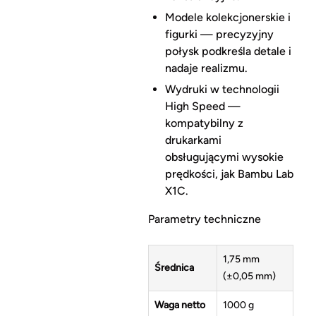
Modele kolekcjonerskie i
figurki — precyzyjny
połysk podkreśla detale i
nadaje realizmu.
Wydruki w technologii
High Speed —
kompatybilny z
drukarkami
obsługującymi wysokie
prędkości, jak Bambu Lab
X1C.
Parametry techniczne
1,75 mm
Średnica
(±0,05 mm)
Waga netto
1000 g