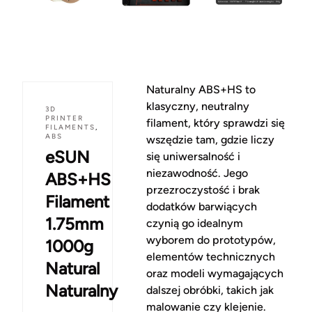
Naturalny ABS+HS to
klasyczny, neutralny
3D
PRINTER
filament, który sprawdzi się
FILAMENTS
,
ABS
wszędzie tam, gdzie liczy
eSUN
się uniwersalność i
niezawodność. Jego
ABS+HS
przezroczystość i brak
Filament
dodatków barwiących
1.75mm
czynią go idealnym
wyborem do prototypów,
1000g
elementów technicznych
Natural
oraz modeli wymagających
Naturalny
dalszej obróbki, takich jak
malowanie czy klejenie.