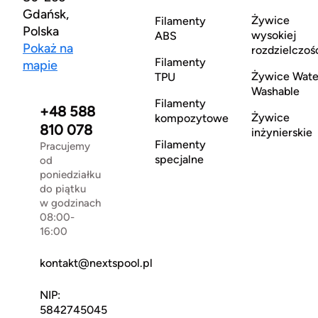
Gdańsk,
Żywice
Filamenty
Polska
wysokiej
ABS
Pokaż na
rozdzielczoś
Filamenty
mapie
Żywice Wate
TPU
Washable
Filamenty
+48 588
Żywice
kompozytowe
810 078
inżynierskie
Filamenty
Pracujemy
specjalne
od
poniedziałku
do piątku
w godzinach
08:00-
16:00
kontakt@nextspool.pl
NIP:
5842745045