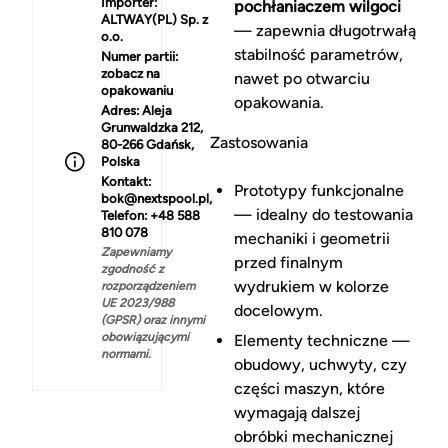
Importer:
pochłaniaczem wilgoci
ALTWAY(PL) Sp. z
— zapewnia długotrwałą
o.o.
stabilność parametrów,
Numer partii:
zobacz na
nawet po otwarciu
opakowaniu
opakowania.
Adres:
Aleja
Grunwaldzka 212,
Zastosowania
80-266 Gdańsk,
Polska
Kontakt:
Prototypy funkcjonalne
bok@nextspool.pl,
— idealny do testowania
Telefon: +48 588
810 078
mechaniki i geometrii
Zapewniamy
przed finalnym
zgodność z
wydrukiem w kolorze
rozporządzeniem
UE 2023/988
docelowym.
(GPSR) oraz innymi
obowiązującymi
Elementy techniczne —
normami.
obudowy, uchwyty, czy
części maszyn, które
wymagają dalszej
obróbki mechanicznej