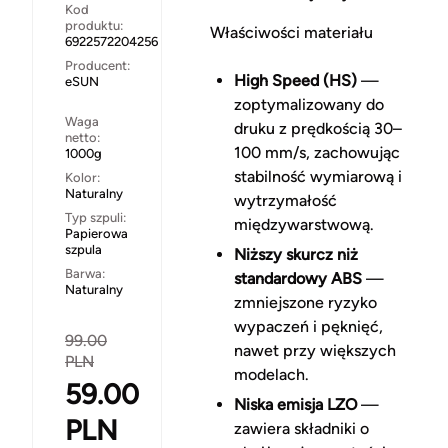
Kod
produktu:
Właściwości materiału
6922572204256
Producent:
High Speed (HS)
—
eSUN
zoptymalizowany do
Waga
druku z prędkością 30–
netto:
100 mm/s, zachowując
1000g
stabilność wymiarową i
Kolor:
Naturalny
wytrzymałość
Typ szpuli:
międzywarstwową.
Papierowa
szpula
Niższy skurcz niż
Barwa:
standardowy ABS
—
Naturalny
zmniejszone ryzyko
wypaczeń i pęknięć,
99.00
nawet przy większych
PLN
modelach.
59.00
Niska emisja LZO
—
PLN
zawiera składniki o