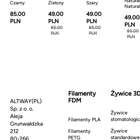
Natural
Czarny
Zielony
Szary
Natura
85.00
49.00
49.00
49.00
PLN
PLN
PLN
PLN
85.00
85.00
85.00
PLN
PLN
PLN
Filamenty
Żywice 3
FDM
ALTWAY(PL)
Sp. z o. o.
Żywice
Aleja
stomatologi
Filamenty PLA
Grunwaldzka
212
Żywice
Filamenty
standardowe
PETG
80-266