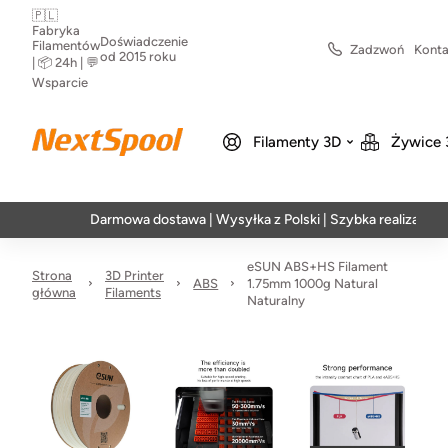
🇵🇱
Fabryka
Doświadczenie
Filamentów
Zadzwoń
Konta
od 2015 roku
| 📦 24h | 💬
Wsparcie
Filamenty 3D
Żywice 
Darmowa dostawa | Wysyłka z Polski | Szybka realizacja w 24h
eSUN ABS+HS Filament
Strona
3D Printer
ABS
1.75mm 1000g Natural
główna
Filaments
Naturalny