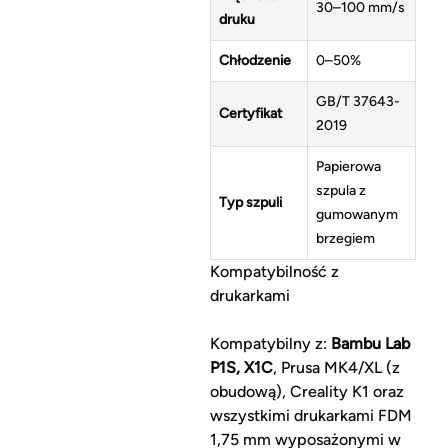
30–100 mm/s
druku
Chłodzenie
0–50%
GB/T 37643-
Certyfikat
2019
Papierowa
szpula z
Typ szpuli
gumowanym
brzegiem
Kompatybilność z
drukarkami
Kompatybilny z:
Bambu Lab
P1S, X1C
, Prusa MK4/XL (z
obudową), Creality K1 oraz
wszystkimi drukarkami FDM
1,75 mm wyposażonymi w