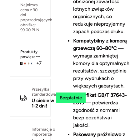
obniżonej zawartości
Najniższa
lotnych związków
cena z 30
dni
organicznych, co
poprzedzających
redukuje nieprzyjemny
obniżkę:
99.00
PLN
zapach podczas druku.
Kompatybilny z komorą
grzewczą 60–80°C
—
Produkty
wymaga zamkniętej
powiązane
komory dla optymalnych
+7
rezultatów, szczególnie
przy wydrukach o
większych gabarytach.
Przesyłka
standardowa
Certyfikat GB/T 37643-
Bezpłatnie
U ciebie w
2019
— potwierdza
1-2 dni!
zgodność z normami
bezpieczeństwa i
jakości.
Informacje o
Pakowany próżniowo z
importerze