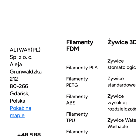
Filamenty
Żywice 3
FDM
ALTWAY(PL)
Sp. z o. o.
Żywice
Aleja
stomatologi
Filamenty PLA
Grunwaldzka
212
Żywice
Filamenty
standardowe
PETG
80-266
Gdańsk,
Żywice
Filamenty
Polska
wysokiej
ABS
Pokaż na
rozdzielczoś
Filamenty
mapie
Żywice Wate
TPU
Washable
Filamenty
+48 588