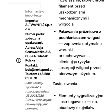
rozwiązanie, które chroni
filament przed
Informacje o
uszkodzeniami
importerze
mechanicznymi i
Importer:
wilgocią.
ALTWAY(PL) Sp. z
o.o.
Pakowanie próżniowe z
Numer partii:
pochłaniaczem wilgoci
zobacz na
opakowaniu
— zapewnia optymalne
Adres:
Aleja
warunki
Grunwaldzka 212,
przechowywania,
80-266 Gdańsk,
Polska
eliminując ryzyko
Kontakt:
absorpcji wilgoci przed
bok@nextspool.pl,
pierwszym użyciem.
Telefon: +48 588
810 078
Zapewniamy
Zastosowania
zgodność z
rozporządzeniem
Elementy sygnalizacyjne
UE 2023/988
(GPSR) oraz innymi
i ostrzegawcze — np.
obowiązującymi
obudowy czujników,
normami.