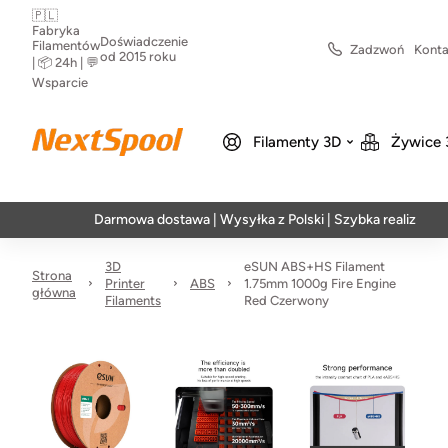
🇵🇱
Fabryka
Doświadczenie
Filamentów
Zadzwoń
Konta
od 2015 roku
| 📦 24h | 💬
Wsparcie
Filamenty 3D
Żywice 
Darmowa dostawa | Wysyłka z Polski | Szybka realizacja w 24h
3D
eSUN ABS+HS Filament
Strona
Printer
ABS
1.75mm 1000g Fire Engine
główna
Filaments
Red Czerwony