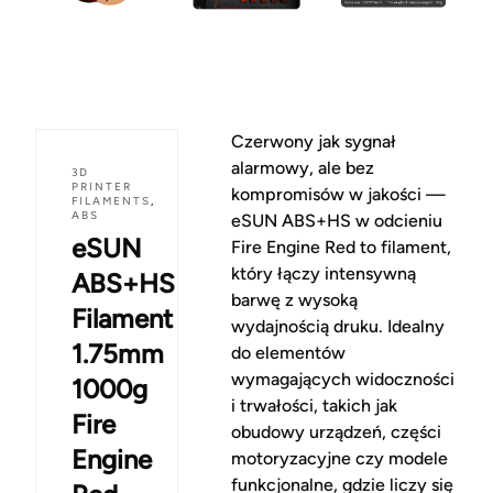
Czerwony jak sygnał
alarmowy, ale bez
3D
PRINTER
kompromisów w jakości —
FILAMENTS
,
ABS
eSUN ABS+HS w odcieniu
eSUN
Fire Engine Red to filament,
który łączy intensywną
ABS+HS
barwę z wysoką
Filament
wydajnością druku. Idealny
1.75mm
do elementów
wymagających widoczności
1000g
i trwałości, takich jak
Fire
obudowy urządzeń, części
Engine
motoryzacyjne czy modele
funkcjonalne, gdzie liczy się