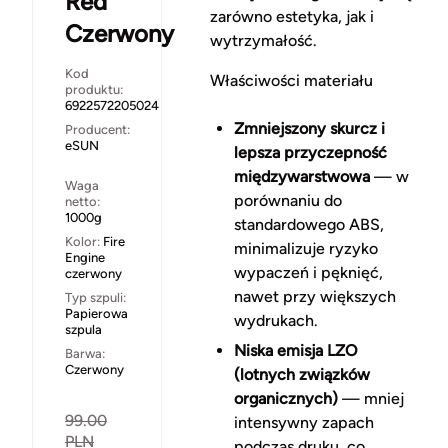
Red
zarówno estetyka, jak i
Czerwony
wytrzymałość.
Kod
Właściwości materiału
produktu:
6922572205024
Zmniejszony skurcz i
Producent:
eSUN
lepsza przyczepność
międzywarstwowa
— w
Waga
porównaniu do
netto:
1000g
standardowego ABS,
Kolor:
Fire
minimalizuje ryzyko
Engine
wypaczeń i pęknięć,
czerwony
nawet przy większych
Typ szpuli:
Papierowa
wydrukach.
szpula
Niska emisja LZO
Barwa:
Czerwony
(lotnych związków
organicznych)
— mniej
99.00
intensywny zapach
PLN
podczas druku, co