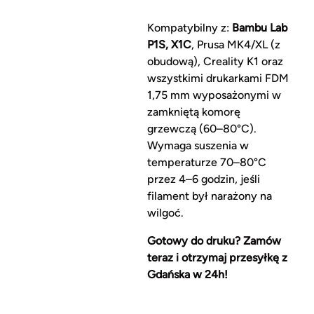
Kompatybilny z:
Bambu Lab
P1S, X1C
, Prusa MK4/XL (z
obudową), Creality K1 oraz
wszystkimi drukarkami FDM
1,75 mm wyposażonymi w
zamkniętą komorę
grzewczą (60–80°C).
Wymaga suszenia w
temperaturze 70–80°C
przez 4–6 godzin, jeśli
filament był narażony na
wilgoć.
Gotowy do druku? Zamów
teraz i otrzymaj przesyłkę z
Gdańska w 24h!