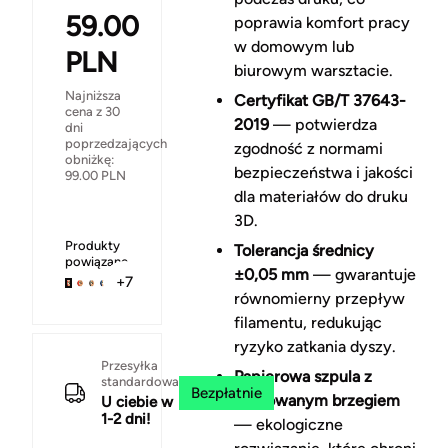
59.00
poprawia komfort pracy
w domowym lub
PLN
biurowym warsztacie.
Najniższa
Certyfikat GB/T 37643-
cena z 30
2019
— potwierdza
dni
poprzedzających
zgodność z normami
obniżkę:
bezpieczeństwa i jakości
99.00
PLN
dla materiałów do druku
3D.
Produkty
Tolerancja średnicy
powiązane
±0,05 mm
— gwarantuje
+7
równomierny przepływ
filamentu, redukując
ryzyko zatkania dyszy.
Przesyłka
Papierowa szpula z
standardowa
Bezpłatnie
gumowanym brzegiem
U ciebie w
1-2 dni!
— ekologiczne