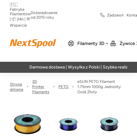
🇵🇱
Fabryka
Doświadczenie
Filamentów
Zadzwoń
Konta
od 2015 roku
| 📦 24h | 💬
Wsparcie
Filamenty 3D
Żywice 
Darmowa dostawa | Wysyłka z Polski | Szybka realizacja w 24h
3D
eSUN PETG Filament
Strona
Printer
PETG
1.75mm 1000g Jednolity
główna
Filaments
Gold Złoty