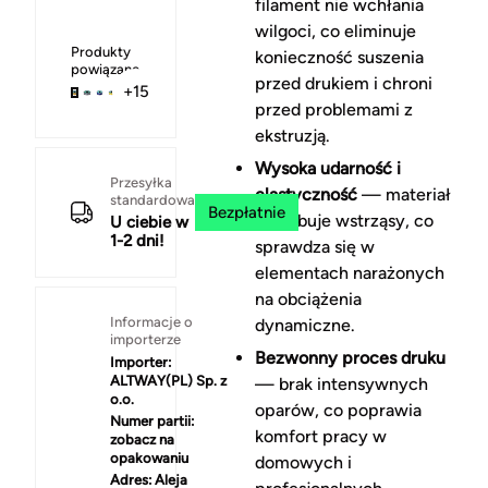
filament nie wchłania
wilgoci, co eliminuje
Produkty
konieczność suszenia
powiązane
przed drukiem i chroni
+15
przed problemami z
ekstruzją.
Wysoka udarność i
Przesyłka
elastyczność
— materiał
standardowa
Bezpłatnie
absorbuje wstrząsy, co
U ciebie w
1-2 dni!
sprawdza się w
elementach narażonych
na obciążenia
Informacje o
dynamiczne.
importerze
Bezwonny proces druku
Importer:
ALTWAY(PL) Sp. z
— brak intensywnych
o.o.
oparów, co poprawia
Numer partii:
komfort pracy w
zobacz na
opakowaniu
domowych i
Adres:
Aleja