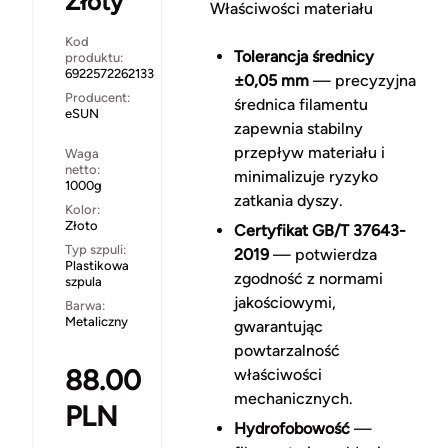
Złoty
Właściwości materiału
Kod
Tolerancja średnicy
produktu:
6922572262133
±0,05 mm
— precyzyjna
Producent:
średnica filamentu
eSUN
zapewnia stabilny
przepływ materiału i
Waga
netto:
minimalizuje ryzyko
1000g
zatkania dyszy.
Kolor:
Złoto
Certyfikat GB/T 37643-
Typ szpuli:
2019
— potwierdza
Plastikowa
zgodność z normami
szpula
jakościowymi,
Barwa:
Metaliczny
gwarantując
powtarzalność
88.00
właściwości
mechanicznych.
PLN
Hydrofobowość
—