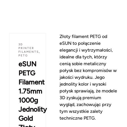
Złoty filament PETG od
eSUN to połączenie
3D
PRINTER
elegancji i wytrzymałości,
FILAMENTS
,
PETG
idealne dla tych, którzy
eSUN
cenią sobie metaliczny
połysk bez kompromisów w
PETG
jakości wydruku. Jego
Filament
jednolity kolor i wysoki
1.75mm
połysk sprawiają, że modele
3D zyskują premium
1000g
wygląd, zachowując przy
Jednolity
tym wszystkie zalety
Gold
techniczne PETG.