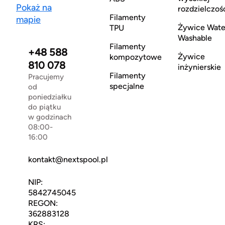
Pokaż na
rozdzielczoś
Filamenty
mapie
Żywice Wate
TPU
Washable
Filamenty
+48 588
Żywice
kompozytowe
810 078
inżynierskie
Filamenty
Pracujemy
specjalne
od
poniedziałku
do piątku
w godzinach
08:00-
16:00
kontakt@nextspool.pl
NIP:
5842745045
REGON:
362883128
KRS: