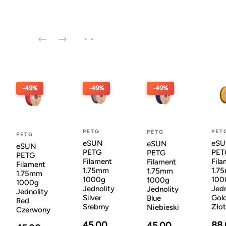
-49%
-49%
-49%
PETG
PET
PETG
PETG
eSUN
eS
eSUN
eSUN
PETG
PET
PETG
PETG
Filament
Fila
Filament
Filament
1.75mm
1.7
1.75mm
1.75mm
1000g
100
1000g
1000g
Jednolity
Jedn
Jednolity
Jednolity
Silver
Gol
Blue
Red
Srebrny
Zło
Niebieski
Czerwony
45.00
88
45.00