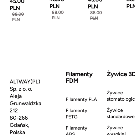
45.00
PLN
PL
PLN
PLN
88.00
88.00
88.00
PLN
PLN
PLN
Filamenty
Żywice 3
FDM
ALTWAY(PL)
Sp. z o. o.
Żywice
Aleja
stomatologi
Filamenty PLA
Grunwaldzka
212
Żywice
Filamenty
standardowe
PETG
80-266
Gdańsk,
Żywice
Filamenty
Polska
wysokiej
ABS