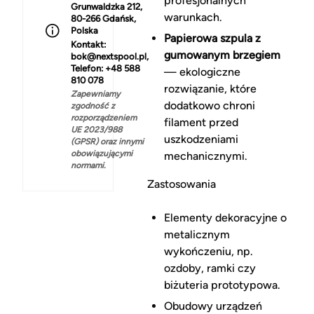
profesjonalnych
Grunwaldzka 212,
warunkach.
80-266 Gdańsk,
Polska
Papierowa szpula z
Kontakt:
gumowanym brzegiem
bok@nextspool.pl,
Telefon: +48 588
— ekologiczne
810 078
rozwiązanie, które
Zapewniamy
dodatkowo chroni
zgodność z
rozporządzeniem
filament przed
UE 2023/988
uszkodzeniami
(GPSR) oraz innymi
obowiązującymi
mechanicznymi.
normami.
Zastosowania
Elementy dekoracyjne o
metalicznym
wykończeniu, np.
ozdoby, ramki czy
biżuteria prototypowa.
Obudowy urządzeń