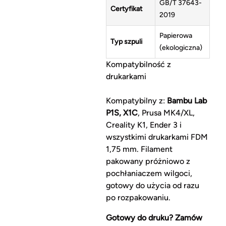
GB/T 37643-
Certyfikat
2019
Papierowa
Typ szpuli
(ekologiczna)
Kompatybilność z
drukarkami
Kompatybilny z:
Bambu Lab
P1S, X1C
, Prusa MK4/XL,
Creality K1, Ender 3 i
wszystkimi drukarkami FDM
1,75 mm. Filament
pakowany próżniowo z
pochłaniaczem wilgoci,
gotowy do użycia od razu
po rozpakowaniu.
Gotowy do druku? Zamów