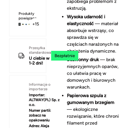
zapobiega problemom z
ekstruzją.
Produkty
Wysoka udarność i
powiązane
elastyczność
— materiał
+15
absorbuje wstrząsy, co
sprawdza się w
częściach narażonych na
Przesyłka
obciążenia dynamiczne.
standardowa
Bezpłatnie
U ciebie w
Bezwonny druk
— brak
1-2 dni!
nieprzyjemnych oparów,
co ułatwia pracę w
domowych i biurowych
Informacje o
warunkach.
importerze
Importer:
Papierowa szpula z
ALTWAY(PL) Sp. z
gumowanym brzegiem
o.o.
— ekologiczne
Numer partii:
zobacz na
rozwiązanie, które chroni
opakowaniu
filament przed
Adres:
Aleja