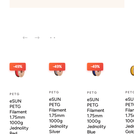
-49%
-49%
-49%
PETG
PET
PETG
PETG
eSUN
eS
eSUN
eSUN
PETG
PET
PETG
PETG
Filament
Fila
Filament
Filament
1.75mm
1.7
1.75mm
1.75mm
1000g
100
1000g
1000g
Jednolity
Jedn
Jednolity
Jednolity
Silver
Gol
Blue
Red