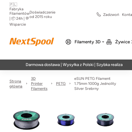
🇵🇱
Fabryka
Doświadczenie
Filamentów
Zadzwoń
Konta
od 2015 roku
| 📦 24h | 💬
Wsparcie
Filamenty 3D
Żywice 
Darmowa dostawa | Wysyłka z Polski | Szybka realizacja w 24h
3D
eSUN PETG Filament
Strona
Printer
PETG
1.75mm 1000g Jednolity
główna
Filaments
Silver Srebrny