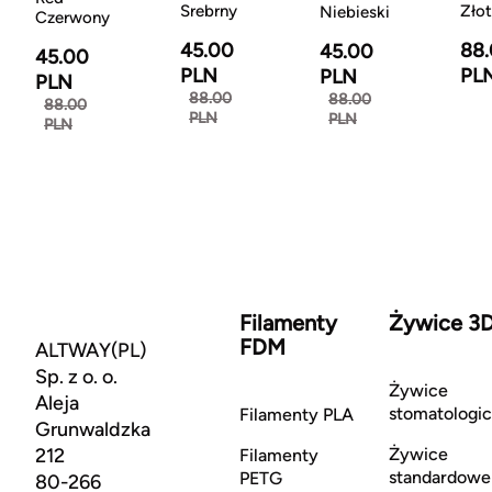
Srebrny
Zło
Niebieski
Czerwony
45.00
88
45.00
45.00
PLN
PL
PLN
PLN
88.00
88.00
88.00
PLN
PLN
PLN
Filamenty
Żywice 3
FDM
ALTWAY(PL)
Sp. z o. o.
Żywice
Aleja
stomatologi
Filamenty PLA
Grunwaldzka
212
Żywice
Filamenty
standardowe
PETG
80-266