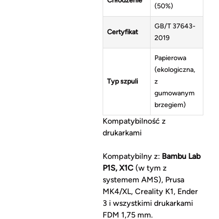
Chłodzenie
(50%)
GB/T 37643-
Certyfikat
2019
Papierowa
(ekologiczna,
Typ szpuli
z
gumowanym
brzegiem)
Kompatybilność z
drukarkami
Kompatybilny z:
Bambu Lab
P1S, X1C
(w tym z
systemem AMS), Prusa
MK4/XL, Creality K1, Ender
3 i wszystkimi drukarkami
FDM 1,75 mm.