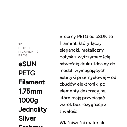
Srebrny PETG od eSUN to
filament, który łączy
3D
PRINTER
elegancki, metaliczny
FILAMENTS
,
PETG
połysk z wytrzymałością i
eSUN
łatwością druku. Idealny do
modeli wymagających
PETG
estetyki przemysłowej – od
Filament
obudów elektroniki po
1.75mm
elementy dekoracyjne,
które mają przyciągać
1000g
wzrok bez rezygnacji z
Jednolity
trwałości.
Silver
Właściwości materiału