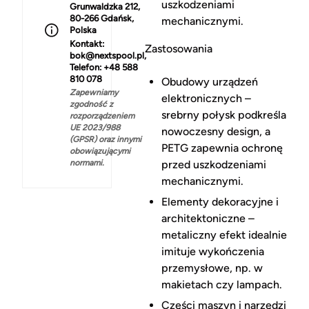
uszkodzeniami
Grunwaldzka 212,
80-266 Gdańsk,
mechanicznymi.
Polska
Kontakt:
Zastosowania
bok@nextspool.pl,
Telefon: +48 588
810 078
Obudowy urządzeń
Zapewniamy
elektronicznych –
zgodność z
srebrny połysk podkreśla
rozporządzeniem
UE 2023/988
nowoczesny design, a
(GPSR) oraz innymi
PETG zapewnia ochronę
obowiązującymi
normami.
przed uszkodzeniami
mechanicznymi.
Elementy dekoracyjne i
architektoniczne –
metaliczny efekt idealnie
imituje wykończenia
przemysłowe, np. w
makietach czy lampach.
Części maszyn i narzędzi