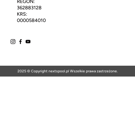
REGON:
362883128
KRS:
0000584010