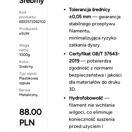
Srebrny
Tolerancja średnicy
Kod
±0,05 mm
— gwarancja
produktu:
6922572262102
stabilnego przepływu
Producent:
filamentu,
eSUN
minimalizująca ryzyko
zatkania dyszy.
Waga
netto:
Certyfikat GB/T 37643-
1000g
2019
— potwierdza
Kolor:
Srebrny
zgodność z normami
Typ szpuli:
bezpieczeństwa i jakości
Plastikowa
dla materiałów do druku
szpula
3D.
Barwa:
Metaliczny
Hydrofobowość
—
filament nie wchłania
88.00
wilgoci, co eliminuje
konieczność suszenia
PLN
przed użyciem i