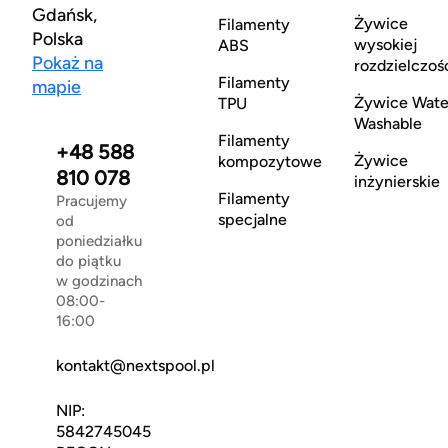
Gdańsk,
Żywice
Filamenty
Polska
wysokiej
ABS
Pokaż na
rozdzielczoś
Filamenty
mapie
Żywice Wate
TPU
Washable
Filamenty
+48 588
Żywice
kompozytowe
810 078
inżynierskie
Filamenty
Pracujemy
specjalne
od
poniedziałku
do piątku
w godzinach
08:00-
16:00
kontakt@nextspool.pl
NIP:
5842745045