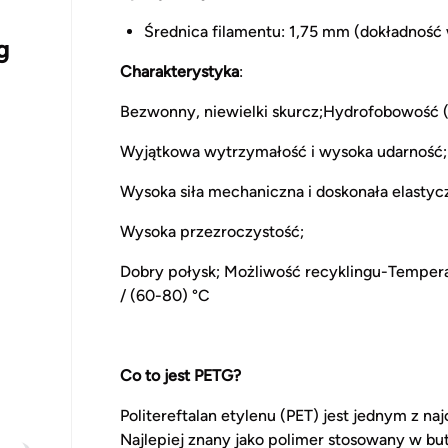
Średnica filamentu: 1,75 mm (dokładnoś
g
Charakterystyka
:
Bezwonny, niewielki skurcz;Hydrofobowość (ni
Wyjątkowa wytrzymałość i wysoka udarność;
Wysoka siła mechaniczna i doskonała elastyc
Wysoka przezroczystość;
Dobry połysk; Możliwość recyklingu-Temperat
/ (60-80) °C
Co to jest PETG?
Politereftalan etylenu (PET) jest jednym z n
Najlepiej znany jako polimer stosowany w bu