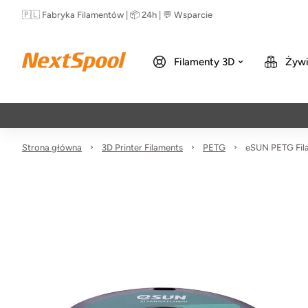
🇵🇱 Fabryka Filamentów | 📦 24h | 💬 Wsparcie
Filamenty 3D
Żywi
Strona główna
3D Printer Filaments
PETG
eSUN PETG Fila