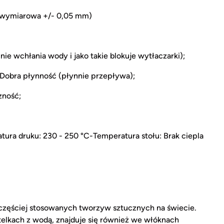
ć wymiarowa +/- 0,05 mm)
e wchłania wody i jako takie blokuje wytłaczarki);
Dobra płynność (płynnie przepływa);
zność;
ura druku: 230 - 250 °C-Temperatura stołu: Brak ciepla
ajczęściej stosowanych tworzyw sztucznych na świecie.
telkach z wodą, znajduje się również we włóknach