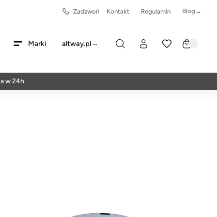
Blog→
Zadzwoń
Kontakt
Regulamin
Marki
altway.pl→
h