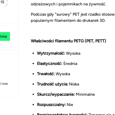
+15
odzieżowych i pojemnikach na żywność.
Podczas gdy "surowy" PET jest rzadko stosowa
popularnym filamentem do drukarek 3D.
tnie
Właściwości filamentu PETG (PET, PETT)
Wytrzymałość:
Wysoka
Elastyczność:
Średnia
Trwałość:
Wysoka
Trudność użycia:
Niska
 oraz
Skurcz/wypaczanie:
Minimalne
Rozpuszczalny:
Nie
Bezpieczeństwo żywności:
Zapoznaj się 