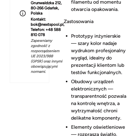
filamentu od momentu
Grunwaldzka 212,
80-266 Gdańsk,
otwarcia opakowania.
Polska
Kontakt:
Zastosowania
bok@nextspool.pl,
Telefon: +48 588
810 078
Prototypy inżynierskie
Zapewniamy
— szary kolor nadaje
zgodność z
wydrukom profesjonalny
rozporządzeniem
UE 2023/988
wygląd, idealny do
(GPSR) oraz innymi
prezentacji klientom lub
obowiązującymi
normami.
testów funkcjonalnych.
Obudowy urządzeń
elektronicznych —
transparentność pozwala
na kontrolę wnętrza, a
wytrzymałość chroni
delikatne komponenty.
Elementy oświetleniowe
— rozprasza światło,