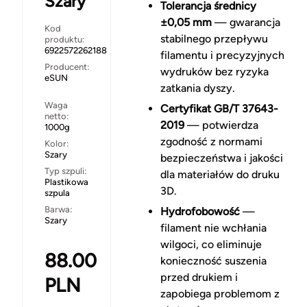
Szary
Tolerancja średnicy
±0,05 mm
— gwarancja
Kod
stabilnego przepływu
produktu:
6922572262188
filamentu i precyzyjnych
Producent:
wydruków bez ryzyka
eSUN
zatkania dyszy.
Waga
Certyfikat GB/T 37643-
netto:
2019
— potwierdza
1000g
zgodność z normami
Kolor:
Szary
bezpieczeństwa i jakości
Typ szpuli:
dla materiałów do druku
Plastikowa
3D.
szpula
Barwa:
Hydrofobowość
—
Szary
filament nie wchłania
wilgoci, co eliminuje
88.00
konieczność suszenia
przed drukiem i
PLN
zapobiega problemom z