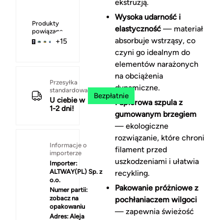
ekstruzją.
Wysoka udarność i
Produkty
elastyczność
— materiał
powiązane
absorbuje wstrząsy, co
+15
czyni go idealnym do
elementów narażonych
na obciążenia
Przesyłka
dynamiczne.
standardowa
Bezpłatnie
U ciebie w
Papierowa szpula z
1-2 dni!
gumowanym brzegiem
— ekologiczne
rozwiązanie, które chroni
Informacje o
filament przed
importerze
uszkodzeniami i ułatwia
Importer:
ALTWAY(PL) Sp. z
recykling.
o.o.
Pakowanie próżniowe z
Numer partii:
zobacz na
pochłaniaczem wilgoci
opakowaniu
— zapewnia świeżość
Adres:
Aleja