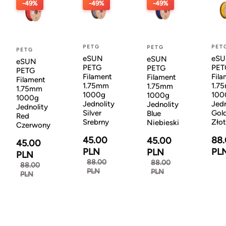
-49%
-49%
-49%
PETG
PET
PETG
PETG
eSUN
eS
eSUN
eSUN
PETG
PET
PETG
PETG
Filament
Fila
Filament
Filament
1.75mm
1.7
1.75mm
1.75mm
1000g
100
1000g
1000g
Jednolity
Jedn
Jednolity
Jednolity
Silver
Gol
Blue
Red
Srebrny
Zło
Niebieski
Czerwony
45.00
88
45.00
45.00
PLN
PL
PLN
PLN
88.00
88.00
88.00
PLN
PLN
PLN