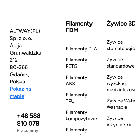
Filamenty
Żywice 3
FDM
ALTWAY(PL)
Sp. z o. o.
Żywice
Aleja
stomatologi
Filamenty PLA
Grunwaldzka
212
Żywice
Filamenty
standardowe
PETG
80-266
Gdańsk,
Żywice
Filamenty
Polska
wysokiej
ABS
Pokaż na
rozdzielczoś
Filamenty
mapie
Żywice Wate
TPU
Washable
Filamenty
+48 588
Żywice
kompozytowe
810 078
inżynierskie
Filamenty
Pracujemy