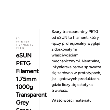
Szary transparentny PETG
od eSUN to filament, który
3D
PRINTER
łączy profesjonalny wygląd
FILAMENTS
,
PETG
z doskonałymi
eSUN
właściwościami
mechanicznymi. Neutralna,
PETG
inżynierska barwa sprawdza
Filament
się zarówno w prototypach,
1.75mm
jak i gotowych produktach,
gdzie liczy się estetyka i
1000g
trwałość.
Transparent
Właściwości materiału
Grey