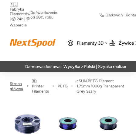
🇵🇱
Fabryka
Doświadczenie
Filamentów
Zadzwoń
Konta
od 2015 roku
| 📦 24h | 💬
Wsparcie
Filamenty 3D
Żywice 
Darmowa dostawa | Wysyłka z Polski | Szybka realizacja w 24h
3D
eSUN PETG Filament
Strona
Printer
PETG
1.75mm 1000g Transparent
główna
Filaments
Grey Szary