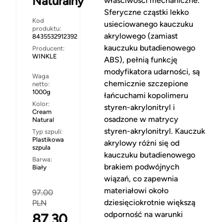
Naturalny
właściwości mechaniczne.
Sferyczne cząstki lekko
Kod
usieciowanego kauczuku
produktu:
akrylowego (zamiast
8435532912392
kauczuku butadienowego
Producent:
WINKLE
ABS), pełnią funkcję
modyfikatora udarności, są
Waga
chemicznie szczepione
netto:
1000g
łańcuchami kopolimeru
Kolor:
styren-akrylonitryl i
Cream
osadzone w matrycy
Natural
styren-akrylonitryl. Kauczuk
Typ szpuli:
Plastikowa
akrylowy różni się od
szpula
kauczuku butadienowego
Barwa:
brakiem podwójnych
Biały
wiązań, co zapewnia
materiałowi około
97.00
dziesięciokrotnie większą
PLN
odporność na warunki
87.30