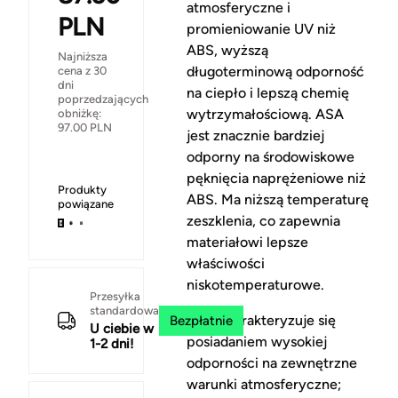
atmosferyczne i
PLN
promieniowanie UV niż
ABS, wyższą
Najniższa
długoterminową odporność
cena z 30
dni
na ciepło i lepszą chemię
poprzedzających
wytrzymałościową. ASA
obniżkę:
97.00
PLN
jest znacznie bardziej
odporny na środowiskowe
pęknięcia naprężeniowe niż
Produkty
ABS. Ma niższą temperaturę
powiązane
zeszklenia, co zapewnia
materiałowi lepsze
właściwości
niskotemperaturowe.
Przesyłka
standardowa
ASA charakteryzuje się
Bezpłatnie
U ciebie w
posiadaniem wysokiej
1-2 dni!
odporności na zewnętrzne
warunki atmosferyczne;