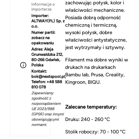
zachowując połysk, kolor i
Informacje o
importerze
właściwości mechaniczne.
Importer:
Posiada dobrą odporność
ALTWAY(PL) Sp. z
chemiczną i termiczną,
o.o.
wysoki połysk, dobre
Numer partii:
zobacz na
właściwości antystatyczne,
opakowaniu
jest wytrzymały i sztywny.
Adres:
Aleja
Grunwaldzka 212,
Filament ma dobre wyniki w
80-266 Gdańsk,
Polska
drukach na drukarkach
Kontakt:
Bambu lab, Prusa, Creality,
bok@nextspool.pl,
Kingroon, BIQU.
Telefon: +48 588
810 078
Zapewniamy
zgodność z
rozporządzeniem
Zalecane temperatury:
UE 2023/988
(GPSR) oraz innymi
Druku: 240 - 260 °C
obowiązującymi
normami.
Stolik roboczy: 70 - 100 °C