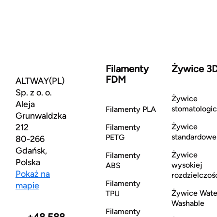
Filamenty
Żywice 3
FDM
ALTWAY(PL)
Sp. z o. o.
Żywice
Aleja
stomatologi
Filamenty PLA
Grunwaldzka
212
Żywice
Filamenty
standardowe
PETG
80-266
Gdańsk,
Żywice
Filamenty
Polska
wysokiej
ABS
Pokaż na
rozdzielczoś
Filamenty
mapie
Żywice Wate
TPU
Washable
Filamenty