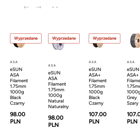
Wyprzedane
Wyprzedane
Wyprzedane
ASA
ASA
ASA
ASA
eSUN
eSUN
eSUN
eSUN
ASA
ASA+
ASA+
ASA
Filament
Filament
Filam
Filament
1.75mm
1.75mm
1.75
1.75mm
1000g
1000g
1000
1000g
Black
Black
Grey
Natural
Czarny
Czarny
Szary
Naturalny
98.00
107.00
107.
98.00
PLN
PLN
PLN
PLN