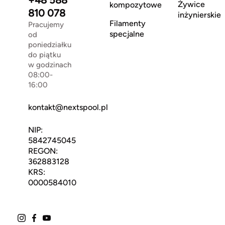
+48 588
Żywice
kompozytowe
810 078
inżynierskie
Filamenty
Pracujemy
specjalne
od
poniedziałku
do piątku
w godzinach
08:00-
16:00
kontakt@nextspool.pl
NIP:
5842745045
REGON:
362883128
KRS:
0000584010