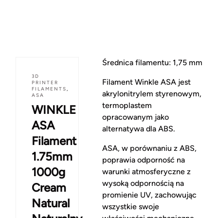
Średnica filamentu: 1,75 mm
3D
Filament Winkle ASA jest
PRINTER
FILAMENTS
,
akrylonitrylem styrenowym,
ASA
termoplastem
WINKLE
opracowanym jako
ASA
alternatywa dla ABS.
Filament
ASA, w porównaniu z ABS,
1.75mm
poprawia odporność na
1000g
warunki atmosferyczne z
wysoką odpornością na
Cream
promienie UV, zachowując
Natural
wszystkie swoje