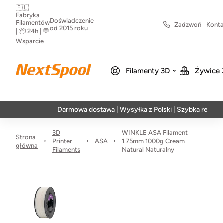
🇵🇱
Fabryka
Doświadczenie
Filamentów
Zadzwoń
Konta
od 2015 roku
| 📦 24h | 💬
Wsparcie
Filamenty 3D
Żywice 
Darmowa dostawa | Wysyłka z Polski | Szybka realizacja w
3D
WINKLE ASA Filament
Strona
Printer
ASA
1.75mm 1000g Cream
główna
Filaments
Natural Naturalny